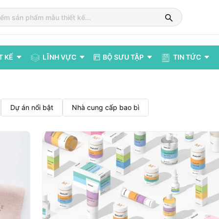
T KẾ
LĨNH VỰC
BỘ SƯU TẬP
TIN TỨC
Dự án nổi bật
Nhà cung cấp bao bì