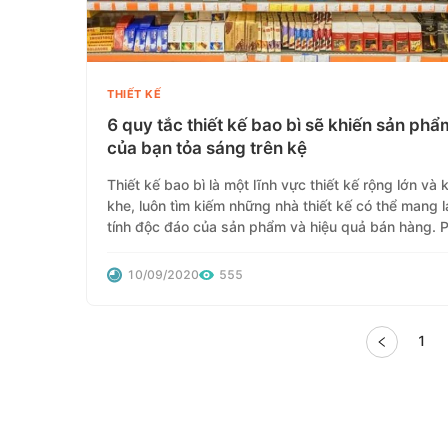
THIẾT KẾ
6 quy tắc thiết kế bao bì sẽ khiến sản phẩ
của bạn tỏa sáng trên kệ
Thiết kế bao bì là một lĩnh vực thiết kế rộng lớn và 
khe, luôn tìm kiếm những nhà thiết kế có thể mang l
tính độc đáo của sản phẩm và hiệu quả bán hàng. P
sẽ chia sẻ với các bạn 6 quy tắc thiết kế bao bì nổi
trong bài viết này!
10/09/2020
555
1