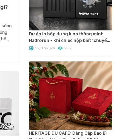
gì?
ố sống
rong
Dự án in hộp đựng kính thông minh
 bộ
Hadrorun - Khi chiếc hộp biết "chuyển
ế cực
động" cùng thương hiệu
22/07/2026
235
HERITAGE DU CAFÉ: Đẳng Cấp Bao Bì