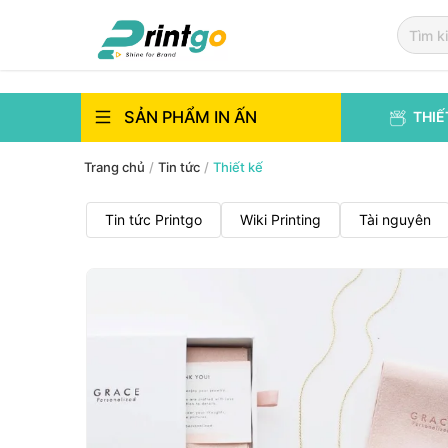
`
`
SẢN PHẨM IN ẤN
THIẾ
Trang chủ
/
Tin tức
/
Thiết kế
Tin tức Printgo
Wiki Printing
Tài nguyên