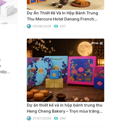
Dự Án Thiết Kế Và In Hộp Bánh Trung
Thu Mercure Hotel Danang French
Village Bana Hills
03/08/2026
337
c
a
hiệp
ng
Dự án thiết kế và in hộp bánh trung thu
Heng Cheng Bakery – Trọn mùa trăng
trên đất nước Chùa Tháp
27/07/2026
290