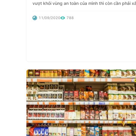
vượt khỏi vùng an toàn của mình thì còn cần phải x
dựng những chiến lược cụ thể, phù hợp và có định
lâu dài
11/09/2020
788