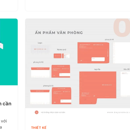
n cần
 với
a
THIẾT KẾ