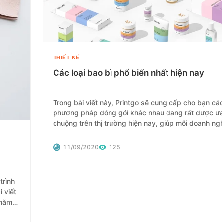
THIẾT KẾ
Các loại bao bì phổ biến nhất hiện nay
Trong bài viết này, Printgo sẽ cung cấp cho bạn cá
phương pháp đóng gói khác nhau đang rất được ư
chuộng trên thị trường hiện nay, giúp mỗi doanh ng
lựa chọn và cân nhắc phương án của mình. Hãy cù
nhau tham khảo nhé!
11/09/2020
125
trình
 viết
 năm