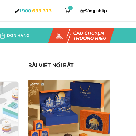
0
1900
.633.313
Đăng nhập
ĐƠN HÀNG
BÀI VIẾT NỔI BẬT