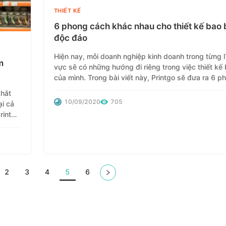
THIẾT KẾ
6 phong cách khác nhau cho thiết kế bao 
độc đáo
Hiện nay, mỗi doanh nghiệp kinh doanh trong từng l
m
vực sẽ có những hướng đi riêng trong việc thiết kế 
của mình. Trong bài viết này, Printgo sẽ đưa ra 6 p
cách thiết kế bao bì nổi bật nhất cho các công ty mớ
khắt
nhập thị trường.
10/09/2020
705
ại cả
rintgo
 bật
2
3
4
5
6