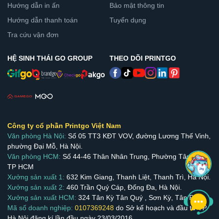
Hướng dẫn in ấn
Bảo mật thông tin
Hướng dẫn thanh toán
Tuyển dụng
Tra cứu vận đơn
HỆ SINH THÁI GO GROUP
THEO DÕI PRINTGO
Công ty cổ phần Printgo Việt Nam
Văn phòng Hà Nội:
Số 05 TT3 KĐT VOV, đường Lương Thế Vinh,
phường Đại Mỗ, Hà Nội.
Văn phòng HCM:
Số 44-46 Thân Nhân Trung, Phường Tân Bình,
TP HCM
Xưởng sản xuất 1:
632 Kim Giang, Thanh Liệt, Thanh Trì, Hà Nội.
Xưởng sản xuất 2:
460 Trần Quý Cáp, Đống Đa, Hà Nội.
Xưởng sản xuất HCM:
324 Tân Kỳ Tân Quý , Sơn Kỳ, Tân Phú.
Mã số doanh nghiệp:
0107369248
do Sở kế hoạch và đầu tư TP.
Hà Nội đăng kí lần đầu ngày 23/03/2016