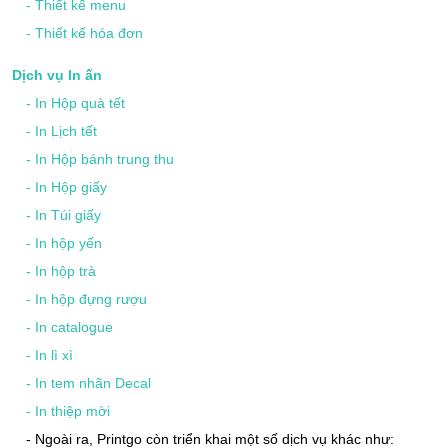
-
Thiết kế menu
-
Thiết kế hóa đơn
Dịch vụ In ấn
-
In Hộp quà tết
-
In Lịch tết
-
In Hộp bánh trung thu
-
In Hộp giấy
-
In Túi giấy
-
In hộp yến
-
In hộp trà
-
In hộp đựng rượu
-
In catalogue
-
In lì xì
-
In tem nhãn Decal
-
In thiệp mời
- Ngoài ra, Printgo còn triển khai một số dịch vụ khác như: