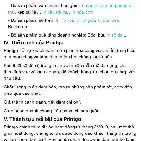
- Bộ sản phẩm văn phòng bao gồm:
in name card
,
In phong bì
thư
, kẹp tài liệu ,
In tiêu đề thư
,
In hóa đơn
- Bộ sản phẩm sự kiện:
In Tờ rơi
,
In Tờ gấp
,
In Standee
,
Backdrop
- Bộ sản phẩm quà tặng doanh nghiệp: Cốc, bút,
in sổ da
,...
IV. Thế mạnh của Printgo
Printgo hỗ trợ khách hàng đơn giản hóa công việc in ấn, tăng hiệu
quả marketing và tăng doanh thu bởi chúng tôi sở hữu:
Kho thiết kế đồ sộ trong in ấn với nhiều mẫu mã đa dạng, chia
theo lĩnh vực và kinh doanh, để khách hàng lựa chọn phù hợp với
nhu cầu.
Chất lượng in ấn đảm bảo, tạo ra những sản phẩm tốt, đem đến
hiệu quả cao nhất.
Giá thành cạnh tranh, tiết kiệm chi phí.
Giao hàng nhanh chóng trên phạm vi toàn quốc..
V. Thành tựu nổi bật của Printgo
Printgo chính thức đi vào hoạt động từ tháng 3/2019, sau một thời
gian hoạt động, chúng tôi đã được đông đảo khách hàng tin tưởng
và lựa chọn. Đặc biệt, Printgo đã nhận được vốn đầu tư 5 tỷ đồng