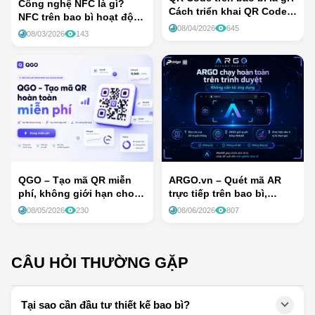
Công nghệ NFC là gì?
Cách triển khai QR Code
NFC trên bao bì hoạt động
trên bao bì hiệu quả cho
08/04/2026
645
như thế nào?
08/03/2026
143
doanh nghiệp
QGO – Tạo mã QR miễn
ARGO.vn – Quét mã AR
phí, không giới hạn cho
trực tiếp trên bao bì,
doanh nghiệp
không cần tải app
08/05/2026
230
08/06/2026
807
CÂU HỎI THƯỜNG GẶP
Tại sao cần đầu tư thiết kế bao bì?