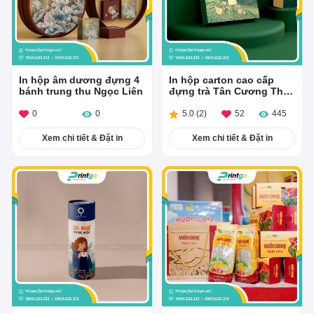
In hộp âm dương đựng 4
In hộp carton cao cấp
bánh trung thu Ngọc Liên
đựng trà Tân Cương Thái
Nguyên
0
0
5.0
(
2
)
52
445
Xem chi tiết & Đặt in
Xem chi tiết & Đặt in