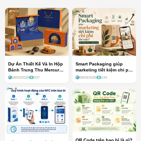
Dự Án Thiết Kế Và In Hộp
Smart Packaging giúp
Bánh Trung Thu Mercure
marketing tiết kiệm chi phí
Hotel Danang French
thế nào?
08/03/2026
337
08/03/2026
143
Village Bana Hills
QR Code trên bao bì là gì?