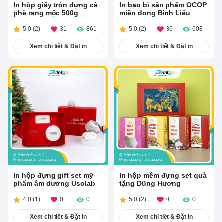
In hộp giấy tròn đựng cà
In bao bì sản phẩm OCOP
phê rang mộc 500g
miến dong Bình Liêu
5.0
(
2
)
31
861
5.0
(
2
)
36
608
Xem chi tiết & Đặt in
Xem chi tiết & Đặt in
In hộp đựng gift set mỹ
In hộp mềm đựng set quà
phẩm âm dương Usolab
tặng Dũng Hương
4.0
(
1
)
0
0
5.0
(
2
)
0
0
Xem chi tiết & Đặt in
Xem chi tiết & Đặt in