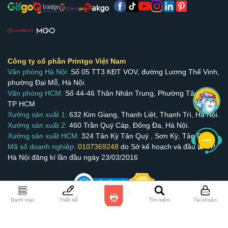
Công ty cổ phần Printgo Việt Nam
Văn phòng Hà Nội:
Số 05 TT3 KĐT VOV, đường Lương Thế Vinh,
phường Đại Mỗ, Hà Nội.
Văn phòng HCM:
Số 44-46 Thân Nhân Trung, Phường Tân Bình,
TP HCM
Xưởng sản xuất 1:
632 Kim Giang, Thanh Liệt, Thanh Trì, Hà Nội.
Xưởng sản xuất 2:
460 Trần Quý Cáp, Đống Đa, Hà Nội.
Xưởng sản xuất HCM:
324 Tân Kỳ Tân Quý , Sơn Kỳ, Tân Phú.
Mã số doanh nghiệp:
0107369248
do Sở kế hoạch và đầu tư TP.
Hà Nội đăng kí lần đầu ngày 23/03/2016
Danh mục
Thiết kế
Tìm kiếm
Tài khoản