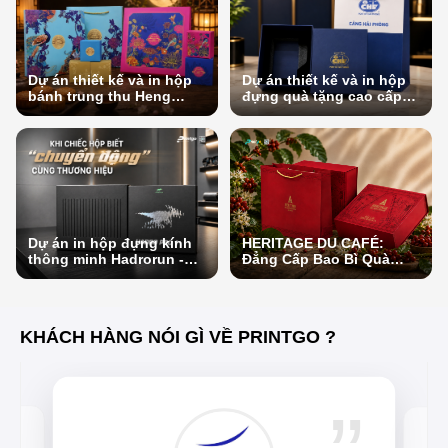
Dự án thiết kế và in hộp
Dự án thiết kế và in hộp
bánh trung thu Heng
đựng quà tặng cao cấp
Cheng Bakery – Trọn mùa
Cảng Hải Phòng
trăng trên đất nước Chùa
Tháp
Dự án in hộp đựng kính
HERITAGE DU CAFÉ:
thông minh Hadrorun -
Đẳng Cấp Bao Bì Quà
Khi chiếc hộp biết
Tặng Xứng Tầm Di Sản 33
"chuyển động" cùng
Năm Simexco Đắk Lắk
thương hiệu
KHÁCH HÀNG NÓI GÌ VỀ PRINTGO ?