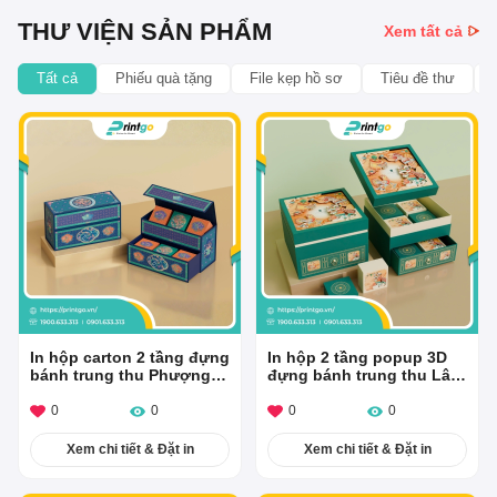
THƯ VIỆN SẢN PHẨM
Xem tất cả
Tất cả
Phiếu quà tặng
File kẹp hồ sơ
Tiêu đề thư
In hộp carton 2 tầng đựng
In hộp 2 tầng popup 3D
bánh trung thu Phượng
đựng bánh trung thu Lân
Tường
Hội Cát Tường
0
0
0
0
Xem chi tiết & Đặt in
Xem chi tiết & Đặt in