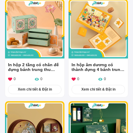
In hộp 2 tầng có chân đế
In hộp âm dương có
đựng bánh trung thu
thành đựng 4 bánh trung
Ngọc Nhạc Phú Quý
thu Hội Cờ Lau
0
0
0
0
Xem chi tiết & Đặt in
Xem chi tiết & Đặt in