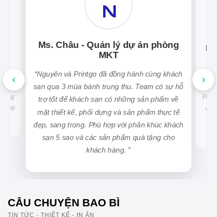
”
”
Ms. Châu - Quản lý dự án phòng
Ms
MKT
t 4
“
Mỗ
“
Nguyên và Printgo đã đồng hành cùng khách
 quả.
việc
kế vẽ
sạn qua 3 mùa bánh trung thu. Team có sự hỗ
với
 không
Prin
trợ tốt để khách sạn có những sản phẩm về
ôn duy
chủ 
mặt thiết kế, phối dựng và sản phẩm thực tế
ba
đẹp, sang trọng. Phù hợp với phân khúc khách
sạn 5 sao và các sản phẩm quà tặng cho
khách hàng.
”
CÂU CHUYỆN BAO BÌ
TIN TỨC - THIẾT KẾ - IN ẤN