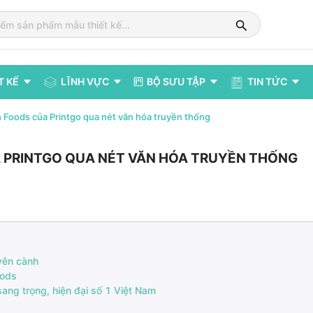
T KẾ
LĨNH VỰC
BỘ SƯU TẬP
TIN TỨC
 Foods của Printgo qua nét văn hóa truyền thống
 PRINTGO QUA NÉT VĂN HÓA TRUYỀN THỐNG
yên cành
oods
sang trọng, hiện đại số 1 Việt Nam