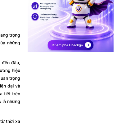
sang trọng
của những
 đến đâu,
hương hiệu
quan trọng
iện đại và
 tiết trên
c là những
từ thời xa