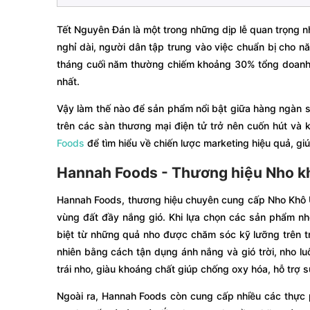
Tết Nguyên Đán là một trong những dịp lễ quan trọng n
nghỉ dài, người dân tập trung vào việc chuẩn bị cho 
tháng cuối năm thường chiếm khoảng 30% tổng doanh t
nhất.
Vậy làm thế nào để sản phẩm nổi bật giữa hàng ngàn 
trên các sàn thương mại điện tử trở nên cuốn hút v
Foods
để tìm hiểu về chiến lược marketing hiệu quả, gi
Hannah Foods - Thương hiệu Nho k
Hannah Foods, thương hiệu chuyên cung cấp Nho Khô Úc
vùng đất đầy nắng gió. Khi lựa chọn các sản phẩm nh
biệt từ những quả nho được chăm sóc kỹ lưỡng trên t
nhiên bằng cách tận dụng ánh nắng và gió trời, nho l
trái nho, giàu khoáng chất giúp chống oxy hóa, hỗ trợ 
Ngoài ra, Hannah Foods còn cung cấp nhiều các thực ph