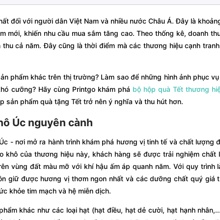
hất đối với người dân Việt Nam và nhiều nước Châu Á. Đây là khoảng
năm mới, khiến nhu cầu mua sắm tăng cao. Theo thống kê, doanh thu
hu cả năm. Đây cũng là thời điểm mà các thương hiệu cạnh tranh 
sản phẩm khác trên thị trường? Làm sao để những hình ảnh phục v
à khó cưỡng? Hãy cùng Printgo khám phá
bộ hộp quà Tết thương hi
úp sản phẩm quà tặng Tết trở nên ý nghĩa và thu hút hơn.
hô Úc nguyên cành
 - nơi mở ra hành trình khám phá hương vị tinh tế và chất lượng đ
o khô của thương hiệu này, khách hàng sẽ được trải nghiệm chất
rên vùng đất màu mỡ với khí hậu ấm áp quanh năm. Với quy trình 
uôn giữ được hương vị thơm ngon nhất và các dưỡng chất quý giá 
sức khỏe tim mạch và hệ miễn dịch.
ẩm khác như các loại hạt (hạt điều, hạt dẻ cười, hạt hạnh nhân,..