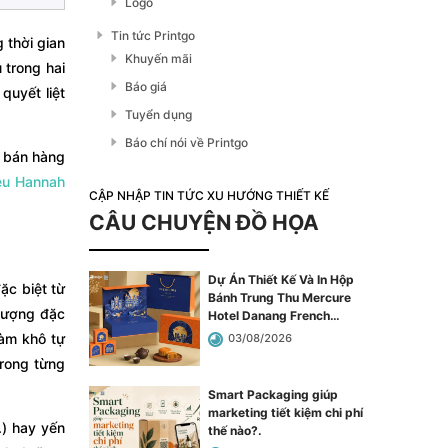
Logo
Tin tức Printgo
 thời gian
Khuyến mãi
 trong hai
Báo giá
quyết liệt
Tuyển dụng
Báo chí nói về Printgo
ụ bán hàng
ệu Hannah
CẬP NHẬP TIN TỨC XU HƯỚNG THIẾT KẾ
CÂU CHUYỆN ĐỒ HỌA
Dự Án Thiết Kế Và In Hộp
ặc biệt từ
Bánh Trung Thu Mercure
 lượng đặc
Hotel Danang French
Village Bana Hills
.
làm khô tự
03/08/2026
trong từng
Smart Packaging giúp
marketing tiết kiệm chi phí
.) hay yến
thế nào?
.