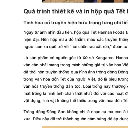
Quá trình thiết kế và in hộp quà Tế
Tinh hoa cổ truyền hiện hữu trong từng chi tiế
Ngay từ ánh nhìn đầu tiên, hộp quà Tết Hannah Foods tạ
hiện đại. Nền hộp màu đỏ thẫm, màu sắc truyền thố
người con xa quê trở về "nơi chôn rau cắt rốn," đoàn tụ
Là sản phẩm có nguồn gốc từ Xứ sở Kangaroo, Hanna
vẫn cần phải mang trong mình những giá trị văn hóa Việ
đã thổi hồn truyền thống qua hình ảnh trống đồng Đôn
trong văn hóa đón Tết của người Việt, đó là biểu tượn
văn hóa truyền thống dân tộc. Loại trống này thường 
mặt trống là hình ảnh chân thật nhất đối với các hoạt 
vật dụng, linh vật không thể thiếu trong văn hóa đón Tế
Trống đồng Đông Sơn không chỉ là nhạc cụ mà còn là t
xưa. Điều này đã trở thành nguồn cảm hứng để áp dụng 