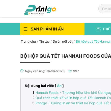
`
`
SẢN PHẨM IN ẤN
THIẾ
Trang chủ
/
Tin tức
/
Dự án nổi bật
/
Bộ hộp quà Tết Hannah
BỘ HỘP QUÀ TẾT HANNAH FOODS CỦA
Ngày cập nhật:
04/04/2026
997
Nội dung bài viết: [
Ẩn
]
Hannah Foods - Thương hiệu Nho khô Úc ngu
Quá trình thiết kế và in hộp quà Tết Hannah F
Printgo - Xưởng in ấn và thiết kế hộp quà Tết 