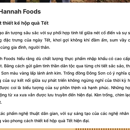
t Hannah Foods
t thiết kế hộp quà Tết
o ấn tượng sâu sắc với sự phối hợp tinh tế giữa nét cổ điển và sự 
ng đặc trưng của ngày Tết, khơi gợi không khí đầm ấm, sum vầy 
 cùng gia đình, người thân.
h Foods hiểu rằng dù chất lượng thực phẩm nhập khẩu có cao cấp
t. Bằng cách gửi gắm tinh thần dân tộc qua từng chi tiết sắc sảo, t
g Sơn màu vàng lấp lánh ánh kim. Trống đồng Đông Sơn có ý nghĩa 
g của sự kết nối giữa sự phát triển không ngừng nghỉ của thời kỳ h
được coi là biểu tượng của sự phồn thịnh và hạnh phúc. Những họa
động từ xa xưa vẫn được lưu truyền đến hiện đại. Kèn trống, chim lạ
t.
ác phẩm nghệ thuật dân gian, với sự sáng tạo của các nghệ nhân 
vào phong cách thiết kế hộp quà Tết hiện đại.