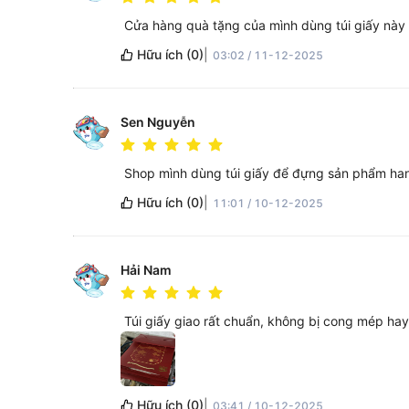
Cửa hàng quà tặng của mình dùng túi giấy này 
Hữu ích
(
0
)
|
03:02 / 11-12-2025
Sen Nguyễn
Shop mình dùng túi giấy để đựng sản phẩm hand
Hữu ích
(
0
)
|
11:01 / 10-12-2025
Hải Nam
Túi giấy giao rất chuẩn, không bị cong mép ha
Hữu ích
(
0
)
|
03:41 / 10-12-2025