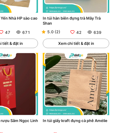
g Yến Nhà HP sào cao
In túi hàn biên đựng trà Mây Trà
Shan
5.0
(
2
)
47
671
42
639
 tiết & đặt in
Xem chi tiết & đặt in
g rượu Sâm Ngọc Linh
In túi giấy kraft đựng cà phê Amélie