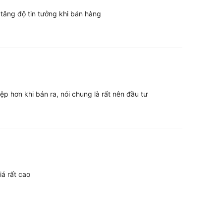
tăng độ tin tưởng khi bán hàng
 hơn khi bán ra, nói chung là rất nên đầu tư
i việc sử dụng bao bì nilon hay túi thông
hỉn chu giúp nâng cao giá trị cảm nhận của
ch hàng sẽ đánh giá cao sự đầu tư nghiêm
á rất cao
đó tạo dựng niềm tin và cảm giác tin cậy.
 thời trang, mỹ phẩm, quà tặng hay thực
úi giấy còn là minh chứng cho đẳng cấp và
iệu của doanh nghiệp.