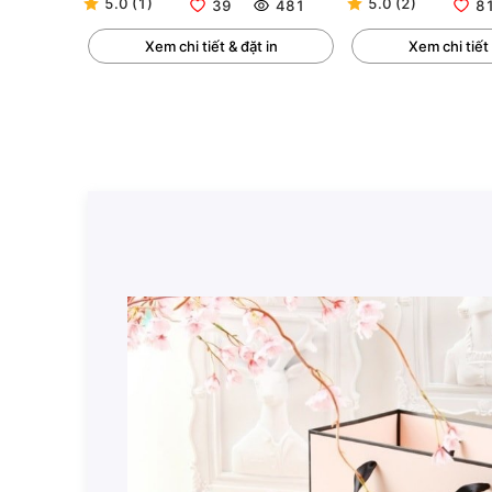
5.0
(
1
)
5.0
(
2
)
39
481
8
Xem chi tiết & đặt in
Xem chi tiết 