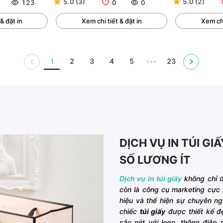
5.0
(
3
)
5.0
(
2
)
1
123
0
0
& đặt in
Xem chi tiết & đặt in
Xem chi
1
2
3
4
5
23
•••
DỊCH VỤ IN TÚI G
SỐ LƯƠNG ÍT
Dịch vụ in túi giấy
không chỉ đ
còn là công cụ marketing cực 
hiệu và thể hiện sự chuyên n
chiếc
túi giấy
được thiết kế đ
sắc nét với logo, thông điệp r