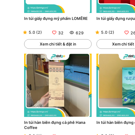
In túi giấy đựng mỹ phẩm LOMẼRE
In túi giấy đựng rượ
5.0
(
2
)
5.0
(
2
)
32
629
2
Xem chi tiết & đặt in
Xem chi tiết 
In túi hàn biên đựng cà phê Hana
In túi hàn biên đựng
Coffee