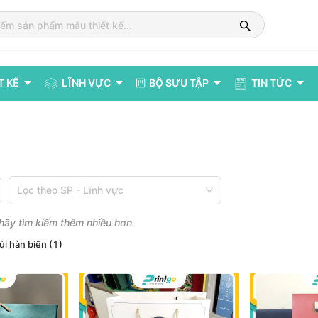
T KẾ
LĨNH VỰC
BỘ SƯU TẬP
TIN TỨC
Lọc theo SP - Lĩnh vực
 hãy tìm kiếm thêm nhiều hơn.
úi hàn biên
(
1
)