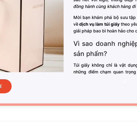
đồng hành cùng khách hàng đi 
Mời bạn khám phá bộ sưu tậ
về
dịch vụ làm túi giấy
theo yêu
giải pháp bao bì hoàn hảo cho 
Vì sao doanh nghiệp
sản phẩm?
Túi giấy không chỉ là vật dụ
những điểm chạm quan trọng 
hiệu. Việc đầu tư thiết kế và i
nghiệp nhiều lợi ích thiết thực:
Ế
Tăng độ nhận diện thươ
chỉn chu với logo nổi b
hài hòa sẽ tạo nên ấn tư
túi được khách hàng man
tiện truyền thông di đ
người hơn một cách tự 
bá tiết kiệm nhưng hiệu q