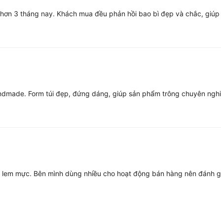
hơn 3 tháng nay. Khách mua đều phản hồi bao bì đẹp và chắc, giúp 
made. Form túi đẹp, đứng dáng, giúp sản phẩm trông chuyên nghiệp
Sự chuyên nghiệp:
So vớ
thường, túi giấy in ấn c
sản phẩm bên trong. Khá
y lem mực. Bên mình dùng nhiều cho hoạt động bán hàng nên đánh gi
túc của thương hiệu, từ 
Trong các lĩnh vực như
phẩm cao cấp, hình ảnh t
phong cách làm thương h