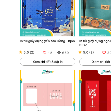
In túi giấy đựng yến sào Hồng Thịnh
In túi giấy đựng hộp
BIDV
5.0
(
2
)
5.0
(
2
)
12
659
3
Xem chi tiết & đặt in
Xem chi tiết 