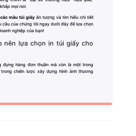
khắp mọi nơi.
p
các mẫu túi giấy
ấn tượng và tìm hiểu chi tiết
 cầu của chúng tôi ngay dưới đây để lựa chọn
doanh nghiệp của bạn!
 nên lựa chọn in túi giấy cho
ng đựng hàng đơn thuần mà còn là một trong
trong chiến lược xây dựng hình ảnh thương
n ấn túi giấy chuyên nghiệp mang đến cho doanh
ng hiệu:
Một chiếc túi giấy được thiết kế
ật, màu sắc nhận diện đặc trưng và bố cục
ợng mạnh mẽ ngay từ cái nhìn đầu tiên. Khi
g theo ra ngoài, nó trở thành một “phương
ộng” giúp thương hiệu tiếp cận đến nhiều
nhiên và thẩm mỹ. Đây là hình thức quảng
uả lâu dài.