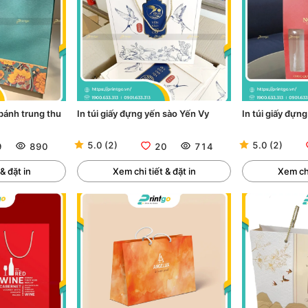
 bánh trung thu
In túi giấy đựng yến sào Yến Vy
In túi giấy đựn
5.0
(
2
)
5.0
(
2
)
9
890
20
714
& đặt in
Xem chi tiết & đặt in
Xem chi