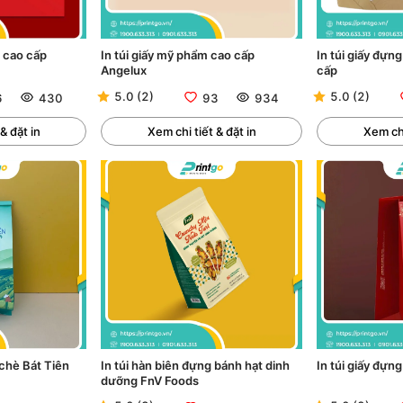
u cao cấp
In túi giấy mỹ phẩm cao cấp
In túi giấy đựn
Angelux
cấp
5.0
(
2
)
5.0
(
2
)
6
430
93
934
& đặt in
Xem chi tiết & đặt in
Xem chi
 chè Bát Tiên
In túi hàn biên đựng bánh hạt dinh
In túi giấy đựn
dưỡng FnV Foods