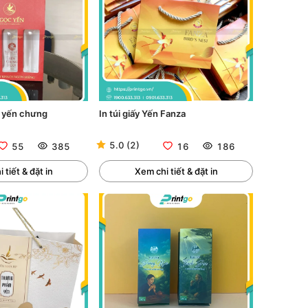
g yến chưng
In túi giấy Yến Fanza
5.0
(
2
)
55
385
16
186
 tiết & đặt in
Xem chi tiết & đặt in