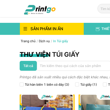
`
`
SẢN PHẨM IN ẤN
THIẾ
Trang chủ
/
Dịch vụ
/
In Túi giấy
THƯ VIỆN
TÚI GIẤY
Tất cả
Tìm kiếm theo qui cách của sản phẩm
Printgo đã sản xuất nhiều qui cách đặc biệt khác nhau,
Túi hàn biên 1 biên có đáy
(
3
)
Túi giấy
(
1
)
T