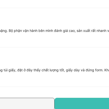
nặng. Bộ phận vận hành bên mình đánh giá cao, sản xuất rất nhanh v
túi giấy, đặt ở đây thấy chất lượng tốt, giấy dày và đứng form. K
Thân thiện với môi trư
khách hàng ngày càng ư
nhiệm với môi trường. Tú
và thân thiện với thiên n