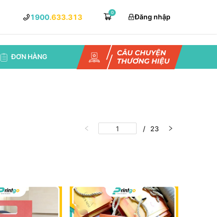
0
1900
.633.313
Đăng nhập
ĐƠN HÀNG
/
23