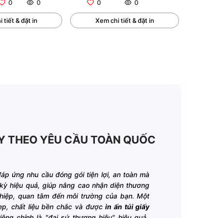
0
0
0
0
 tiết & đặt in
Xem chi tiết & đặt in
IẤY THEO YÊU CẦU TOÀN QUỐC
áp ứng nhu cầu đóng gói tiện lợi, an toàn mà
kỳ hiệu quả, giúp nâng cao nhận diện thương
ghiệp, quan tâm đến môi trường của bạn. Một
ẹp, chất liệu bền chắc và được
in ấn túi giấy
iêng chính là "đại sứ thương hiệu" hiệu quả,