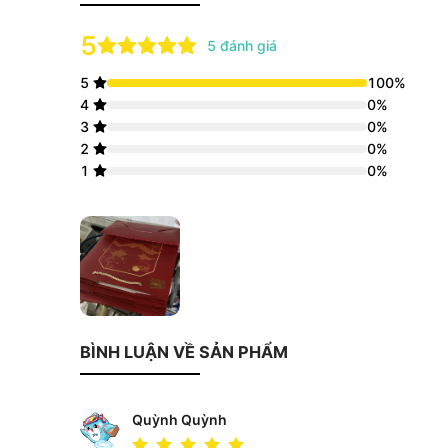
5
5
đánh giá
5
100
%
4
0
%
3
0
%
2
0
%
1
0
%
BÌNH LUẬN VỀ SẢN PHẨM
Quỳnh Quỳnh