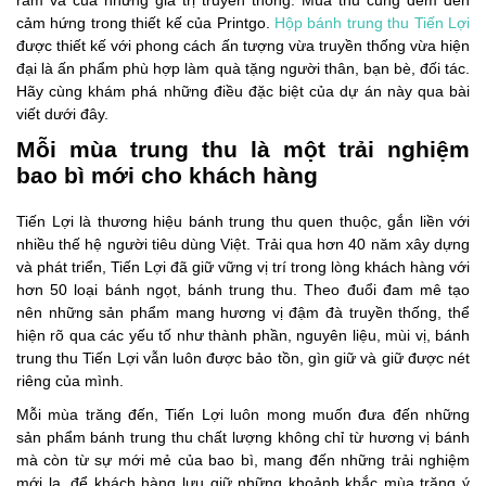
cảm hứng trong thiết kế của Printgo.
Hộp bánh trung thu Tiến Lợi
được thiết kế với phong cách ấn tượng vừa truyền thống vừa hiện
đại là ấn phẩm phù hợp làm quà tặng người thân, bạn bè, đối tác.
Hãy cùng khám phá những điều đặc biệt của dự án này qua bài
viết dưới đây.
Mỗi mùa trung thu là một trải nghiệm
bao bì mới cho khách hàng
Tiến Lợi là thương hiệu bánh trung thu quen thuộc, gắn liền với
nhiều thế hệ người tiêu dùng Việt. Trải qua hơn 40 năm xây dựng
và phát triển, Tiến Lợi đã giữ vững vị trí trong lòng khách hàng với
hơn 50 loại bánh ngọt, bánh trung thu. Theo đuổi đam mê tạo
nên những sản phẩm mang hương vị đậm đà truyền thống, thể
hiện rõ qua các yếu tố như thành phần, nguyên liệu, mùi vị, bánh
trung thu Tiến Lợi vẫn luôn được bảo tồn, gìn giữ và giữ được nét
riêng của mình.
Mỗi mùa trăng đến, Tiến Lợi luôn mong muốn đưa đến những
sản phẩm bánh trung thu chất lượng không chỉ từ hương vị bánh
mà còn từ sự mới mẻ của bao bì, mang đến những trải nghiệm
mới lạ, để khách hàng lưu giữ những khoảnh khắc mùa trăng ý