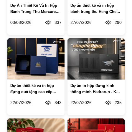
Dự Án Thiết Kế Và In Hộp
Dự án thiết kế và in hộp
Bánh Trung Thu Mercure
bánh trung thu Heng Cheng
Hotel Danang French
Bakery – Trọn mùa trăng
03/08/2026
337
27/07/2026
290
Village Bana Hills
trên đất nước Chùa Tháp
Dự án thiết kế và in hộp
Dự án in hộp đựng kính
đựng quà tặng cao cấp
thông minh Hadrorun - Khi
Cảng Hải Phòng
chiếc hộp biết "chuyển
22/07/2026
343
22/07/2026
235
động" cùng thương hiệu