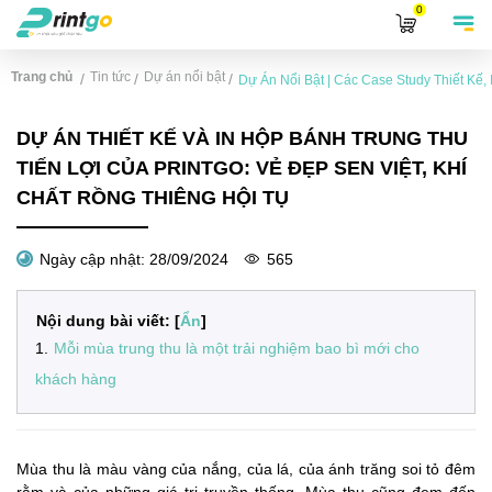
0
Trang chủ
Tin tức
Dự án nổi bật
/
/
/
Dự Án Nổi Bật | Các Case Study Thiết Kế, I
DỰ ÁN THIẾT KẾ VÀ IN HỘP BÁNH TRUNG THU
TIẾN LỢI CỦA PRINTGO: VẺ ĐẸP SEN VIỆT, KHÍ
CHẤT RỒNG THIÊNG HỘI TỤ
Ngày cập nhật:
28/09/2024
565
Nội dung bài viết: [
Ẩn
]
1
.
Mỗi mùa trung thu là một trải nghiệm bao bì mới cho
khách hàng
Mùa thu là màu vàng của nắng, của lá, của ánh trăng soi tỏ đêm
rằm và của những giá trị truyền thống. Mùa thu cũng đem đến