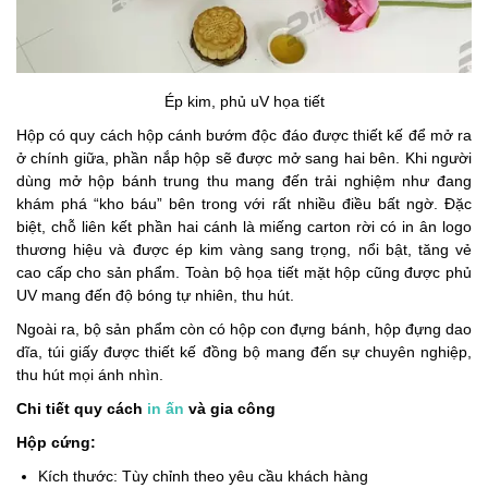
Ép kim, phủ uV họa tiết
Hộp có quy cách hộp cánh bướm độc đáo được thiết kế để mở ra
ở chính giữa, phần nắp hộp sẽ được mở sang hai bên. Khi người
dùng mở hộp bánh trung thu mang đến trải nghiệm như đang
khám phá “kho báu” bên trong với rất nhiều điều bất ngờ. Đặc
biệt, chỗ liên kết phần hai cánh là miếng carton rời có in ân logo
thương hiệu và được ép kim vàng sang trọng, nổi bật, tăng vẻ
cao cấp cho sản phẩm. Toàn bộ họa tiết mặt hộp cũng được phủ
UV mang đến độ bóng tự nhiên, thu hút.
Ngoài ra, bộ sản phẩm còn có hộp con đựng bánh, hộp đựng dao
dĩa, túi giấy được thiết kế đồng bộ mang đến sự chuyên nghiệp,
thu hút mọi ánh nhìn.
Chi tiết quy cách
in ấn
và gia công
Hộp cứng:
Kích thước: Tùy chỉnh theo yêu cầu khách hàng