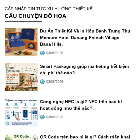
CẬP NHẬP TIN TỨC XU HƯỚNG THIẾT KẾ
CÂU CHUYỆN ĐỒ HỌA
Dự Án Thiết Kế Và In Hộp Bánh Trung Thu
Mercure Hotel Danang French Village
Bana Hills
.
03/08/2026
Smart Packaging giúp marketing tiết kiệm
chi phí thế nào?
.
03/08/2026
Công nghệ NFC là gì? NFC trên bao bì
hoạt động như thế nào?
.
03/08/2026
QR Code trên bao bì là gì? Cách triển khai