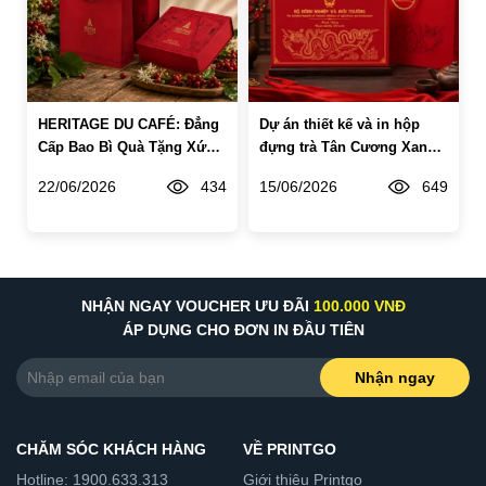
HERITAGE DU CAFÉ: Đẳng
Dự án thiết kế và in hộp
Cấp Bao Bì Quà Tặng Xứng
đựng trà Tân Cương Xanh -
Tầm Di Sản 33 Năm
Quà tặng ngoại giao cao
22/06/2026
434
15/06/2026
649
Simexco Đắk Lắk
cấp
NHẬN NGAY VOUCHER ƯU ĐÃI
100.000 VNĐ
ÁP DỤNG CHO ĐƠN IN ĐẦU TIÊN
Nhận ngay
CHĂM SÓC KHÁCH HÀNG
VỀ PRINTGO
Hotline: 1900.633.313
Giới thiệu Printgo