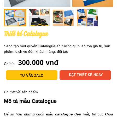
Thiết kế
Catalogue
Sáng tạo một quyển Catalogue ấn tượng giúp lan tỏa giá trị, sản
phẩm, dịch vụ đến khách hàng, đối tác
300.000
vnđ
Chỉ từ
ĐẶT THIẾT KẾ NGAY
TƯ VẤN ZALO
Chi tiết về sẩn phẩm
Mô tả mẫu
Catalogue
Để sở hữu những cuốn
mẫu catalogue đẹp
mắt, bố cục khoa