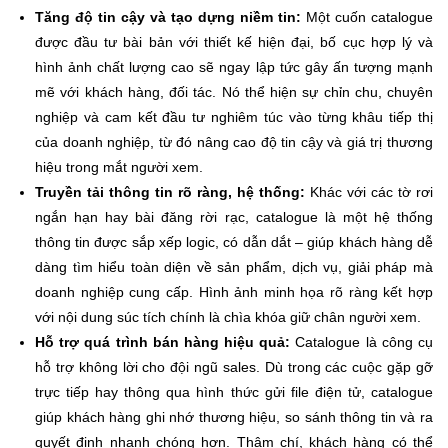
Tăng độ tin cậy và tạo dựng niềm tin:
Một cuốn catalogue
được đầu tư bài bản với thiết kế hiện đại, bố cục hợp lý và
hình ảnh chất lượng cao sẽ ngay lập tức gây ấn tượng mạnh
mẽ với khách hàng, đối tác. Nó thể hiện sự chỉn chu, chuyên
nghiệp và cam kết đầu tư nghiêm túc vào từng khâu tiếp thị
của doanh nghiệp, từ đó nâng cao độ tin cậy và giá trị thương
hiệu trong mắt người xem.
Truyền tải thông tin rõ ràng, hệ thống:
Khác với các tờ rơi
ngắn hạn hay bài đăng rời rạc, catalogue là một hệ thống
thông tin được sắp xếp logic, có dẫn dắt – giúp khách hàng dễ
dàng tìm hiểu toàn diện về sản phẩm, dịch vụ, giải pháp mà
doanh nghiệp cung cấp. Hình ảnh minh họa rõ ràng kết hợp
với nội dung súc tích chính là chìa khóa giữ chân người xem.
Hỗ trợ quá trình bán hàng hiệu quả:
Catalogue là công cụ
hỗ trợ không lời cho đội ngũ sales. Dù trong các cuộc gặp gỡ
trực tiếp hay thông qua hình thức gửi file điện tử, catalogue
giúp khách hàng ghi nhớ thương hiệu, so sánh thông tin và ra
quyết định nhanh chóng hơn. Thậm chí, khách hàng có thể