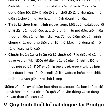
của bộ nhận diện, do đó màu sắc, font chữ, bố cục cần được
định hình dựa trên brand guideline sẵn có hoặc được xây
dựng đồng bộ. Đây là yếu tố then chốt để tăng khả năng nhận
diện và chuyên nghiệp hóa hình ảnh doanh nghiệp.
Thiết kế theo hành trình người xem:
Một cuốn catalogue tốt
phải dẫn dắt người đọc qua từng phần – từ mở đầu, giới thiệu
thương hiệu, sản phẩm – dịch vụ, đến ưu điểm nổi bật, minh
chứng chất lượng và thông tin liên hệ. Mạch nội dung nên rõ
ràng, logic và lôi cuốn.
Chuẩn hoá đầu ra in ấn và kỹ thuật số:
File thiết kế cần là
dạng vector (AI, INDD) để đảm bảo độ sắc nét khi in. Đồng
thời, nên có bản PDF chuẩn in (có bleed, crop mark) và bản
nhẹ dung lượng để gửi email, tải lên website hoặc trình chiếu
online mà vẫn giữ được chất lượng.
Những yếu tố này sẽ đảm bảo rằng catalogue của bạn không chỉ
đẹp về hình thức mà còn hiệu quả về truyền thông và dễ dàng
đưa vào thực tiễn sản xuất.
V. Quy trình thiết kế catalogue tại Printgo