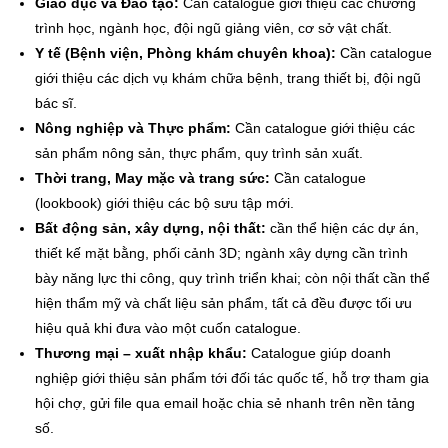
Giáo dục và Đào tạo:
Cần catalogue giới thiệu các chương
trình học, ngành học, đội ngũ giảng viên, cơ sở vật chất.
Y tế (Bệnh viện, Phòng khám chuyên khoa):
Cần catalogue
giới thiệu các dịch vụ khám chữa bệnh, trang thiết bị, đội ngũ
bác sĩ.
Nông nghiệp và Thực phẩm:
Cần catalogue giới thiệu các
sản phẩm nông sản, thực phẩm, quy trình sản xuất.
Thời trang, May mặc và trang sức:
Cần catalogue
(lookbook) giới thiệu các bộ sưu tập mới.
Bất động sản, xây dựng, nội thất:
cần thể hiện các dự án,
thiết kế mặt bằng, phối cảnh 3D; ngành xây dựng cần trình
bày năng lực thi công, quy trình triển khai; còn nội thất cần thể
hiện thẩm mỹ và chất liệu sản phẩm, tất cả đều được tối ưu
hiệu quả khi đưa vào một cuốn catalogue.
Thương mại – xuất nhập khẩu:
Catalogue giúp doanh
nghiệp giới thiệu sản phẩm tới đối tác quốc tế, hỗ trợ tham gia
hội chợ, gửi file qua email hoặc chia sẻ nhanh trên nền tảng
số.