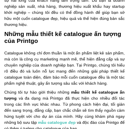
sự hài lòng của khách hàng làm trọng tâm. Dù bạn là doanh
nghiệp sản xuất, nhà hàng, thương hiệu xuất khẩu hay startup
khởi nghiệp – chúng tôi đều có thể đồng hành để giúp bạn sở
hữu một cuốn catalogue đẹp, hiệu quả và thể hiện đúng bản sắc
thương hiệu.
Những mẫu thiết kế catalogue ấn tượng
của Printgo
Catalogue không chỉ đơn thuần là một ấn phẩm liệt kê sản phẩm,
mà còn là công cụ marketing mạnh mẽ, thể hiện đẳng cấp và sự
chuyên nghiệp của doanh nghiệp bạn. Tại Printgo, chúng tôi hiểu
rõ điều đó và luôn nỗ lực mang đến những giải pháp thiết kế
catalogue toàn diện, đảm bảo mỗi cuốn catalogue đều là một tác
phẩm nghệ thuật, gây ấn tượng sâu sắc với khách hàng.
Chúng tôi tự hào giới thiệu những
mẫu thiết kế catalogue ấn
tượng
và đa dạng mà Printgo đã thực hiện cho nhiều đối tác
trong các lĩnh vực khác nhau. Từ phong cách hiện đại, tối giản
đến sang trọng, đẳng cấp, bạn chắc chắn sẽ tìm thấy nguồn cảm
hứng tuyệt vời cho dự án của mình. Hãy cùng khám phá ngay
những bộ sưu tập
mẫu catalogue đẹp
và độc đáo của Printgo để
có thêm ý tưởng cho catalogue của bạn