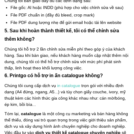
Chúng tôi bàn giao đầy đủ các định dạng sau:
File gốc: AI hoặc INDD (phù hợp cho việc chỉnh sửa về sau)
File PDF chuẩn in (đầy đủ bleed, crop mark)
File PDF dung lượng nhẹ để gửi email hoặc tải lên website
5. Sau khi hoàn thành thiết kế, tôi có thể chỉnh sửa
thêm không?
Chúng tôi hỗ trợ 2 lần chỉnh sửa miễn phí theo góp ý của khách
hàng. Sau khi bàn giao, nếu khách hàng muốn cập nhật thêm nội
dung, chúng tôi có thể hỗ trợ chỉnh sửa với mức phí phát sinh
thấp, linh hoạt theo khối lượng công việc.
6. Printgo có hỗ trợ in ấn catalogue không?
Chúng tôi cung cấp dịch vụ
in catalogue
trọn gói với nhiều định
dạng (A4 đứng, ngang, A5...) và tùy chọn giấy couche, ivory, mỹ
thuật kèm các hình thức gia công khác nhau như: cán mờ/bóng,
ép kim, bồi bìa...
Tóm lại,
catalogue
là một công cụ marketing và bán hàng không
thể thiếu, đóng vai trò quan trọng trong việc giới thiệu sản phẩm,
dịch vụ và xây dựng hình ảnh chuyên nghiệp cho doanh nghiệp.
Việc đầu tư vào
dịch vụ thiết kế catalogue chuyên nghiệp
sẽ