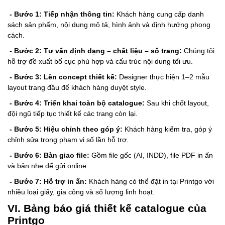
- Bước 1: Tiếp nhận thông tin:
Khách hàng cung cấp danh
sách sản phẩm, nội dung mô tả, hình ảnh và định hướng phong
cách.
- Bước 2: Tư vấn định dạng – chất liệu – số trang:
Chúng tôi
hỗ trợ đề xuất bố cục phù hợp và cấu trúc nội dung tối ưu.
- Bước 3: Lên concept thiết kế:
Designer thực hiện 1–2 mẫu
layout trang đầu để khách hàng duyệt style.
- Bước 4: Triển khai toàn bộ catalogue:
Sau khi chốt layout,
đội ngũ tiếp tục thiết kế các trang còn lại.
- Bước 5: Hiệu chỉnh theo góp ý:
Khách hàng kiểm tra, góp ý
chỉnh sửa trong phạm vi số lần hỗ trợ.
- Bước 6: Bàn giao file:
Gồm file gốc (AI, INDD), file PDF in ấn
và bản nhẹ để gửi online.
- Bước 7: Hỗ trợ in ấn:
Khách hàng có thể đặt in tại Printgo với
nhiều loại giấy, gia công và số lượng linh hoạt.
VI. Bảng báo giá thiết kế catalogue của
Printgo