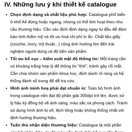
IV. Những lưu ý khi thiết kế catalogue
Chọn định dạng và chất liệu phù hợp:
Catalogue phổ biến
ở khổ A4 đứng hoặc ngang, nhưng có thể linh hoạt theo nhu
cầu thương hiệu. Cần xác định định dạng ngay từ đầu để đảm
bảo tính thẩm mỹ và tối ưu hoá chi phí in ấn. Chất liệu giấy
(couche, ivory, mỹ thuật...) cũng ảnh hưởng lớn đến trải
nghiệm người dùng và độ bền sản phẩm.
Tối ưu bố cục – kiểm soát mật độ thông tin:
Mỗi trang cần
có khoảng trắng hợp lý để thông tin "thở", tránh gây rối mắt.
Cần chia nhóm sản phẩm khoa học, định danh rõ ràng và hệ
thống đánh số trang để dễ tra cứu.
Hình ảnh minh hoạ phải đạt chuẩn in:
Toàn bộ hình ảnh
trong catalogue nên đạt độ phân giải 300dpi trở lên, được xử
lý hậu kỳ đồng bộ về ánh sáng, màu sắc và phong cách. Tránh
sử dụng hình ảnh bị vỡ, lệch tông hoặc không thống nhất với
định hướng thương hiệu.
Tuân thủ nhận diện thương hiệu:
Catalogue là một phần