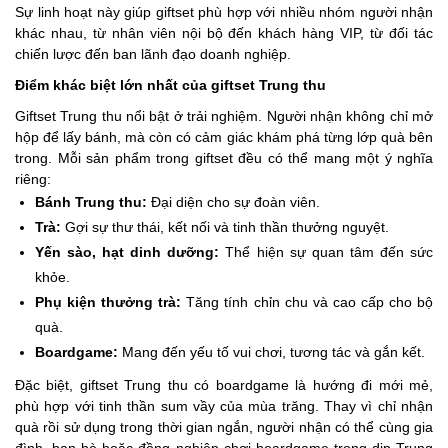
Sự linh hoạt này giúp giftset phù hợp với nhiều nhóm người nhận
khác nhau, từ nhân viên nội bộ đến khách hàng VIP, từ đối tác
chiến lược đến ban lãnh đạo doanh nghiệp.
Điểm khác biệt lớn nhất của giftset Trung thu
Giftset Trung thu nổi bật ở trải nghiệm. Người nhận không chỉ mở
hộp để lấy bánh, mà còn có cảm giác khám phá từng lớp quà bên
trong. Mỗi sản phẩm trong giftset đều có thể mang một ý nghĩa
riêng:
Bánh Trung thu:
Đại diện cho sự đoàn viên.
Trà:
Gợi sự thư thái, kết nối và tinh thần thưởng nguyệt.
Yến sào, hạt dinh dưỡng:
Thể hiện sự quan tâm đến sức
khỏe.
Phụ kiện thưởng trà:
Tăng tính chỉn chu và cao cấp cho bộ
quà.
Boardgame:
Mang đến yếu tố vui chơi, tương tác và gắn kết.
Đặc biệt, giftset Trung thu có boardgame là hướng đi mới mẻ,
phù hợp với tinh thần sum vầy của mùa trăng. Thay vì chỉ nhận
quà rồi sử dụng trong thời gian ngắn, người nhận có thể cùng gia
đình, bạn bè hoặc đồng nghiệp chơi boardgame trong dịp Trung