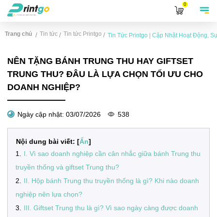
0
Trang chủ
Tin tức
Tin tức Printgo
/
/
/
Tin Tức Printgo | Cập Nhật Hoạt Động, 
NÊN TẶNG BÁNH TRUNG THU HAY GIFTSET
TRUNG THU? ĐÂU LÀ LỰA CHỌN TỐI ƯU CHO
DOANH NGHIỆP?
Ngày cập nhật:
03/07/2026
538
Nội dung bài viết: [
Ẩn
]
1
.
I. Vì sao doanh nghiệp cần cân nhắc giữa bánh Trung thu
truyền thống và giftset Trung thu?
2
.
II. Hộp bánh Trung thu truyền thống là gì? Khi nào doanh
nghiệp nên lựa chọn?
3
.
III. Giftset Trung thu là gì? Vì sao ngày càng được doanh