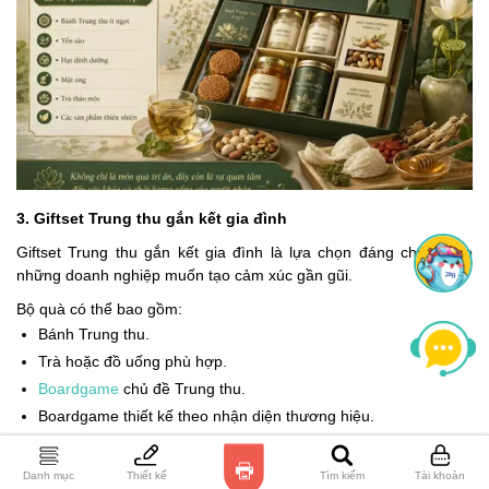
3. Giftset Trung thu gắn kết gia đình
Giftset Trung thu gắn kết gia đình là lựa chọn đáng chú ý cho
những doanh nghiệp muốn tạo cảm xúc gần gũi.
Bộ quà có thể bao gồm:
Bánh Trung thu.
Trà hoặc đồ uống phù hợp.
Boardgame
chủ đề Trung thu.
Boardgame thiết kế theo nhận diện thương hiệu.
Thiệp chúc mừng hướng đến tinh thần sum họp.
Danh mục
Thiết kế
Tìm kiếm
Tài khoản
Khi người nhận mang món quà về nhà, boardgame có thể trở