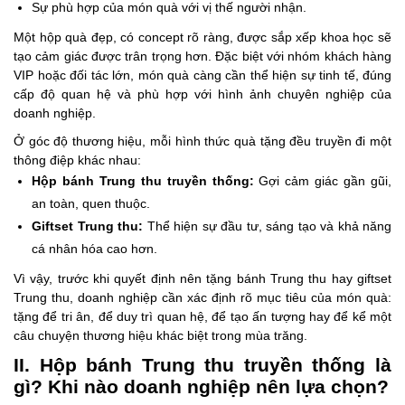
Sự phù hợp của món quà với vị thế người nhận.
Một hộp quà đẹp, có concept rõ ràng, được sắp xếp khoa học sẽ
tạo cảm giác được trân trọng hơn. Đặc biệt với nhóm khách hàng
VIP hoặc đối tác lớn, món quà càng cần thể hiện sự tinh tế, đúng
cấp độ quan hệ và phù hợp với hình ảnh chuyên nghiệp của
doanh nghiệp.
Ở góc độ thương hiệu, mỗi hình thức quà tặng đều truyền đi một
thông điệp khác nhau:
Hộp bánh Trung thu truyền thống:
Gợi cảm giác gần gũi,
an toàn, quen thuộc.
Giftset Trung thu:
Thể hiện sự đầu tư, sáng tạo và khả năng
cá nhân hóa cao hơn.
Vì vậy, trước khi quyết định nên tặng bánh Trung thu hay giftset
Trung thu, doanh nghiệp cần xác định rõ mục tiêu của món quà:
tặng để tri ân, để duy trì quan hệ, để tạo ấn tượng hay để kể một
câu chuyện thương hiệu khác biệt trong mùa trăng.
II. Hộp bánh Trung thu truyền thống là
gì? Khi nào doanh nghiệp nên lựa chọn?