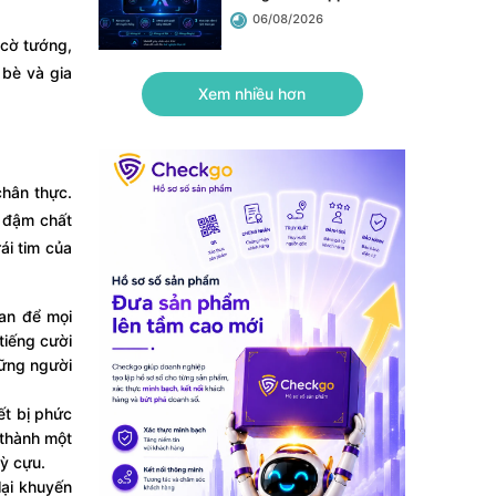
06/08/2026
 cờ tướng,
 bè và gia
Xem nhiều hơn
chân thực.
a đậm chất
ái tim của
ian để mọi
tiếng cười
hững người
ết bị phức
 thành một
kỳ cựu.
lại khuyến