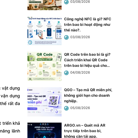
03/08/2026
Công nghệ NFC là gì? NFC
trên bao bì hoạt động như
thế nào?
.
03/08/2026
QR Code trên bao bì là gì?
Cách triển khai QR Code
trên bao bì hiệu quả cho
doanh nghiệp
.
04/08/2026
c vật dụng
QGO – Tạo mã QR miễn phí,
không giới hạn cho doanh
n vận dụng
nghiệp
.
thể rất đa
05/08/2026
 triển khả
ARGO.vn – Quét mã AR
 năng lãnh
trực tiếp trên bao bì,
không cần tải app
.