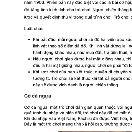
năm 1903. Phiên bản này đặc biệt với các lá bài cơ hội
đó tăng tính kịch tính cho trò chơi. Người chiến thắng
lược và quyết định thú vị trong quá trình chơi. Trò chơ
Luật chơi:
Khi bắt đầu, mỗi người chơi sẽ đổ hai viên xúc xắ
linh vật theo số điểm đã đổ. Khi linh vật dừng lại
hành động khác nhau, như mua đất, trả tiền thuê, ho
Nếu người chơi gieo được hai mặt giống nhau, thì
đều là hai mặt giống nhau, người chơi sẽ phải “đi t
Khi lượt chơi của bạn kết thúc, quyền di chuyển s
tương tt. Trò chơi sẽ kết thúc khi tất cả người chơ
này sẽ được vinh danh là người chiến thắng.
Cờ cá ngựa
Cờ cá ngựa, một trò chơi dân gian quen thuộc với ngư
quá trình du nhập và biến đổi, trò chơi này đã có mặt ở
Khi du nhập vào Việt Nam, Pachisi đã được Việt hóa, 
Đây là một trò chơi mang tính xã hội cao, thường được 