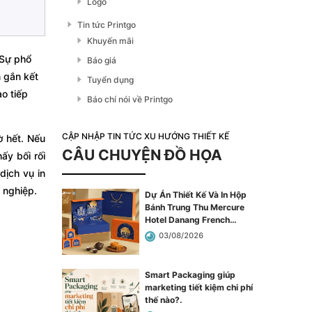
Logo
Tin tức Printgo
Khuyến mãi
 Sự phổ
Báo giá
 gắn kết
Tuyển dụng
o tiếp
Báo chí nói về Printgo
CẬP NHẬP TIN TỨC XU HƯỚNG THIẾT KẾ
ờ hết. Nếu
CÂU CHUYỆN ĐỒ HỌA
ấy bối rối
dịch vụ in
n nghiệp.
Dự Án Thiết Kế Và In Hộp
Bánh Trung Thu Mercure
Hotel Danang French
Village Bana Hills
.
03/08/2026
Smart Packaging giúp
marketing tiết kiệm chi phí
thế nào?
.