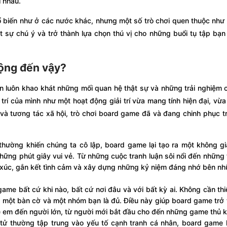
i nhau.
 biến như ở các nước khác, nhưng một số trò chơi quen thuộc như
út sự chú ý và trở thành lựa chọn thú vị cho những buổi tụ tập bạn
uộng đến vậy?
n luôn khao khát những mối quan hệ thật sự và những trải nghiệm 
rí của mình như một hoạt động giải trí vừa mang tính hiện đại, vừ
 và tương tác xã hội, trò chơi board game đã và đang chinh phục tr
ử thường khiến chúng ta cô lập, board game lại tạo ra một không g
những phút giây vui vẻ. Từ những cuộc tranh luận sôi nổi đến những 
m xúc, gắn kết tình cảm và xây dựng những kỷ niệm đáng nhớ bên n
 game bất cứ khi nào, bất cứ nơi đâu và với bất kỳ ai. Không cần thi
ài, một bàn cờ và một nhóm bạn là đủ. Điều này giúp board game trở
trẻ em đến người lớn, từ người mới bắt đầu cho đến những game thủ 
n tử thường tập trung vào yếu tố cạnh tranh cá nhân, board game 