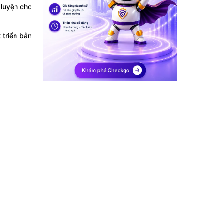
 luyện cho
 triển bản