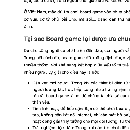
đạo, tạo điều kiện cho người chơi giao lưu và kết nối vớ
Ở Việt Nam, mặc dù trò chơi board game vẫn chưa phổ
cờ vua, cờ tỷ phú, bài Uno, ma sói,... đang dần thu h
đình.
Tại sao Board game lại được ưa ch
Dù cho công nghệ có phát triển đến đâu, con người vẫ
Trong bối cảnh đó, board game đã khẳng định được vị t
truyền thống. Với khả năng kết hợp giữa yếu tố trí tuệ
nhiều người. Lý giải cho điều này là bởi:
Gắn kết mọi người: Trong khi các thiết bị điện t
người tương tác trực tiếp, cùng nhau trải nghiệm 
rộn rã, board game là nơi để chúng ta chia sẻ cả
thân yêu.
Tính linh hoạt, dễ tiếp cận: Bạn có thể chơi board
tạp, không cần kết nối internet, chỉ cần một bộ b
hoạt động giải trí lý tưởng cho mọi đối tượng, từ 
Trải nghiệm độc đáo: Trong khi các trò chơi điệ