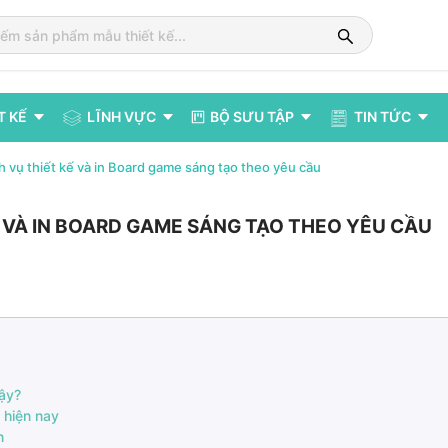
T KẾ
LĨNH VỰC
BỘ SƯU TẬP
TIN TỨC
h vụ thiết kế và in Board game sáng tạo theo yêu cầu
Ế VÀ IN BOARD GAME SÁNG TẠO THEO YÊU CẦU
vậy?
 hiện nay
ện