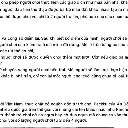
, cho phép người chơi thực hiện các giao dịch như mua bán nhà, khá
 là người đầu tiên thu thập được ba bộ màu đất khác nhau, tạo ra n
i có thể được chơi với chỉ từ 2 người trở lên, phù hợp cho các nhóm b
c và cộng số điểm lại. Sau khi biết số điểm của mình, người chơi sẽ
, người chơi cần kiểm tra ô mà mình đã dừng. Mỗi ô trên bảng có các 
ặc rút thẻ cơ hội,..
 người chơi sẽ được quyền chơi thêm một lượt. Còn nếu gieo ba lần
ù”
ẽ chuyển sang người chơi bên trái. Mỗi người sẽ lần lượt thực hiệ
i khác bị phá sản, chỉ còn lại một người chơi cuối cùng chưa bị loại.
ời Việt Nam, thực chất có nguồn gốc từ trò chơi Pachisi của Ấn Độ
 nhiều quốc gia trên thế giới với những cái tên khác nhau, như Parch
trở thành trò chơi cờ cá ngựa hay cờ đua ngựa mà chúng ta vẫn th
chơi với số lượng người chơi từ 2 đến 4 người.