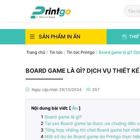
`
`
SẢN PHẨM IN ẤN
THIẾ
Trang chủ
/
Tin tức
/
Tin tức Printgo
/
Board game là gì? Dịc
BOARD GAME LÀ GÌ? DỊCH VỤ THIẾT K
Ngày cập nhật:
29/10/2024
357
Nội dung bài viết: [
Ẩn
]
Board game là gì?
Tại sao Board game lại được ưa chuộng đến 
Tổng hợp những trò chơi Board game hot nhất
Một số dự án Board game do Printgo thực hi