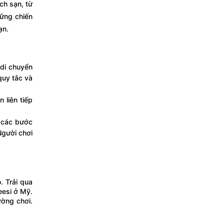
ch sạn, từ
hững chiến
ạn.
 di chuyển
quy tắc và
 liên tiếp
n các bước
 Người chơi
. Trải qua
eesi ở Mỹ.
ường chơi.