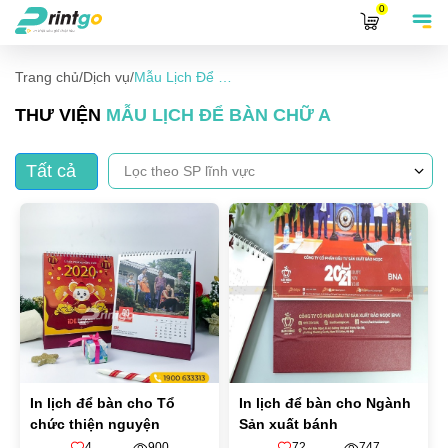
0
Trang chủ
/
Dịch vụ
/
Mẫu Lịch Để Bàn Chữ A
THƯ VIỆN
MẪU LỊCH ĐỂ BÀN CHỮ A
Tất cả
In lịch để bàn cho Tổ
In lịch để bàn cho Ngành
chức thiện nguyện
Sản xuất bánh
4
900
72
747