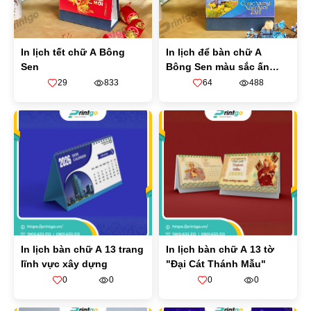
In lịch tết chữ A Bông
In lịch để bàn chữ A
Sen
Bông Sen màu sắc ấn
tượng
29
833
64
488
In lịch bàn chữ A 13 trang
In lịch bàn chữ A 13 tờ
lĩnh vực xây dựng
"Đại Cát Thánh Mẫu"
0
0
0
0