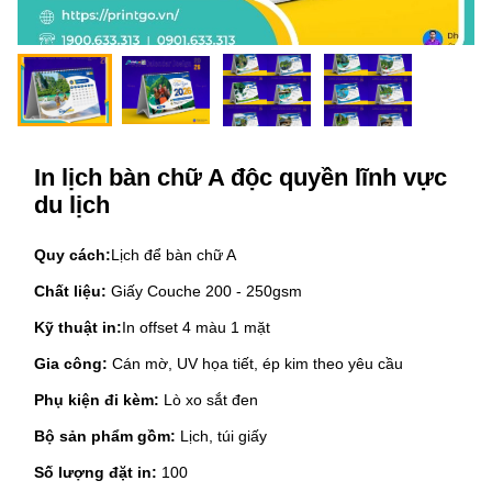
In lịch bàn chữ A độc quyền lĩnh vực
du lịch
Quy cách:
Lịch để bàn chữ A
Chất liệu:
Giấy Couche 200 - 250gsm
Kỹ thuật in:
In offset 4 màu 1 mặt
Gia công:
Cán mờ, UV họa tiết, ép kim theo yêu cầu
Phụ kiện đi kèm:
Lò xo sắt đen
Bộ sản phẩm gồm:
Lịch, túi giấy
Số lượng đặt in:
100