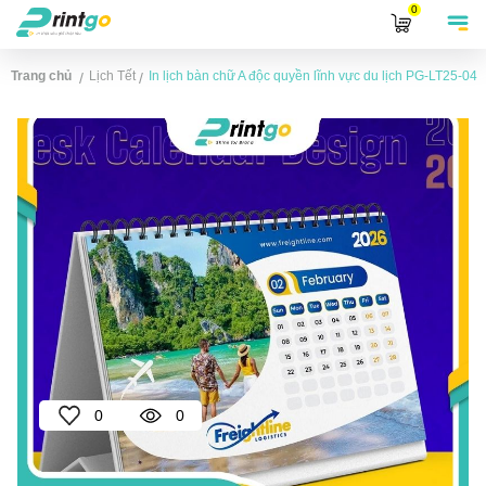
0
Trang chủ
Lịch Tết
In lịch bàn chữ A độc quyền lĩnh vực du lịch
PG-LT25-04
/
/
0
0