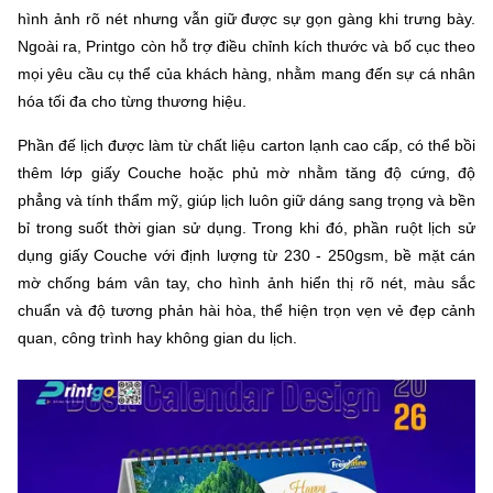
hình ảnh rõ nét nhưng vẫn giữ được sự gọn gàng khi trưng bày.
Ngoài ra, Printgo còn hỗ trợ điều chỉnh kích thước và bố cục theo
mọi yêu cầu cụ thể của khách hàng, nhằm mang đến sự cá nhân
hóa tối đa cho từng thương hiệu.
Phần đế lịch được làm từ chất liệu carton lạnh cao cấp, có thể bồi
thêm lớp giấy Couche hoặc phủ mờ nhằm tăng độ cứng, độ
phẳng và tính thẩm mỹ, giúp lịch luôn giữ dáng sang trọng và bền
bỉ trong suốt thời gian sử dụng. Trong khi đó, phần ruột lịch sử
dụng giấy Couche với định lượng từ 230 - 250gsm, bề mặt cán
mờ chống bám vân tay, cho hình ảnh hiển thị rõ nét, màu sắc
chuẩn và độ tương phản hài hòa, thể hiện trọn vẹn vẻ đẹp cảnh
quan, công trình hay không gian du lịch.