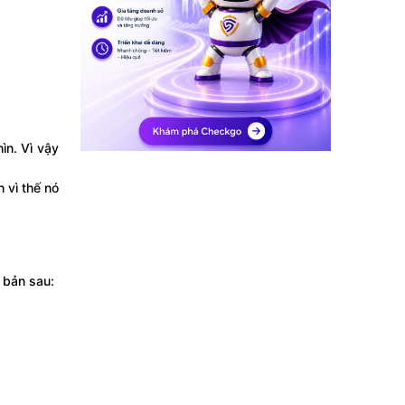
ìn. Vì vậy
 vì thế nó
 bản sau: