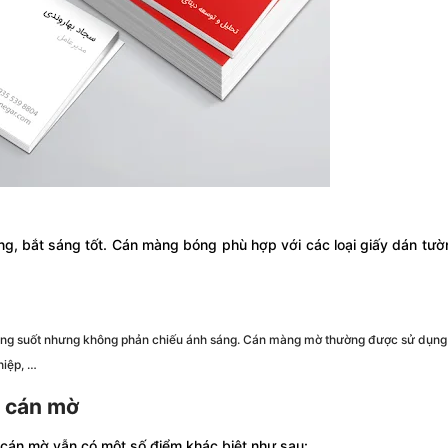
bóng, bắt sáng tốt. Cán màng bóng phù hợp với các loại giấy dán tườ
 trong suốt nhưng không phản chiếu ánh sáng. Cán màng mờ thường được sử dụng
hiệp, …
n cán mờ
n cán mờ vẫn có một số điểm khác biệt như sau: