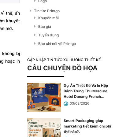
Logo
Tin tức Printgo
vì thế, ấn
Khuyến mãi
iếm khuyết
Báo giá
cán mờ.
Tuyển dụng
Báo chí nói về Printgo
 không bị
CẬP NHẬP TIN TỨC XU HƯỚNG THIẾT KẾ
ng hoặc in
CÂU CHUYỆN ĐỒ HỌA
Dự Án Thiết Kế Và In Hộp
Bánh Trung Thu Mercure
Hotel Danang French
Village Bana Hills
.
03/08/2026
Smart Packaging giúp
marketing tiết kiệm chi phí
thế nào?
.