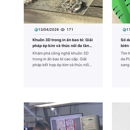
13/04/2026
171
1
Khuôn 3D trong in ấn bao bì: Giải
Sổ d
pháp ép kim và thúc nổi đa tầng
biến
cho hộp giấy cao cấp
Khám phá công nghệ khuôn 3D
Tìm h
trong in ấn bao bì cao cấp. Giải
da P
pháp kết hợp ép kim và thúc nổi
sang 
đa tầng trên khuôn đồng nguyên
pháp 
khối giúp tạo hiệu ứng phù điêu
Print
sắc nét, chống hàng giả và nâng
tầm giá trị hộp giấy chuyên
nghiệp.