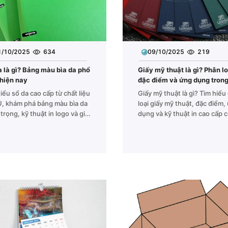
1/10/2025
634
09/10/2025
219
a là gì? Bảng màu bìa da phổ
Giấy mỹ thuật là gì? Phân lo
 hiện nay
đặc điểm và ứng dụng trong
ấn
iểu sổ da cao cấp từ chất liệu
Giấy mỹ thuật là gì? Tìm hiểu
U, khám phá bảng màu bìa da
loại giấy mỹ thuật, đặc điểm,
trọng, kỹ thuật in logo và giải
dụng và kỹ thuật in cao cấp 
thiết kế sổ tay trọn gói tại
Printgo – đơn vị thiết kế & in 
go.
chuyên nghiệp hàng đầu Việ
Nam.