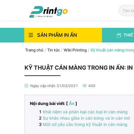
`
`
SẢN PHẨM IN ẤN
THIẾ
Trang chủ
/
Tin tức
/
Wiki Printing
/
Kỹ thuật cán màng trong
KỸ THUẬT CÁN MÀNG TRONG IN ẤN: IN
Ngày cập nhật:
31/03/2021
400
Nội dung bài viết: [
Ẩn
]
Khái niệm và phân loại các loại in cán màng
Sự khác nhau giữa in cán bóng và in cán mờ
Một số yêu cầu trong kỹ thuật in cán màng