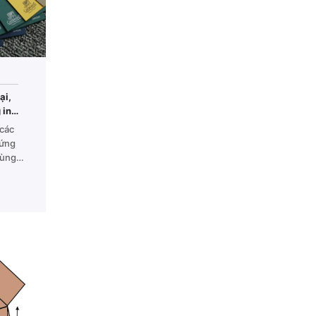
ại,
 in
 các
 ứng
cùng
ấn
t