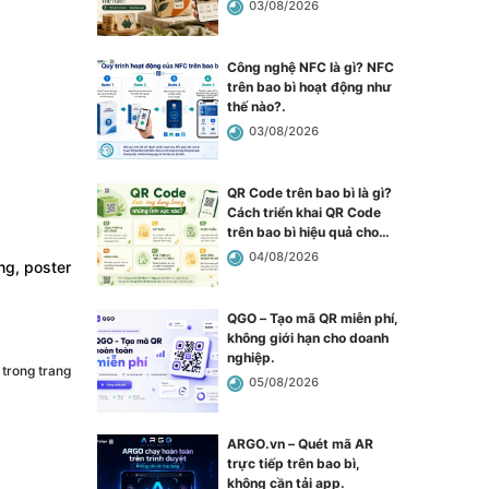
03/08/2026
Công nghệ NFC là gì? NFC
trên bao bì hoạt động như
thế nào?
.
03/08/2026
QR Code trên bao bì là gì?
Cách triển khai QR Code
trên bao bì hiệu quả cho
doanh nghiệp
.
04/08/2026
ng, poster
QGO – Tạo mã QR miễn phí,
không giới hạn cho doanh
nghiệp
.
 trong trang
05/08/2026
ARGO.vn – Quét mã AR
trực tiếp trên bao bì,
không cần tải app
.