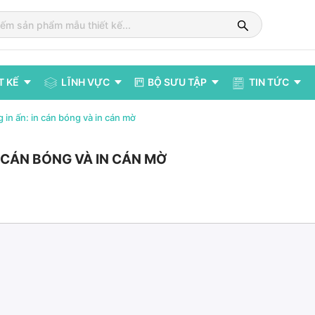
T KẾ
LĨNH VỰC
BỘ SƯU TẬP
TIN TỨC
 in ấn: in cán bóng và in cán mờ
 CÁN BÓNG VÀ IN CÁN MỜ