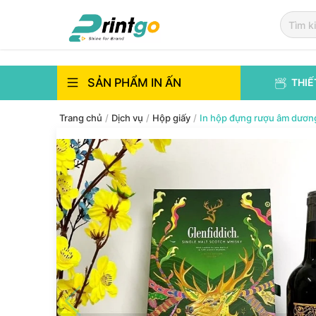
`
`
SẢN PHẨM IN ẤN
THIẾ
Trang chủ
/
Dịch vụ
/
Hộp giấy
/
In hộp đựng rượu âm dươ