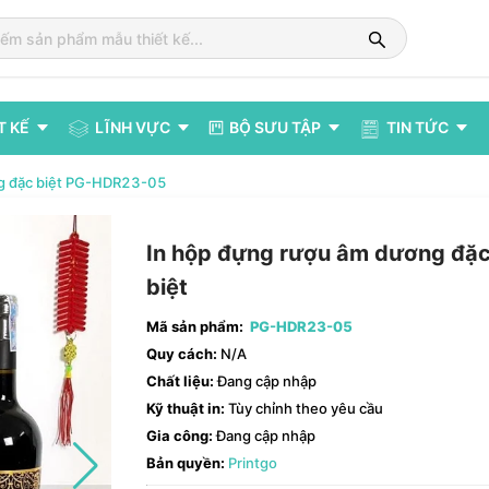
T KẾ
LĨNH VỰC
BỘ SƯU TẬP
TIN TỨC
ng đặc biệt PG-HDR23-05
In hộp đựng rượu âm dương đặ
biệt
Mã sản phẩm:
PG-HDR23-05
Quy cách:
N/A
Chất liệu:
Đang cập nhập
Kỹ thuật in:
Tùy chỉnh theo yêu cầu
Gia công:
Đang cập nhập
Bản quyền:
Printgo