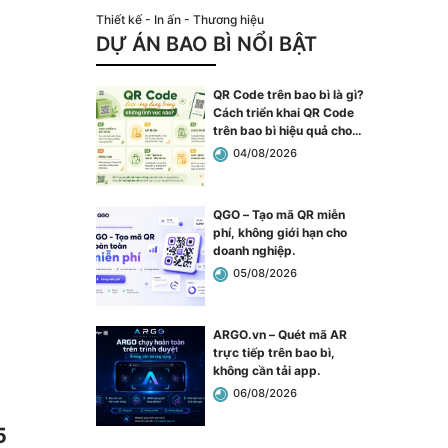
Thiết kế - In ấn - Thương hiệu
DỰ ÁN BAO BÌ NỔI BẬT
QR Code trên bao bì là gì?
Cách triển khai QR Code
trên bao bì hiệu quả cho
doanh nghiệp
.
04/08/2026
QGO – Tạo mã QR miễn
phí, không giới hạn cho
doanh nghiệp
.
05/08/2026
ARGO.vn – Quét mã AR
trực tiếp trên bao bì,
không cần tải app
.
06/08/2026
5