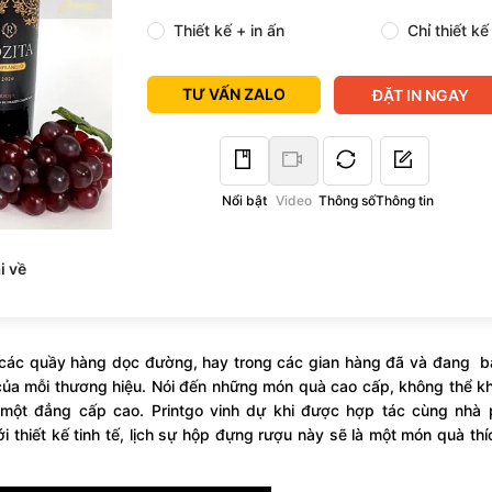
Thiết kế + in ấn
Chỉ thiết kế
TƯ VẤN ZALO
ĐẶT IN NGAY
Nổi bật
Video
Thông số
Thông tin
i về
 các quầy hàng dọc đường, hay trong các gian hàng đã và đang b
ủa mỗi thương hiệu. Nói đến những món quà cao cấp, không thể k
 một đẳng cấp cao. Printgo vinh dự khi được hợp tác cùng nhà 
thiết kế tinh tế, lịch sự hộp đựng rượu này sẽ là một món quà th