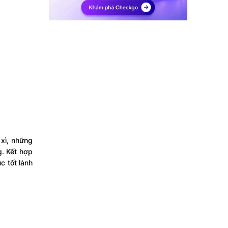
xì, những
g. Kết hợp
c tốt lành