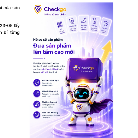
bì của sản
R23-05 lấy
n bí, từng