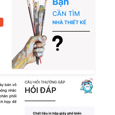
Bạn
CẦN TÌM
NHÀ THIẾT KẾ
CÂU HỎI THƯỜNG GẶP
ày bán vô
HỎI ĐÁP
hông nhắc
phân phối
ích hợp để
Chất liệu in hộp giấy phổ biến