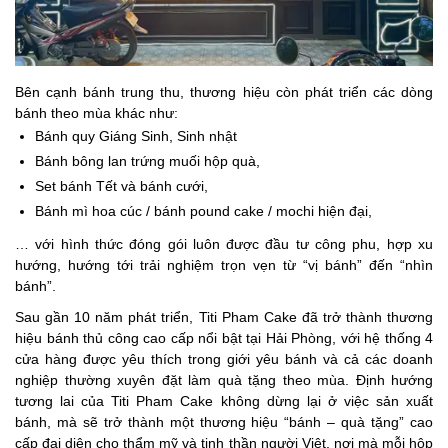
Bên cạnh bánh trung thu, thương hiệu còn phát triển các dòng
bánh theo mùa khác như:
Bánh quy Giáng Sinh, Sinh nhật
Bánh bông lan trứng muối hộp quà,
Set bánh Tết và bánh cưới,
Bánh mì hoa cúc / bánh pound cake / mochi hiện đại,
… với hình thức đóng gói luôn được đầu tư công phu, hợp xu
hướng, hướng tới trải nghiệm trọn vẹn từ “vị bánh” đến “nhìn
bánh”.
Sau gần 10 năm phát triển, Titi Pham Cake đã trở thành thương
hiệu bánh thủ công cao cấp nổi bật tại Hải Phòng, với hệ thống 4
cửa hàng được yêu thích trong giới yêu bánh và cả các doanh
nghiệp thường xuyên đặt làm quà tặng theo mùa. Định hướng
tương lai của Titi Pham Cake không dừng lại ở việc sản xuất
bánh, mà sẽ trở thành một thương hiệu “bánh – quà tặng” cao
cấp đại diện cho thẩm mỹ và tinh thần người Việt, nơi mà mỗi hộp