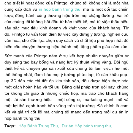
cho triết lý hoạt động của Printgo: chúng tôi không chỉ là một nhà
cung cấp dịch vụ
in hộp bánh trung thu
, mà là một đối tác chiến
lược, đồng hành cùng thương hiệu trên mọi chặng đường. Vai trò
của chúng tôi không bắt đầu từ bản thiết kế, mà từ việc thấu hiểu
sâu sắc mục tiêu kinh doanh và khát vọng của khách hàng. Từ
đó, Printgo tư vấn toàn diện từ việc xây dựng ý tưởng, nghiên cứu
văn hóa, cho đến lựa chọn quy cách và chất liệu phù hợp nhất để
biến câu chuyện thương hiệu thành một tặng phẩm giàu cảm xúc.
Sức mạnh của Printgo nằm ở sự kết hợp nhuần nhuyễn giữa tư
duy sáng tạo bay bổng và năng lực kỹ thuật vững vàng. Đội ngũ
thiết kế và chuyên gia sản xuất của chúng tôi làm việc như một
thể thống nhất, đảm bảo mọi ý tưởng phức tạp, từ sân khấu pop-
up 3D đến các chi tiết ép kim tinh xảo, đều được hiện thực hóa
một cách hoàn hảo và tối ưu. Bằng giải pháp trọn gói này, chúng
tôi không chỉ giao đi những chiếc hộp, mà trao cho khách hàng
một tài sản thương hiệu – một công cụ marketing mạnh mẽ và
một lợi thế cạnh tranh bền vững trên thị trường. Đó chính là cam
kết và giá trị cốt lõi mà chúng tôi mang đến trong mỗi dự án in
hộp bánh trung thu.
Tags:
Hộp Bánh Trung Thu
,
Dự án Hộp bánh trung thu
,