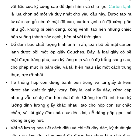
vật liệu cực kỳ cứng cáp để định hình và chịu lực.
Carton lạnh
là lựa chọn số một và duy nhất cho yêu cầu này. Được tạo ra
từ các sợi gỗ nén ở mật độ cao, carton lạnh có độ cứng gần
như gỗ, không bị biến dạng, cong vênh, tạo nên những chiếc
hộp vuông thành sắc cạnh, bền bỉ với thời gian.
Để đảm bảo chất lượng hình ảnh in ấn, toàn bộ bề mặt carton
lạnh được bồi một lớp giấy Couches. Đây là loại giấy có bề
mặt được tráng phủ, cực kỳ láng mịn và có độ trắng sáng cao,
cho phép mực in bám đều và tái hiện màu sắc một cách trung
thực, rực rỡ nhất.
Hệ thống hộp con đựng bánh bên trong và túi giấy đi kèm
được sản xuất từ giấy Ivory. Đây là loại giấy dày, cứng cáp
nhưng vẫn có độ đàn hồi nhất định. Chúng tôi đã tính toán kỹ
lưỡng định lượng giấy khác nhau: tạo cho hộp con sự chắc
chắn, và túi giấy đảm bảo sự dẻo dai, dễ dàng gấp gọn mà
không bị gãy nứt.
Với số lượng họa tiết cách điệu và chi tiết dày đặc, kỹ thuật gia
công ép kim (foil stamping) đã được lựa chọn làm chủ đạo.