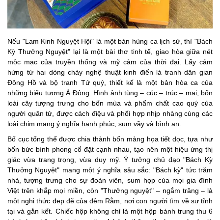
Nếu "Lam Kinh Nguyệt Hội" là một bản hùng ca lịch sử, thì "Bách
Kỳ Thưởng Nguyệt" lại là một bài thơ tinh tế, giao hòa giữa nét
mộc mạc của truyền thống và mỹ cảm của thời đại. Lấy cảm
hứng từ hai dòng chảy nghệ thuật kinh điển là tranh dân gian
Đông Hồ và bộ tranh Tứ quý, thiết kế là một bản hòa ca của
những biểu tượng Á Đông. Hình ảnh tùng – cúc – trúc – mai, bốn
loài cây tượng trưng cho bốn mùa và phẩm chất cao quý của
người quân tử, được cách điệu và phối hợp nhịp nhàng cùng các
loài chim mang ý nghĩa hạnh phúc, sum vầy và bình an.
Bố cục tổng thể được chia thành bốn mảng họa tiết dọc, tựa như
bốn bức bình phong cổ đặt cạnh nhau, tạo nên một hiệu ứng thị
giác vừa trang trọng, vừa duy mỹ. Ý tưởng chủ đạo "Bách Kỳ
Thưởng Nguyệt" mang một ý nghĩa sâu sắc: "Bách kỳ" tức trăm
nhà, tượng trưng cho sự đoàn viên, sum họp của mọi gia đình
Việt trên khắp mọi miền, còn "Thưởng nguyệt" – ngắm trăng – là
một nghi thức đẹp đẽ của đêm Rằm, nơi con người tìm về sự tĩnh
tại và gắn kết. Chiếc hộp không chỉ là một hộp bánh trung thu 6