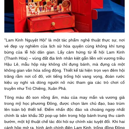
"Lam Kinh Nguyệt Hội" là một tác phẩm nghệ thuật thực sự, nơi
vẻ đẹp uy nghiêm của lịch sử hòa quyện cùng không khí tưng
bừng của lễ hội dân gian. Lấy cảm hứng từ lễ hội Lam Kinh
(Thanh Hóa) – vùng đất địa linh nhân kiệt gắn liền với vương triều
Hậu Lê, mẫu hộp này không chỉ đựng bánh, mà đựng cả một
không gian văn hóa sống động. Thiết kế tái hiện trọn vẹn đêm hội
trăng rằm nơi cố đô, với tiếng trống hội vang vọng, đoàn rước
kiệu uy nghi và dòng người nô nức tham gia các trò chơi cổ
truyền như Trò Chiêng, Xuân Phả.
Tông màu đỏ son nồng ấm, màu của may mắn và vương giả
trong mỹ học phương Đông, được chọn làm chủ đạo, bao trùm
lên toàn bộ thiết kế. Điểm nhấn độc đáo và choáng ngợp nhất
chính là sân khấu 3D pop-up bên trong hộp bánh trung thu cánh
bướm, một kỹ thuật chế tác đòi hỏi sự chính xác tuyệt đối. Khi hai
cánh hộp mở ra, hình ảnh chính điện Lam Kinh, trống đồng Đông