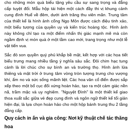
cho những món quà biếu tặng yêu cầu sự sang trọng và đẳng
cấp tuyệt đối. Mẫu hộp tái hiện một cách đầy thi vị khung cảnh
cung đình Huế về đêm, dưới ánh trăng thu viên mãn. Trung tâm
của thiết kế là hình ảnh cổng Ngọ Môn được cách điệu tinh xảo,
một biểu tượng của quyền uy và kiến trúc hoàng tộc. Hình ảnh
này không chỉ tạo ra một điểm nhấn thị giác mạnh mẽ mà còn
ngầm định vị món quà ở một tầm cao mới, trang trọng như một lễ
vật tiến vua.
Sắc đỏ son quyền quý phủ khắp bề mặt, kết hợp với các họa tiết
biểu trưng mang nhiều tầng ý nghĩa sâu sắc. Đôi chim hạc tung
cánh là lời chúc cho sự bình an và trường thọ. Hình ảnh lửa
thiêng và mặt trời ở trung tâm vòng tròn tượng trưng cho vượng
khí, ấm no và sức sống mãnh liệt. Các hoa văn cổ điển được sắp
xếp theo một bố cục đối xứng hoàn hảo, tạo ra một cảm giác nền
nã, trầm mặc và uy nghiêm. "Nguyệt Đình" là một thiết kế giao
thoa xuất sắc giữa vẻ đẹp cung đình và ngôn ngữ thiết kế tối giản
hiện đại, là lựa chọn hoàn hảo cho một hộp bánh trung thu 2 tầng
đẳng cấp.
Quy cách in ấn và gia công: Nơi kỹ thuật chế tác thăng
hoa