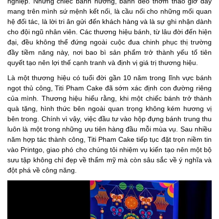
nghiệp. Những chiếc bánh nướng, bánh dẻo thơm thảo giờ đây
mang trên mình sứ mệnh kết nối, là cầu nối cho những mối quan
hệ đối tác, là lời tri ân gửi đến khách hàng và là sự ghi nhận dành
cho đội ngũ nhân viên. Các thương hiệu bánh, từ lâu đời đến hiện
đại, đều không thể đứng ngoài cuộc đua chinh phục thị trường
đầy tiềm năng này, nơi bao bì sản phẩm trở thành yếu tố tiên
quyết tạo nên lợi thế cạnh tranh và định vị giá trị thương hiệu.
Là một thương hiệu có tuổi đời gần 10 năm trong lĩnh vực bánh
ngọt thủ công, Titi Pham Cake đã sớm xác định con đường riêng
của mình. Thương hiệu hiểu rằng, khi một chiếc bánh trở thành
quà tặng, hình thức bên ngoài quan trọng không kém hương vị
bên trong. Chính vì vậy, việc đầu tư vào hộp đựng bánh trung thu
luôn là một trong những ưu tiên hàng đầu mỗi mùa vụ. Sau nhiều
năm hợp tác thành công, Titi Pham Cake tiếp tục đặt trọn niềm tin
vào Printgo, giao phó cho chúng tôi nhiệm vụ kiến tạo nên một bộ
sưu tập không chỉ đẹp về thẩm mỹ mà còn sâu sắc về ý nghĩa và
đột phá về công năng.