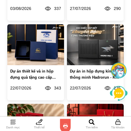
Hotel Danang French
Bakery – Trọn mùa trăng
03/08/2026
337
27/07/2026
290
Village Bana Hills
trên đất nước Chùa Tháp
Dự án thiết kế và in hộp
Dự án in hộp đựng kính
đựng quà tặng cao cấp
thông minh Hadrorun - Khi
Cảng Hải Phòng
chiếc hộp biết "chuyển
22/07/2026
343
22/07/2026
235
động" cùng thương hiệu
Danh mục
Thiết kế
Tìm kiếm
Tài khoản