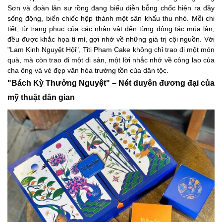
Sơn và đoàn lân sư rồng đang biểu diễn bỗng chốc hiện ra đầy
sống động, biến chiếc hộp thành một sân khấu thu nhỏ. Mỗi chi
tiết, từ trang phục của các nhân vật đến từng động tác múa lân,
đều được khắc họa tỉ mỉ, gợi nhớ về những giá trị cội nguồn. Với
"Lam Kinh Nguyệt Hội", Titi Pham Cake không chỉ trao đi một món
quà, mà còn trao đi một di sản, một lời nhắc nhớ về công lao của
cha ông và vẻ đẹp văn hóa trường tồn của dân tộc.
"Bách Kỳ Thưởng Nguyệt" – Nét duyên đương đại của
mỹ thuật dân gian