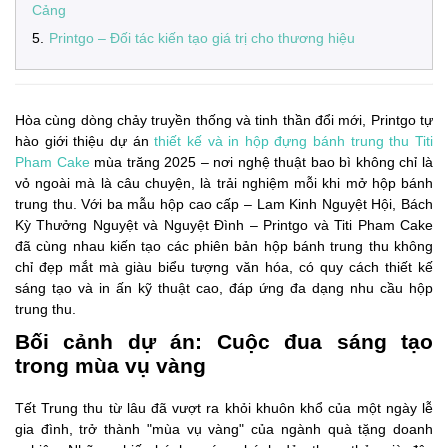
Cảng
5
.
Printgo – Đối tác kiến tạo giá trị cho thương hiệu
Hòa cùng dòng chảy truyền thống và tinh thần đổi mới, Printgo tự
hào giới thiệu dự án
thiết kế và in hộp đựng bánh trung thu Titi
Pham Cake
mùa trăng 2025 – nơi nghệ thuật bao bì không chỉ là
vỏ ngoài mà là câu chuyện, là trải nghiệm mỗi khi mở hộp bánh
trung thu. Với ba mẫu hộp cao cấp – Lam Kinh Nguyệt Hội, Bách
Kỳ Thưởng Nguyệt và Nguyệt Đình – Printgo và Titi Pham Cake
đã cùng nhau kiến tạo các phiên bản hộp bánh trung thu không
chỉ đẹp mắt mà giàu biểu tượng văn hóa, có quy cách thiết kế
sáng tạo và in ấn kỹ thuật cao, đáp ứng đa dạng nhu cầu hộp
trung thu.
Bối cảnh dự án: Cuộc đua sáng tạo
trong mùa vụ vàng
Tết Trung thu từ lâu đã vượt ra khỏi khuôn khổ của một ngày lễ
gia đình, trở thành "mùa vụ vàng" của ngành quà tặng doanh