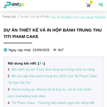
0
Trang chủ
Tin tức
Dự án nổi bật
/
/
/
Dự Án Nổi Bật | Các Case Study Thiết Kế, I
DỰ ÁN THIẾT KẾ VÀ IN HỘP BÁNH TRUNG THU
TITI PHAM CAKE
Ngày cập nhật:
15/09/2025
947
Nội dung bài viết: [
Ẩn
]
1
.
Bối cảnh dự án: Cuộc đua sáng tạo trong mùa vụ vàng
2
.
Bộ sưu tập hộp bánh trung thu 2025 của Titi Pham Cake
"Di Sản Hội Tụ"
3
.
Giá trị mang lại: Không chỉ là bao bì, mà là một chiến
lược marketing toàn diện
4
.
Titi Pham Cake - Thương hiệu bánh ngọt nức tiếng đất