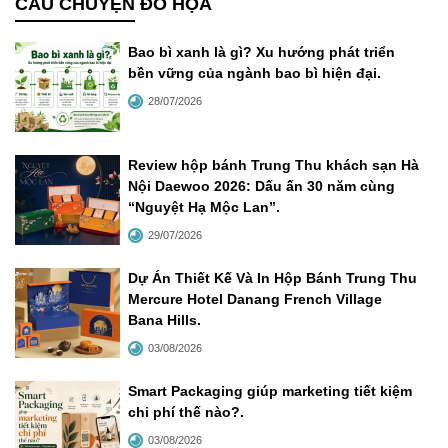
CÂU CHUYỆN ĐỒ HỌA
Bao bì xanh là gì? Xu hướng phát triển
bền vững của ngành bao bì hiện đại
.
28/07/2026
Review hộp bánh Trung Thu khách sạn Hà
Nội Daewoo 2026: Dấu ấn 30 năm cùng
“Nguyệt Hạ Mộc Lan”
.
29/07/2026
Dự Án Thiết Kế Và In Hộp Bánh Trung Thu
Mercure Hotel Danang French Village
Bana Hills
.
03/08/2026
Smart Packaging giúp marketing tiết kiệm
chi phí thế nào?
.
03/08/2026