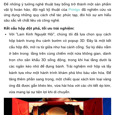
Để những ý tưởng nghệ thuật bay bổng trở thành một sản phẩm
vật lý hoàn hảo, đội ngũ kỹ thuật của
Printgo
đã nghiên cứu và
ứng dụng những quy cách chế tác phức tạp, đòi hỏi sự am hiểu
sâu sắc về chất liệu và công nghệ.
Kết cấu hộp đột phá, tối ưu trải nghiệm:
Với "Lam Kinh Nguyệt Hội", chúng tôi đã lựa chọn quy cách
hộp bánh trung thu cánh bướm có popup 3D. Đây là một kết
cấu hộp đôi, mở ra từ giữa như hai cánh cổng. Sự kỳ diệu nằm
ở bên trong: tầng trên cùng chiếm một nửa không gian, dành
trọn cho sân khấu 3D sống động, trong khi hai tầng dưới là
các ngăn kéo nhỏ để đựng bánh. Trải nghiệm mở hộp và lấy
bánh tựa như một hành trình khám phá kho báu văn hóa. Để
tăng thêm phần sang trọng, một chiếc quai xách kim loại vàng
óng đã được gắn khéo léo, vừa hài hòa với các chi tiết ép kim,
vừa mang lại sự tiện lợi khi di chuyển.