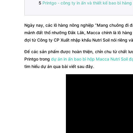
Printgo - công ty in ấn và thiết kế bao bì hàn
Ngày nay, các lô hàng nông nghiệp “Mang chuông đi đá
mảnh đất thổ nhưỡng Đắk Lắk, Macca chính là lô hàng
đợi từ Công ty CP Xuất nhập khẩu Nutri Soil nói riêng v
Để các sản phẩm được hoàn thiện, chỉn chu từ chất lư
Printgo trong
dự án in ấn bao bì hộp Macca Nutri Soil đ
tìm hiểu dự án qua bài viết sau đây.