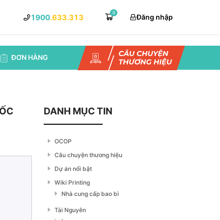
0
1900
.633.313
Đăng nhập
ĐƠN HÀNG
UỐC
DANH MỤC TIN
OCOP
Câu chuyện thương hiệu
Dự án nổi bật
Wiki Printing
Nhà cung cấp bao bì
Tài Nguyên