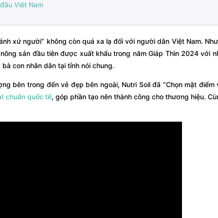
g đầu Việt Nam
nh xứ người” không còn quá xa lạ đối với người dân Việt Nam. Như
 nông sản đầu tiên được xuất khẩu trong năm Giáp Thìn 2024 với 
à bà con nhân dân tại tỉnh nói chung.
ợng bên trong đến vẻ đẹp bên ngoài, Nutri Soil đã “Chọn mặt điểm
ạt chuẩn quốc tế
, góp phần tạo nên thành công cho thương hiệu. Cù