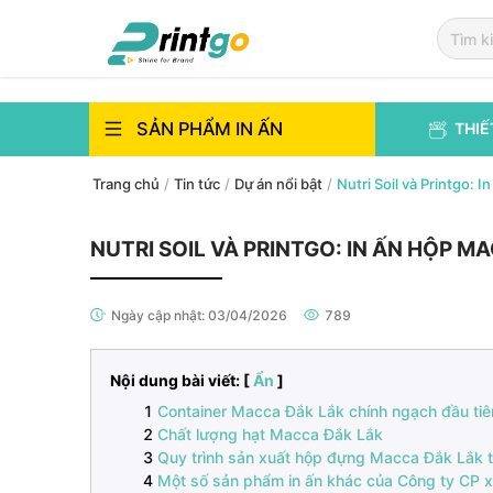
`
`
SẢN PHẨM IN ẤN
THIẾ
Trang chủ
/
Tin tức
/
Dự án nổi bật
/
Nutri Soil và Printgo:
NUTRI SOIL VÀ PRINTGO: IN ẤN HỘP 
Ngày cập nhật:
03/04/2026
789
Nội dung bài viết: [
Ẩn
]
Container Macca Đắk Lắk chính ngạch đầu tiê
Chất lượng hạt Macca Đắk Lắk
Quy trình sản xuất hộp đựng Macca Đắk Lắk th
Một số sản phẩm in ấn khác của Công ty CP xu