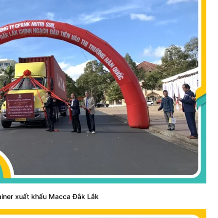
ainer xuất khẩu Macca
Đắk Lắk