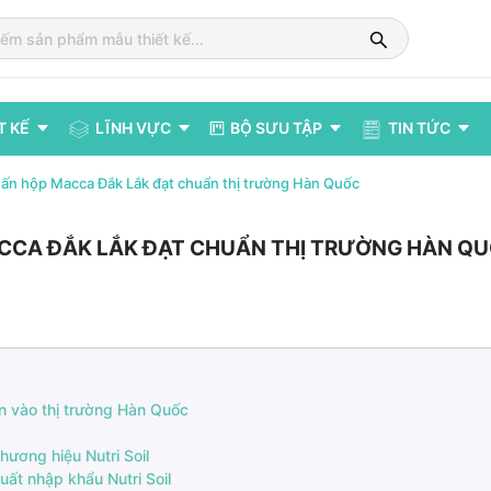
T KẾ
LĨNH VỰC
BỘ SƯU TẬP
TIN TỨC
 In ấn hộp Macca Đắk Lắk đạt chuẩn thị trường Hàn Quốc
MACCA ĐẮK LẮK ĐẠT CHUẨN THỊ TRƯỜNG HÀN Q
n vào thị trường Hàn Quốc
ương hiệu Nutri Soil
ất nhập khẩu Nutri Soil