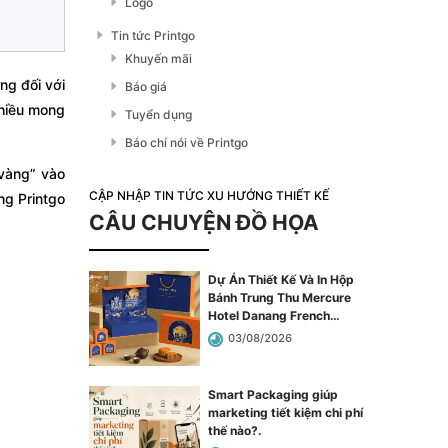
Logo
Tin tức Printgo
Khuyến mãi
ng đối với
Báo giá
nhiều mong
Tuyển dụng
Báo chí nói về Printgo
 vàng” vào
CẬP NHẬP TIN TỨC XU HƯỚNG THIẾT KẾ
ng Printgo
CÂU CHUYỆN ĐỒ HỌA
Dự Án Thiết Kế Và In Hộp
Bánh Trung Thu Mercure
Hotel Danang French
Village Bana Hills
.
03/08/2026
Smart Packaging giúp
marketing tiết kiệm chi phí
thế nào?
.