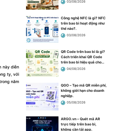
03/08/2026
Công nghệ NFC là gì? NFC
trên bao bì hoạt động như
thế nào?
.
03/08/2026
QR Code trên bao bì là gì?
Cách triển khai QR Code
trên bao bì hiệu quả cho
n này diễn
doanh nghiệp
.
04/08/2026
ng ty, với
 trong năm
QGO – Tạo mã QR miễn phí,
không giới hạn cho doanh
nghiệp
.
05/08/2026
ARGO.vn – Quét mã AR
trực tiếp trên bao bì,
không cần tải app
.