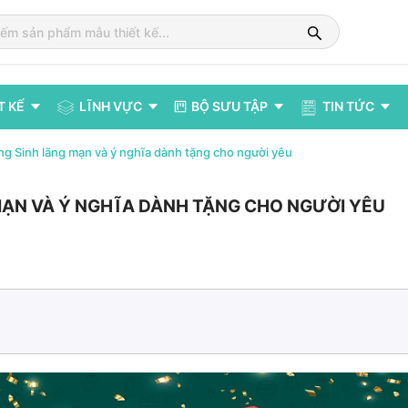
T KẾ
LĨNH VỰC
BỘ SƯU TẬP
TIN TỨC
ng Sinh lãng mạn và ý nghĩa dành tặng cho người yêu
 MẠN VÀ Ý NGHĨA DÀNH TẶNG CHO NGƯỜI YÊU