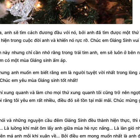
a, anh sẽ tìm cách đương đầu với nó, bởi anh đã tìm được một th
hiện trong cuộc đời anh và khiến nó rực rỡ. Chúc em Giáng Sinh vui 
 này nhưng chỉ cần nhớ rằng trong trái tim anh, em sẽ luôn ở bên 
 em có một mùa Giáng sinh ấm áp.
hưng anh muốn em biết rằng em là người tuyệt vời nhất trong lòng 
.Chúc em yêu mùa Giáng sinh tốt nhất!
hí xung quanh và làm cho mọi thứ xung quanh tôi cũng trở nên ngọt
 rằng tôi yêu em rất nhiều, điều đó sẽ tồn tại mãi mãi. Chúc mừng 
 nói và những nguyện cầu đêm Giáng Sinh đều thành hiện thực, thì
 Là luồng khí mát ôm lấy anh giữa mùa hè rực nắng… Là làn gió n
lên má anh mỗi khi xuân về… Bởi điều em mong muốn nhất là anh 