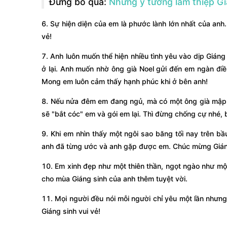
Đừng bỏ qua:
Những ý tưởng làm thiệp Gi
6. Sự hiện diện của em là phước lành lớn nhất của anh
vẻ!
7. Anh luôn muốn thể hiện nhiều tình yêu vào dịp Giáng
ở lại. Anh muốn nhờ ông già Noel gửi đến em ngàn điề
Mong em luôn cảm thấy hạnh phúc khi ở bên anh!
8. Nếu nửa đêm em đang ngủ, mà có một ông già mập 
sẽ "bắt cóc" em và gói em lại. Thì đừng chống cự nhé, 
9. Khi em nhìn thấy một ngôi sao băng tối nay trên bầu
anh đã từng ước và anh gặp được em. Chúc mừng Gián
10. Em xinh đẹp như một thiên thần, ngọt ngào như mộ
cho mùa Giáng sinh của anh thêm tuyệt vời.
11. Mọi người đều nói mỗi người chỉ yêu một lần nhưng 
Giáng sinh vui vẻ!