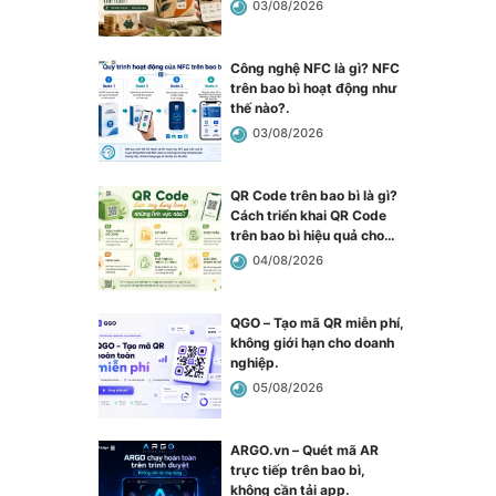
03/08/2026
Công nghệ NFC là gì? NFC
trên bao bì hoạt động như
thế nào?
.
03/08/2026
QR Code trên bao bì là gì?
Cách triển khai QR Code
trên bao bì hiệu quả cho
doanh nghiệp
.
04/08/2026
QGO – Tạo mã QR miễn phí,
không giới hạn cho doanh
nghiệp
.
05/08/2026
ARGO.vn – Quét mã AR
trực tiếp trên bao bì,
không cần tải app
.