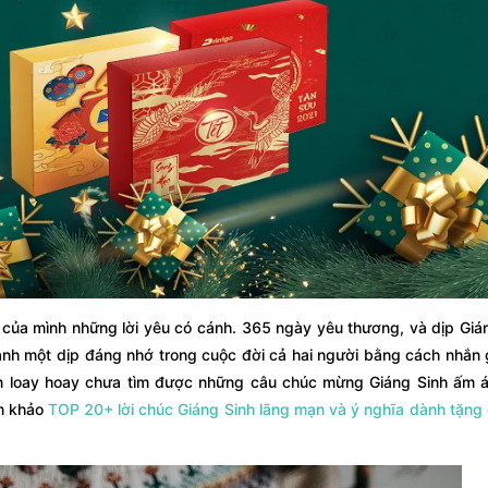
 của mình những lời yêu có cánh. 365 ngày yêu thương, và dịp Giá
ành một dịp đáng nhớ trong cuộc đời cả hai người bằng cách nhắn
ẫn loay hoay chưa tìm được những câu chúc mừng Giáng Sinh ấm á
am khảo
TOP 20+ lời chúc Giáng Sinh lãng mạn và ý nghĩa dành tặng