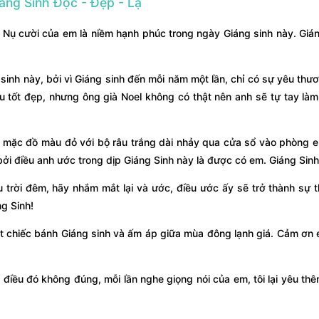
áng Sinh Độc - Đẹp - Lạ
. Nụ cười của em là niềm hạnh phúc trong ngày Giáng sinh này. Gián
 sinh này, bởi vì Giáng sinh đến mỗi năm một lần, chỉ có sự yêu thư
u tốt đẹp, nhưng ông già Noel không có thật nên anh sẽ tự tay làm
mặc đồ màu đỏ với bộ râu trắng dài nhảy qua cửa sổ vào phòng e
bởi điều anh ước trong dịp Giáng Sinh này là được có em. Giáng Sinh
 trời đêm, hãy nhắm mắt lại và ước, điều ước ấy sẽ trở thành sự th
g Sinh!
t chiếc bánh Giáng sinh và ấm áp giữa mùa đông lạnh giá. Cảm ơn
điều đó không đúng, mỗi lần nghe giọng nói của em, tôi lại yêu thê