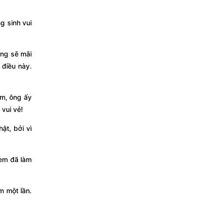
g sinh vui
ơng sẽ mãi
 điều này.
m, ông ấy
 vui vẻ!
ật, bởi vì
 em đã làm
m một lần.