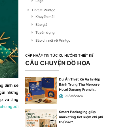
Logo
Tin tức Printgo
Khuyến mãi
Báo giá
Tuyển dụng
Báo chí nói về Printgo
CẬP NHẬP TIN TỨC XU HƯỚNG THIẾT KẾ
CÂU CHUYỆN ĐỒ HỌA
Dự Án Thiết Kế Và In Hộp
Bánh Trung Thu Mercure
ng Sinh sẽ
Hotel Danang French
 gửi những
Village Bana Hills
.
03/08/2026
p và lãng
 cho người
Smart Packaging giúp
marketing tiết kiệm chi phí
thế nào?
.