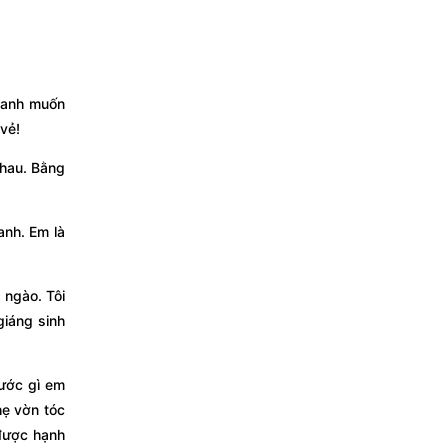
ứ anh muốn
vẻ!
nhau. Bằng
anh. Em là
 ngào. Tôi
giáng sinh
 ước gì em
hẹ vờn tóc
được hạnh