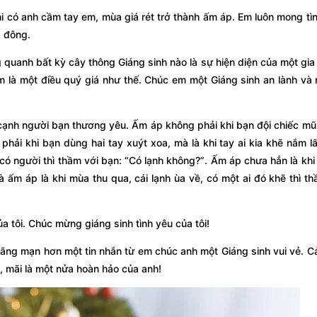
hi có anh cầm tay em, mùa giá rét trở thành ấm áp. Em luôn mong tì
a đông.
 quanh bất kỳ cây thông Giáng sinh nào là sự hiện diện của một gia
m là một điều quý giá như thế. Chúc em một Giáng sinh an lành và 
cạnh người bạn thương yêu. Ấm áp không phải khi bạn đội chiếc mũ 
hải khi bạn dùng hai tay xuýt xoa, mà là khi tay ai kia khẽ nắm l
có người thì thầm với bạn: “Có lạnh không?”. Ấm áp chưa hẳn là khi
Và ấm áp là khi mùa thu qua, cái lạnh ùa về, có một ai đó khẽ thì th
ủa tôi. Chúc mừng giáng sinh tình yêu của tôi!
lãng mạn hơn một tin nhắn từ em chúc anh một Giáng sinh vui vẻ. C
, mãi là một nửa hoàn hảo của anh!