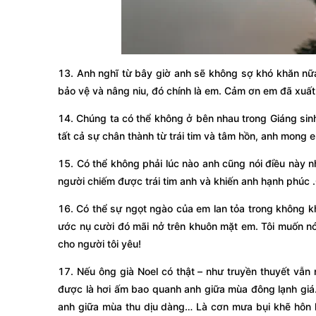
13. Anh nghĩ từ bây giờ anh sẽ không sợ khó khăn nữ
bảo vệ và nâng niu, đó chính là em. Cảm ơn em đã xuất 
14. Chúng ta có thể không ở bên nhau trong Giáng sinh
tất cả sự chân thành từ trái tim và tâm hồn, anh mong
15. Có thể không phải lúc nào anh cũng nói điều này n
người chiếm được trái tim anh và khiến anh hạnh phúc 
16. Có thể sự ngọt ngào của em lan tỏa trong không k
ước nụ cười đó mãi nở trên khuôn mặt em. Tôi muốn nói
cho người tôi yêu!
17. Nếu ông già Noel có thật – như truyền thuyết vẫn
được là hơi ấm bao quanh anh giữa mùa đông lạnh giá…
anh giữa mùa thu dịu dàng… Là cơn mưa bụi khẽ hôn 