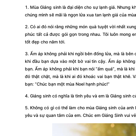
1. Mùa Giáng sinh là đại diện cho sự lạnh giá. Nhưng k
chúng mình sẽ mãi là ngọn lửa xua tan lạnh giá của mù
2. Có ai đó nói rằng những món quà tuyệt vời nhất xung
phúc tất cả được gói gọn trong nhau. Tôi luôn mong e
tốt đẹp cho năm tới.
3. Ấm áp không phải khi ngồi bên đống lửa, mà là bên 
khi đầu bạn dựa vào một bờ vai tin cậy. Ấm áp không p
bạn. Ấm áp không phải khi bạn nói “ấm quá”, mà là khi 
đó thật chặt, mà là khi ai đó khoác vai bạn thật khẽ. 
bạn: “Chúc bạn một mùa Noel hạnh phúc!”
4. Giáng sinh có nghĩa là tình yêu và em là Giáng sinh c
5. Không có gì có thể làm cho mùa Giáng sinh của anh 
yêu và sự quan tâm của em. Chúc em Giáng Sinh vui vẻ