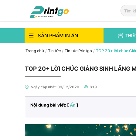
`
`
SẢN PHẨM IN ẤN
THIẾ
Trang chủ
/
Tin tức
/
Tin tức Printgo
/
TOP 20+ lời chúc Giá
TOP 20+ LỜI CHÚC GIÁNG SINH LÃNG
Ngày cập nhật:
09/12/2020
819
Nội dung bài viết: [
Ẩn
]