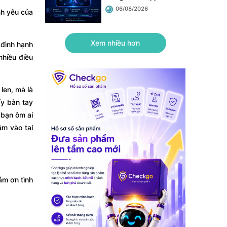
06/08/2026
nh yêu của
Xem nhiều hơn
 đình hạnh
nhiều điều
len, mà là
ấy bàn tay
 bạn ôm ai
ầm vào tai
ảm ơn tình