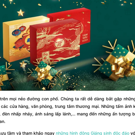
 trên mọi nẻo đường con phố. Chúng ta rất dễ dàng bắt gặp nhữn
i các cửa hàng, văn phòng, trung tâm thương mại. Những tấm ảnh 
i, đèn nhấp nháy, ánh sáng lấp lánh,… mang đến những ấn tượng 
an.
 sưu tầm và tham khảo ngay
những hình động Giáng sinh độc đáo
vớ