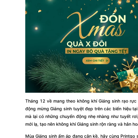
Tháng 12 về mang theo không khí Giáng sinh rạo rực
động mừng Giáng sinh tuyệt đẹp trên các biển hiệu tạ
mà lại có những chuyển động nhẹ nhàng như tuyết rơ
mới lạ, tạo nên không khí Giáng sinh rộn ràng và hân ho
Mùa Giáng sinh ấm áp đang cận kề, hãy cùng Printgo