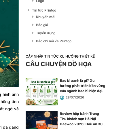
Logo
Tin tức Printgo
Khuyến mãi
Báo giá
Tuyển dụng
Báo chí nói về Printgo
CẬP NHẬP TIN TỨC XU HƯỚNG THIẾT KẾ
CÂU CHUYỆN ĐỒ HỌA
Bao bì xanh là gì? Xu
hướng phát triển bền vững
của ngành bao bì hiện đại
.
g hình ảnh
28/07/2026
không tĩnh
bất ngờ và
Review hộp bánh Trung
Thu khách sạn Hà Nội
Daewoo 2026: Dấu ấn 30
i đa dạng