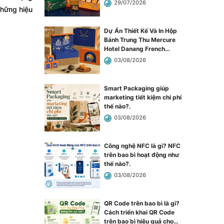
năm cùng “Nguyệt Hạ Mộc
29/07/2026
những hiệu
Lan”
.
Dự Án Thiết Kế Và In Hộp
Bánh Trung Thu Mercure
Hotel Danang French
Village Bana Hills
.
03/08/2026
Smart Packaging giúp
marketing tiết kiệm chi phí
thế nào?
.
03/08/2026
Công nghệ NFC là gì? NFC
trên bao bì hoạt động như
thế nào?
.
03/08/2026
QR Code trên bao bì là gì?
Cách triển khai QR Code
trên bao bì hiệu quả cho