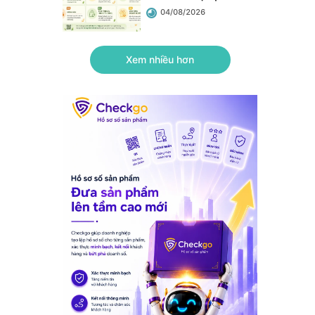
doanh nghiệp
.
04/08/2026
Xem nhiều hơn