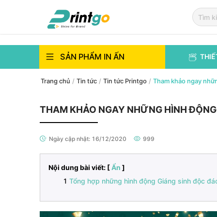
`
`
SẢN PHẨM IN ẤN
THIẾ
Trang chủ
/
Tin tức
/
Tin tức Printgo
/
Tham khảo ngay những
THAM KHẢO NGAY NHỮNG HÌNH ĐỘNG G
Ngày cập nhật:
16/12/2020
999
Nội dung bài viết: [
Ẩn
]
Tổng hợp những hình động Giáng sinh độc đáo