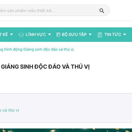
T KẾ
LĨNH VỰC
BỘ SƯU TẬP
TIN TỨC
 hình động Giáng sinh độc đáo và thú vị
IÁNG SINH ĐỘC ĐÁO VÀ THÚ VỊ
 và thú vị