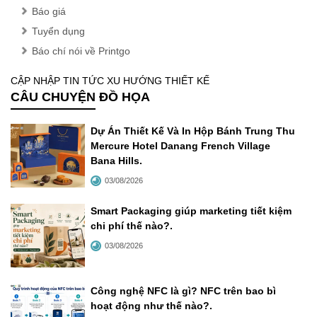
Báo giá
Tuyển dụng
Báo chí nói về Printgo
CẬP NHẬP TIN TỨC XU HƯỚNG THIẾT KẾ
CÂU CHUYỆN ĐỒ HỌA
Dự Án Thiết Kế Và In Hộp Bánh Trung Thu
Mercure Hotel Danang French Village
Bana Hills
.
03/08/2026
Smart Packaging giúp marketing tiết kiệm
chi phí thế nào?
.
03/08/2026
Công nghệ NFC là gì? NFC trên bao bì
hoạt động như thế nào?
.