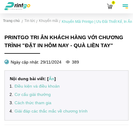
0
Trang chủ
Tin tức
Khuyến mãi
/
/
/
Khuyến Mãi Printgo | Ưu Đãi Thiết Kế, In Ấ
PRINTGO TRI ÂN KHÁCH HÀNG VỚI CHƯƠNG
TRÌNH "ĐẶT IN HÔM NAY - QUÀ LIỀN TAY"
Ngày cập nhật:
29/11/2024
389
Nội dung bài viết: [
Ẩn
]
1
.
Điều kiện và điều khoản
2
.
Cơ cấu giải thưởng
3
.
Cách thức tham gia
4
.
Giải đáp các thắc mắc về chương trình