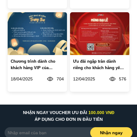
Chương trình dành cho
Ưu đãi ngập tràn dành
khách hàng VIP của
riêng cho khách hàng yến,
Printgo khi đặt sản xuất
đông trùng của Printgo -
18/04/2025
704
12/04/2025
576
hộp quà trung thu sớm
Mừng đại lễ 30/4
NHẬN NGAY VOUCHER ƯU ĐÃI
100.000 VNĐ
ÁP DỤNG CHO ĐƠN IN ĐẦU TIÊN
Nhận ngay