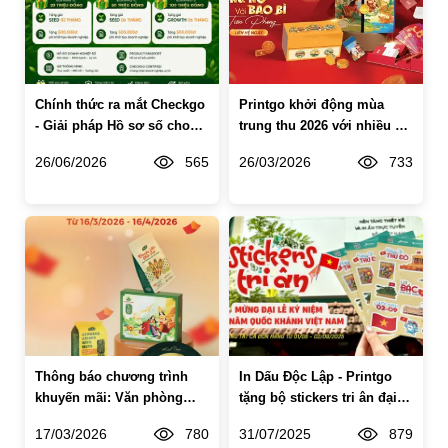
Chính thức ra mắt Checkgo
Printgo khởi động mùa
- Giải pháp Hồ sơ số cho
trung thu 2026 với nhiều ưu
sản phẩm trong hệ sinh
đãi khủng
26/06/2026
565
26/03/2026
733
thái Go Group
Thông báo chương trình
In Dấu Độc Lập - Printgo
khuyến mãi: Văn phòng
tặng bộ stickers tri ân đại lễ
mới - Quà tặng phơi phới
80 Năm Quốc Khánh 02/09
17/03/2026
780
31/07/2025
879