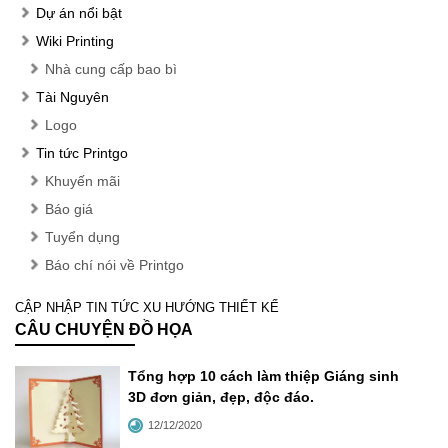
Dự án nổi bật
Wiki Printing
Nhà cung cấp bao bì
Tài Nguyên
Logo
Tin tức Printgo
Khuyến mãi
Báo giá
Tuyển dụng
Báo chí nói về Printgo
CẬP NHẬP TIN TỨC XU HƯỚNG THIẾT KẾ
CÂU CHUYỆN ĐỒ HỌA
Tổng hợp 10 cách làm thiệp Giáng sinh
3D đơn giản, đẹp, độc đáo
.
12/12/2020