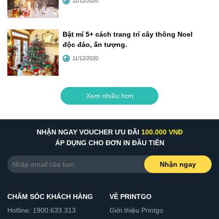
11/12/2020
Bật mí 5+ cách trang trí cây thông Noel
độc đáo, ấn tượng
.
11/12/2020
Xem nhiều hơn
NHẬN NGAY VOUCHER ƯU ĐÃI
100.000 VNĐ
ÁP DỤNG CHO ĐƠN IN ĐẦU TIÊN
Nhận ngay
CHĂM SÓC KHÁCH HÀNG
VỀ PRINTGO
Hotline: 1900.633.313
Giới thiệu Printgo