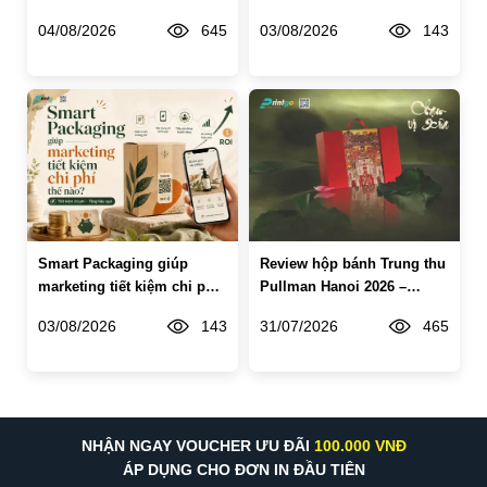
trên bao bì hiệu quả cho
thế nào?
04/08/2026
645
03/08/2026
143
doanh nghiệp
Smart Packaging giúp
Review hộp bánh Trung thu
marketing tiết kiệm chi phí
Pullman Hanoi 2026 –
thế nào?
Chạm Vị Xưa
03/08/2026
143
31/07/2026
465
NHẬN NGAY VOUCHER ƯU ĐÃI
100.000 VNĐ
ÁP DỤNG CHO ĐƠN IN ĐẦU TIÊN