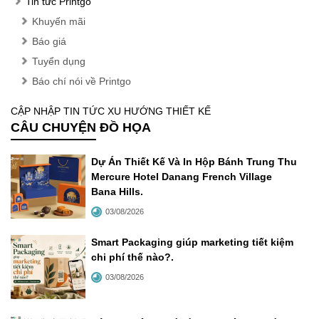
Tin tức Printgo
Khuyến mãi
Báo giá
Tuyển dụng
Báo chí nói về Printgo
CẬP NHẬP TIN TỨC XU HƯỚNG THIẾT KẾ
CÂU CHUYỆN ĐỒ HỌA
Dự Án Thiết Kế Và In Hộp Bánh Trung Thu
Mercure Hotel Danang French Village
Bana Hills
.
03/08/2026
Smart Packaging giúp marketing tiết kiệm
chi phí thế nào?
.
03/08/2026