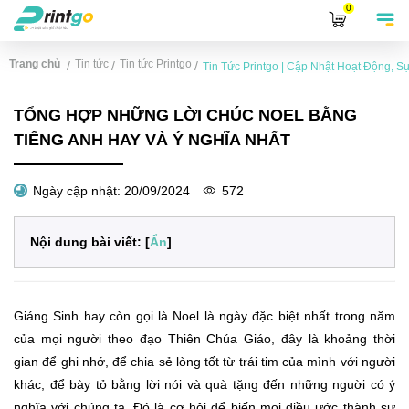
0
Trang chủ
Tin tức
Tin tức Printgo
/
/
/
Tin Tức Printgo | Cập Nhật Hoạt Động, 
TỔNG HỢP NHỮNG LỜI CHÚC NOEL BẰNG
TIẾNG ANH HAY VÀ Ý NGHĨA NHẤT
Ngày cập nhật:
20/09/2024
572
Nội dung bài viết: [
Ẩn
]
Giáng Sinh hay còn gọi là Noel là ngày đặc biệt nhất trong năm
của mọi người theo đạo Thiên Chúa Giáo, đây là khoảng thời
gian để ghi nhớ, để chia sẻ lòng tốt từ trái tim của mình với người
khác, để bày tỏ bằng lời nói và quà tặng đến những nguời có ý
nghĩa với chúng ta. Đó là cơ hội để biến mọi điều ước thành sự