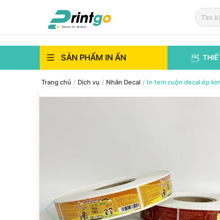
`
`
SẢN PHẨM IN ẤN
THIẾ
Trang chủ
/
Dịch vụ
/
Nhãn Decal
/
In tem cuộn decal ép 