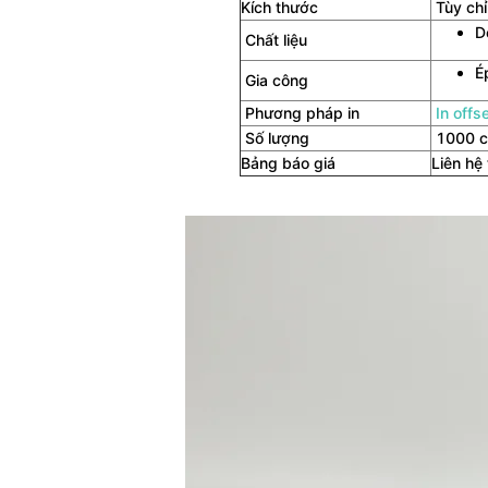
Kích thước
Tùy chỉ
D
Chất liệu
É
Gia công
Phương pháp in
In offs
Số lượng
1000 cá
Bảng báo giá
Liên hệ 