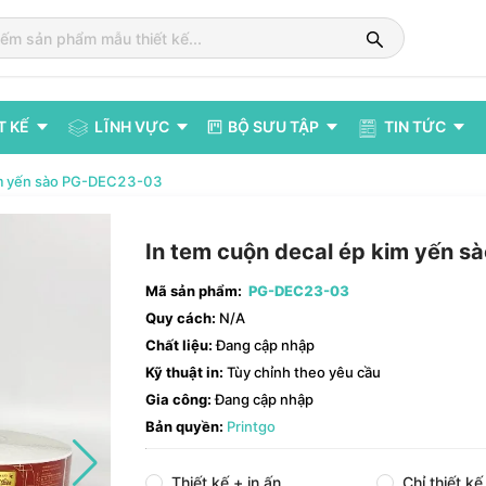
T KẾ
LĨNH VỰC
BỘ SƯU TẬP
TIN TỨC
kim yến sào PG-DEC23-03
In tem cuộn decal ép kim yến s
Mã sản phẩm:
PG-DEC23-03
Quy cách:
N/A
Chất liệu:
Đang cập nhập
Kỹ thuật in:
Tùy chỉnh theo yêu cầu
Gia công:
Đang cập nhập
Bản quyền:
Printgo
Thiết kế + in ấn
Chỉ thiết kế