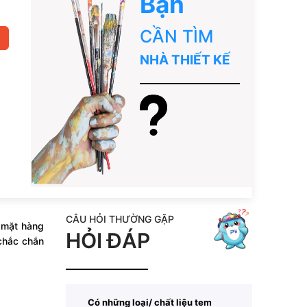
Bạn
CẦN TÌM
NHÀ THIẾT KẾ
CÂU HỎI THƯỜNG GẶP
 mặt hàng
HỎI ĐÁP
 chắc chắn
Có những loại/ chất liệu tem