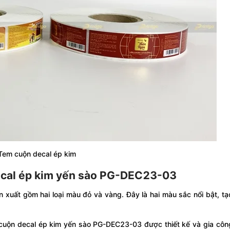
Tem cuộn decal ép kim
ecal ép kim yến sào PG-DEC23-03
 xuất gồm hai loại màu đỏ và vàng. Đây là hai màu sắc nổi bật, t
m cuộn decal ép kim yến sào PG-DEC23-03 được thiết kế và gia cô