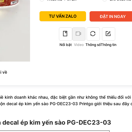
TƯ VẤN ZALO
ĐẶT IN NGAY
Nổi bật
Video
Thông số
Thông tin
i về
 kinh doanh khác nhau, đặc biệt gần như không thể thiếu đối với
uộn decal ép kim yến sào PG-DEC23-03 Printgo giới thiệu sau đây
ộn decal ép kim yến sào PG-DEC23-03