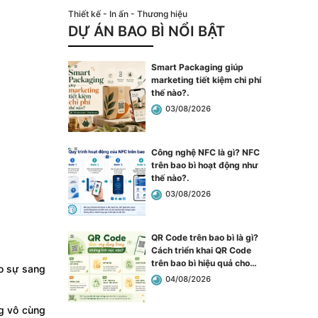
Thiết kế - In ấn - Thương hiệu
DỰ ÁN BAO BÌ NỔI BẬT
Smart Packaging giúp
marketing tiết kiệm chi phí
thế nào?
.
03/08/2026
Công nghệ NFC là gì? NFC
trên bao bì hoạt động như
thế nào?
.
03/08/2026
QR Code trên bao bì là gì?
Cách triển khai QR Code
trên bao bì hiệu quả cho
ạo sự sang
doanh nghiệp
.
04/08/2026
ng vô cùng