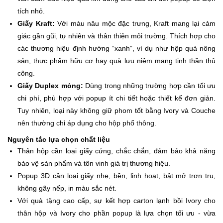
tích nhỏ.
Giấy Kraft:
Với màu nâu mộc đặc trưng, Kraft mang lại cảm
giác gần gũi, tự nhiên và thân thiện môi trường. Thích hợp cho
các thương hiệu định hướng “xanh”, ví dụ như hộp quà nông
sản, thực phẩm hữu cơ hay quà lưu niệm mang tinh thần thủ
công.
Giấy Duplex mỏng:
Dùng trong những trường hợp cần tối ưu
chi phí, phù hợp với popup ít chi tiết hoặc thiết kế đơn giản.
Tuy nhiên, loại này không giữ phom tốt bằng Ivory và Couche
nên thường chỉ áp dụng cho hộp phổ thông.
Nguyên tắc lựa chọn chất liệu
Thân hộp cần loại giấy cứng, chắc chắn, đảm bảo khả năng
bảo vệ sản phẩm và tôn vinh giá trị thương hiệu.
Popup 3D cần loại giấy nhẹ, bền, linh hoạt, bật mở trơn tru,
không gãy nếp, in màu sắc nét.
Với quà tặng cao cấp, sự kết hợp carton lạnh bồi Ivory cho
thân hộp và Ivory cho phần popup là lựa chọn tối ưu - vừa