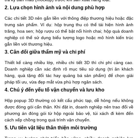
2. Lựa chọn hình ảnh và nội dung phù hợp
Các chi tiết 3D nên gắn liền với thông điệp thương hiệu hoặc đặc
trưng sản phẩm. Ví dụ: hộp trung thu có thể tái hiện hình ảnh
trăng, hoa sen; hộp rượu có thể bật nổi hình chai; hộp quà doanh
nghiệp có thể sử dụng biểu tượng logo hoặc mô hình kiến trúc
gắn liền với thương hiệu.
3. Cân đối giữa thẩm mỹ và chi phí
Thiết kế càng nhiều lớp, nhiều chi tiết 3D thì chi phí càng cao.
Doanh nghiệp cần xác định rõ mục tiêu sử dụng (tri ân khách
hàng, quà tặng đối tác hay quảng bá sản phẩm) để chọn giải
pháp tối ưu, vừa đẹp mắt vừa phù hợp ngân sách.
4. Chú ý đến yếu tố vận chuyển và lưu kho
Hộp popup 3D thường có kết cấu phức tạp, dễ hỏng nếu không
được đóng gói cẩn thận. Khi đặt in, doanh nghiệp nên trao đổi về
phương án đóng gói từ hộp ngoài bảo vệ, túi xách đi kèm đến
cách xếp chồng trong quá trình vận chuyển.
5. Ưu tiên vật liệu thân thiện môi trường