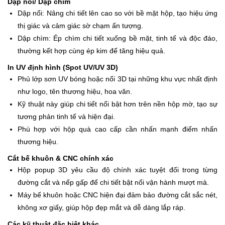
Dập nổi/ Dập chìm
Dập nổi: Nâng chi tiết lên cao so với bề mặt hộp, tạo hiệu ứng
thị giác và cảm giác sờ chạm ấn tượng.
Dập chìm: Ép chìm chi tiết xuống bề mặt, tinh tế và độc đáo,
thường kết hợp cùng ép kim để tăng hiệu quả.
In UV định hình (Spot UV/UV 3D)
Phủ lớp sơn UV bóng hoặc nổi 3D tại những khu vực nhất định
như logo, tên thương hiệu, hoa văn.
Kỹ thuật này giúp chi tiết nổi bật hơn trên nền hộp mờ, tạo sự
tương phản tinh tế và hiện đại.
Phù hợp với hộp quà cao cấp cần nhấn mạnh điểm nhấn
thương hiệu.
Cắt bế khuôn & CNC chính xác
Hộp popup 3D yêu cầu độ chính xác tuyệt đối trong từng
đường cắt và nếp gấp để chi tiết bật nổi vận hành mượt mà.
Máy bế khuôn hoặc CNC hiện đại đảm bảo đường cắt sắc nét,
không xơ giấy, giúp hộp đẹp mắt và dễ dàng lắp ráp.
Các kỹ thuật đặc biệt khác