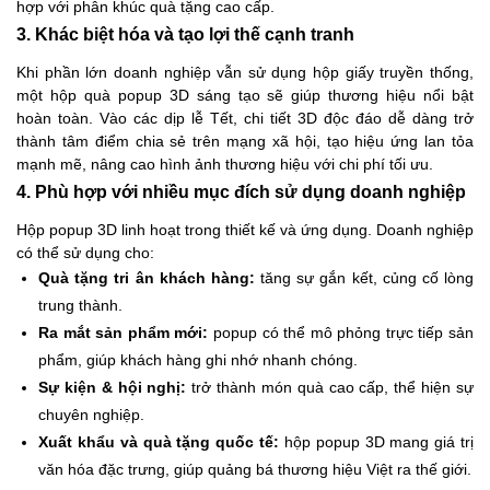
hợp với phân khúc quà tặng cao cấp.
3. Khác biệt hóa và tạo lợi thế cạnh tranh
Khi phần lớn doanh nghiệp vẫn sử dụng hộp giấy truyền thống,
một hộp quà popup 3D sáng tạo sẽ giúp thương hiệu nổi bật
hoàn toàn. Vào các dịp lễ Tết, chi tiết 3D độc đáo dễ dàng trở
thành tâm điểm chia sẻ trên mạng xã hội, tạo hiệu ứng lan tỏa
mạnh mẽ, nâng cao hình ảnh thương hiệu với chi phí tối ưu.
4. Phù hợp với nhiều mục đích sử dụng doanh nghiệp
Hộp popup 3D linh hoạt trong thiết kế và ứng dụng. Doanh nghiệp
có thể sử dụng cho:
Quà tặng tri ân khách hàng:
tăng sự gắn kết, củng cố lòng
trung thành.
Ra mắt sản phẩm mới:
popup có thể mô phỏng trực tiếp sản
phẩm, giúp khách hàng ghi nhớ nhanh chóng.
Sự kiện & hội nghị:
trở thành món quà cao cấp, thể hiện sự
chuyên nghiệp.
Xuất khẩu và quà tặng quốc tế:
hộp popup 3D mang giá trị
văn hóa đặc trưng, giúp quảng bá thương hiệu Việt ra thế giới.