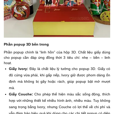
Phần popup 3D bên trong
Phần popup chính là “linh hồn” của hộp 3D. Chất liệu giấy dùng
cho popup cần đáp ứng đồng thời 3 tiêu chí: nhẹ – bền – linh
hoạt.
Giấy Ivory:
Đây là chất liệu lý tưởng cho popup 3D. Giấy có
độ cứng vừa phải, khi gấp nếp, Ivory giữ được phom dáng ổn
định mà không bị gãy hoặc rách, giúp popup bật mở mượt
mà.
Giấy Couche:
Cho phép thể hiện màu sắc sống động, thích
hợp với những thiết kế nhiều hình ảnh, nhiều màu. Tuy không
sang trọng bằng Ivory, nhưng Couche có lợi thế về chi phí và
vẫn đảm bảo hiệu quả khi dùng cho các chi tiết popup có diện