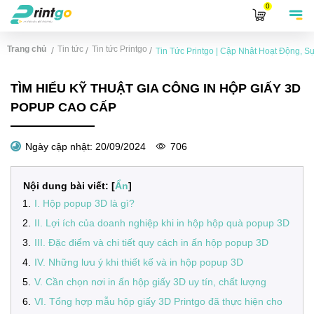
0
Trang chủ
Tin tức
Tin tức Printgo
/
/
/
Tin Tức Printgo | Cập Nhật Hoạt Động, 
TÌM HIỂU KỸ THUẬT GIA CÔNG IN HỘP GIẤY 3D
POPUP CAO CẤP
Ngày cập nhật:
20/09/2024
706
Nội dung bài viết: [
Ẩn
]
1
.
I. Hộp popup 3D là gì?
2
.
II. Lợi ích của doanh nghiệp khi in hộp hộp quà popup 3D
3
.
III. Đặc điểm và chi tiết quy cách in ấn hộp popup 3D
4
.
IV. Những lưu ý khi thiết kế và in hộp popup 3D
5
.
V. Cần chọn nơi in ấn hộp giấy 3D uy tín, chất lượng
6
.
VI. Tổng hợp mẫu hộp giấy 3D Printgo đã thực hiện cho