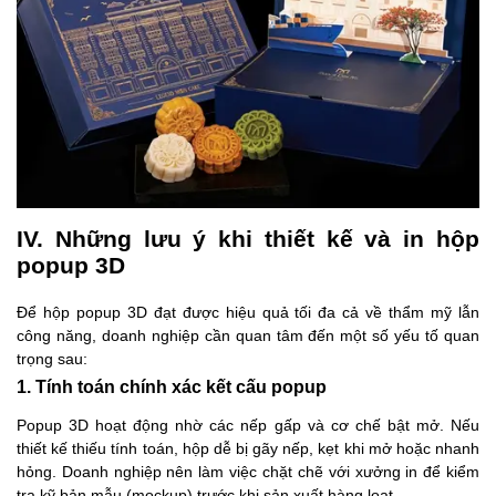
IV. Những lưu ý khi thiết kế và in hộp
popup 3D
Để hộp popup 3D đạt được hiệu quả tối đa cả về thẩm mỹ lẫn
công năng, doanh nghiệp cần quan tâm đến một số yếu tố quan
trọng sau:
1. Tính toán chính xác kết cấu popup
Popup 3D hoạt động nhờ các nếp gấp và cơ chế bật mở. Nếu
thiết kế thiếu tính toán, hộp dễ bị gãy nếp, kẹt khi mở hoặc nhanh
hỏng. Doanh nghiệp nên làm việc chặt chẽ với xưởng in để kiểm
tra kỹ bản mẫu (mockup) trước khi sản xuất hàng loạt.