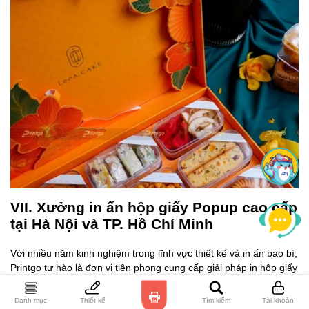
VII. Xưởng in ấn hộp giấy Popup cao cấp
tại Hà Nội và TP. Hồ Chí Minh
Với nhiều năm kinh nghiệm trong lĩnh vực thiết kế và in ấn bao bì,
Printgo tự hào là đơn vị tiên phong cung cấp giải pháp in hộp giấy
3D popup cao cấp, đáp ứng đa dạng nhu cầu thương hiệu, sự
kiện và quà tặng doanh nghiệp.
Danh mục
Thiết kế
Tìm kiếm
Tài khoản