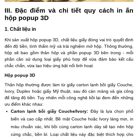
III. Đặc điểm và chi tiết quy cách in ấn
hộp popup 3D
1. Chất liệu in
Khi sản xuất hộp popup 3D, chất liệu giấy đóng vai trò quyết định
đến độ bền, tính thẩm mỹ và trải nghiệm mở hộp. Thông thường,
hộp sẽ bao gồm thân hộp và phần popup 3D bên trong - mỗi
phần cần sử dụng loại giấy phù hợp để vừa đảm bảo kết cấu
chắc chắn, vừa tạo hiệu ứng bật nổi linh hoạt.
Hộp popup 3D
Thân hộp thường được làm từ giấy carton lạnh bồi giấy Couche,
Ivory, Duplex hoặc giấy Mỹ thuật, sau đó cán màng và gia công
để tăng độ bền. Tuy nhiên mỗi công nghệ bồi lại đem đến những
ưu điểm khác nhau:
Carton lạnh bồi giấy Couche/Ivory:
Đây là lựa chọn phổ
biến và cao cấp nhất. Bề mặt Couche hoặc Ivory láng mịn, in
màu chuẩn xác, khi bồi cùng carton lạnh dày sẽ tạo nên hộp
cứng chắc, bền bỉ. Loại chất liệu này đặc biệt thích hợp cho