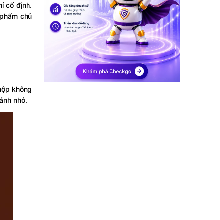
í cố định.
n phẩm chủ
 hộp không
ánh nhỏ.