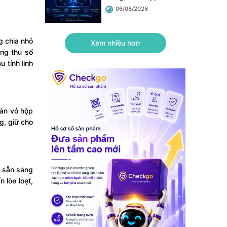
06/08/2026
g chia nhỏ
Xem nhiều hơn
ng thu số
 tính linh
gàn vỏ hộp
g, giữ cho
g sẵn sàng
 lòe loẹt,