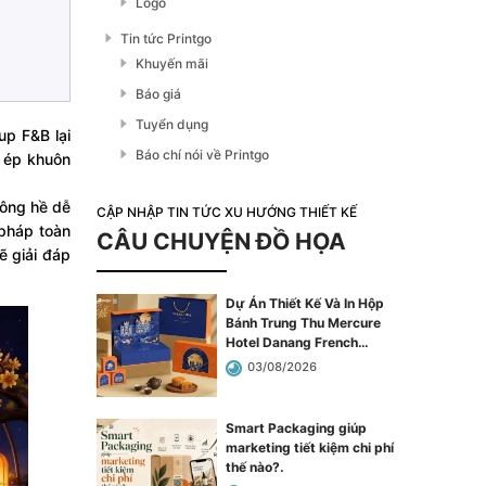
Logo
Tin tức Printgo
Khuyến mãi
Báo giá
Tuyển dụng
up F&B lại
Báo chí nói về Printgo
ị ép khuôn
hông hề dễ
CẬP NHẬP TIN TỨC XU HƯỚNG THIẾT KẾ
 pháp toàn
CÂU CHUYỆN ĐỒ HỌA
ẽ giải đáp
Dự Án Thiết Kế Và In Hộp
Bánh Trung Thu Mercure
Hotel Danang French
Village Bana Hills
.
03/08/2026
Smart Packaging giúp
marketing tiết kiệm chi phí
thế nào?
.