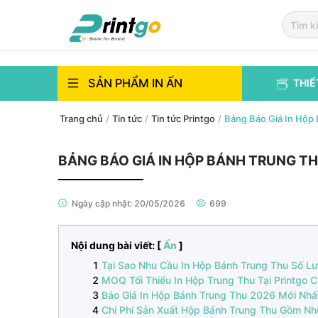
`
`
SẢN PHẨM IN ẤN
THIẾ
Trang chủ
/
Tin tức
/
Tin tức Printgo
/
Bảng Báo Giá In Hộp
BẢNG BÁO GIÁ IN HỘP BÁNH TRUNG T
Ngày cập nhật:
20/05/2026
699
Nội dung bài viết: [
Ẩn
]
Tại Sao Nhu Cầu In Hộp Bánh Trung Thu Số L
MOQ Tối Thiểu In Hộp Trung Thu Tại Printgo 
Báo Giá In Hộp Bánh Trung Thu 2026 Mới Nhất
Chi Phí Sản Xuất Hộp Bánh Trung Thu Gồm Nh