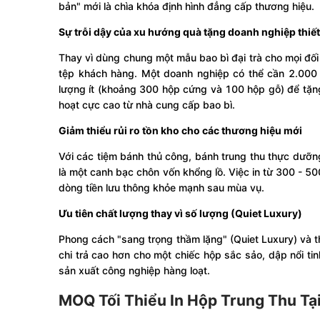
bản" mới là chìa khóa định hình đẳng cấp thương hiệu.
Sự trỗi dậy của xu hướng quà tặng doanh nghiệp thiết
Thay vì dùng chung một mẫu bao bì đại trà cho mọi đối
tệp khách hàng. Một doanh nghiệp có thể cần 2.000 
lượng ít (khoảng 300 hộp cứng và 100 hộp gỗ) để tặng
hoạt cực cao từ nhà cung cấp bao bì.
Giảm thiểu rủi ro tồn kho cho các thương hiệu mới
Với các tiệm bánh thủ công, bánh trung thu thực dưỡng
là một canh bạc chôn vốn khổng lồ. Việc in từ 300 - 50
dòng tiền lưu thông khỏe mạnh sau mùa vụ.
Ưu tiên chất lượng thay vì số lượng (Quiet Luxury)
Phong cách "sang trọng thầm lặng" (Quiet Luxury) và th
chi trả cao hơn cho một chiếc hộp sắc sảo, dập nổi tin
sản xuất công nghiệp hàng loạt.
MOQ Tối Thiểu In Hộp Trung Thu Tạ