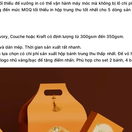
i thiểu để xưởng in có thể vận hành máy móc mà không bị lỗ chi ph
ang đến mức MOQ tối thiểu in hộp trung thu tốt nhất cho 5 dòng sả
Ivory, Couche hoặc Kraft có định lượng từ 300gsm đến 350gsm.
và dán mép. Thời gian sản xuất rất nhanh.
lựa chọn có chi phí sản xuất hộp bánh trung thu thấp nhất. Để vỏ
logo nhũ vàng/bạc để tăng điểm nhấn. Phù hợp cho set 2 bánh, 4 b