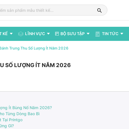
T KẾ
LĨNH VỰC
BỘ SƯU TẬP
TIN TỨC
 Bánh Trung Thu Số Lượng Ít Năm 2026
HU SỐ LƯỢNG ÍT NĂM 2026
ượng Ít Bùng Nổ Năm 2026?
Cho Từng Dòng Bao Bì
 Tại Printgo
ững Gì?