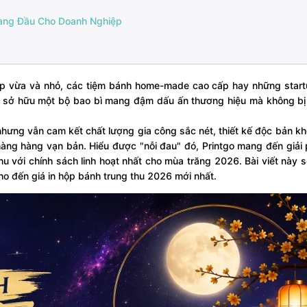
 Hàng Đầu Cho Doanh Nghiệp
ệp vừa và nhỏ, các tiệm bánh home-made cao cấp hay những start
 để sở hữu một bộ bao bì mang đậm dấu ấn thương hiệu mà không b
hưng vẫn cam kết chất lượng gia công sắc nét, thiết kế độc bản k
àng hàng vạn bản. Hiểu được "nỗi đau" đó, Printgo mang đến giải
thu với chính sách linh hoạt nhất cho mùa trăng 2026. Bài viết này s
 cho đến giá in hộp bánh trung thu 2026 mới nhất.