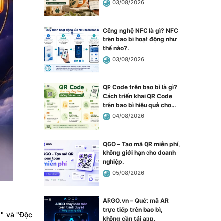
03/08/2026
Công nghệ NFC là gì? NFC
trên bao bì hoạt động như
thế nào?
.
03/08/2026
QR Code trên bao bì là gì?
Cách triển khai QR Code
trên bao bì hiệu quả cho
doanh nghiệp
.
04/08/2026
QGO – Tạo mã QR miễn phí,
không giới hạn cho doanh
nghiệp
.
05/08/2026
ARGO.vn – Quét mã AR
trực tiếp trên bao bì,
a" và "Độc
không cần tải app
.