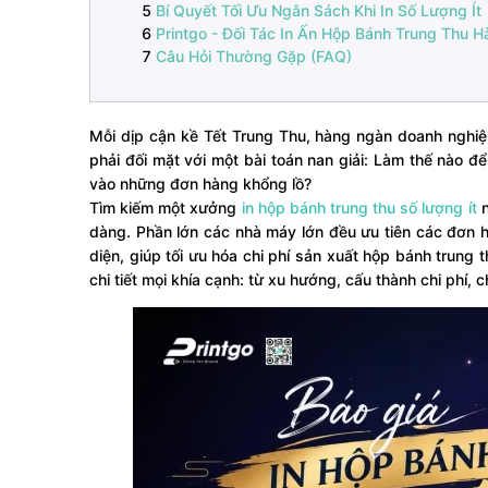
Bí Quyết Tối Ưu Ngân Sách Khi In Số Lượng Ít
Printgo - Đối Tác In Ấn Hộp Bánh Trung Thu
Câu Hỏi Thường Gặp (FAQ)
Mỗi dịp cận kề Tết Trung Thu, hàng ngàn doanh nghi
phải đối mặt với một bài toán nan giải: Làm thế nào
vào những đơn hàng khổng lồ?
Tìm kiếm một xưởng
in hộp bánh trung thu số lượng ít
n
dàng. Phần lớn các nhà máy lớn đều ưu tiên các đơn h
diện, giúp tối ưu hóa chi phí sản xuất hộp bánh trung 
chi tiết mọi khía cạnh: từ xu hướng, cấu thành chi phí,