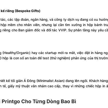
 kế riêng (Bespoke Gifts)
 tác, các tập đoàn, ngân hàng, và công ty dịch vụ đang có xu hướn
hộp mềm cho nhân viên, nhưng lại cần tìm xưởng in hộp bánh tru
 riêng cho Ban giám đốc và đối tác VVIP. Sự phân tầng này yêu cầu
 (Healthy/Organic) hay các startup mới ra mắt, việc đặt in hàng n
0 hộp là con số an toàn để test (thử nghiệm) phản ứng của thị trườn
iết kế tối giản Á Đông (Minimalist Asian) đang lên ngôi. Khách hàn
h tế, giấy mỹ thuật vân nhám cao cấp, thay vì những chiếc hộp in ấn
i Printgo Cho Từng Dòng Bao Bì