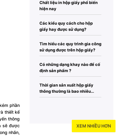
Chất liệu in hộp giấy phổ biến
hiện nay
Các kiểu quy cách cho hộp
giấy hay được sử dụng?
Tìm hiểu các quy trình gia công
sử dụng được trên hộp giấy?
Có những dạng khay nào để cố
định sản phẩm ?
Thời gian sản xuất hộp giấy
thông thường là bao nhiêu
ngày?
 kém phần
à thiết kế
 yến thông
n sẽ được
XEM NHIỀU HƠN
long nhãn,