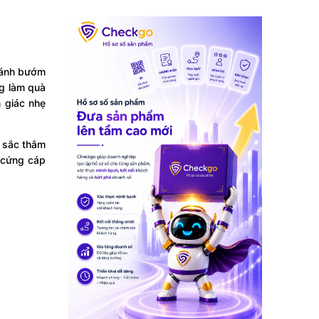
cánh bướm
ng làm quà
 giác nhẹ
e sắc thắm
ự cứng cáp