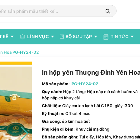
T KẾ
LĨNH VỰC
BỘ SƯU TẬP
TIN TỨC
Yến Hoa PG-HY24-02
In hộp yến Thượng Đỉnh Yến Ho
Mã sản phẩm:
PG-HY24-02
Quy cách:
Hộp 2 tầng: Hộp nắp mở cánh bướm và
hộp nắp có khuy cài
Chất liệu:
Giấy carton lạnh bồi C150, giấy I300
Kỹ thuật in:
Offset 4 màu
Gia công:
ép kim họa tiết
Phụ kiện đi kèm:
Khuy cài mạ đồng
Bộ sản phẩm gồm:
Túi giấy, Hộp lớn, Khay đựng sa