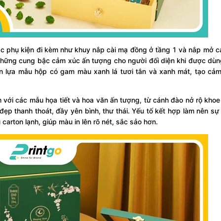
ác phụ kiện đi kèm như khuy nắp cài mạ đồng ở tầng 1 và nắp mở 
n những cung bậc cảm xúc ấn tượng cho người đối diện khi được dù
 lựa mẫu hộp có gam màu xanh lá tươi tắn và xanh mát, tạo cảm
m với các mẫu họa tiết và hoa văn ấn tượng, từ cánh đào nở rộ kho
 đẹp thanh thoát, đầy yên bình, thư thái. Yếu tố kết hợp làm nên s
u carton lạnh, giúp màu in lên rõ nét, sắc sảo hơn.