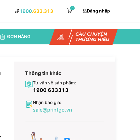
0
1900
.633.313
Đăng nhập
ĐƠN HÀNG
a
Thông tin khác
Tư vấn về sản phẩm:
1900 633313
Nhận báo giá:
sale@printgo.vn
̉n