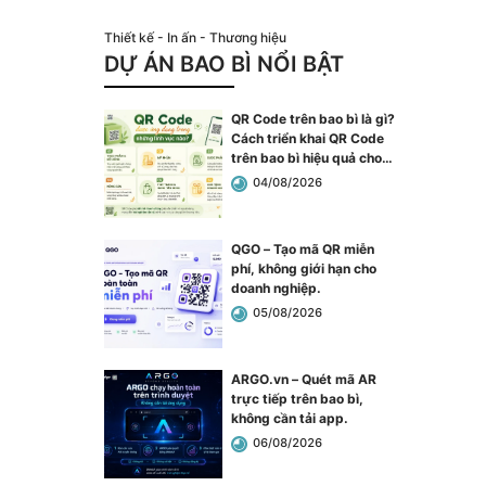
Thiết kế - In ấn - Thương hiệu
DỰ ÁN BAO BÌ NỔI BẬT
QR Code trên bao bì là gì?
Cách triển khai QR Code
trên bao bì hiệu quả cho
doanh nghiệp
.
04/08/2026
QGO – Tạo mã QR miễn
phí, không giới hạn cho
doanh nghiệp
.
05/08/2026
ARGO.vn – Quét mã AR
trực tiếp trên bao bì,
không cần tải app
.
06/08/2026