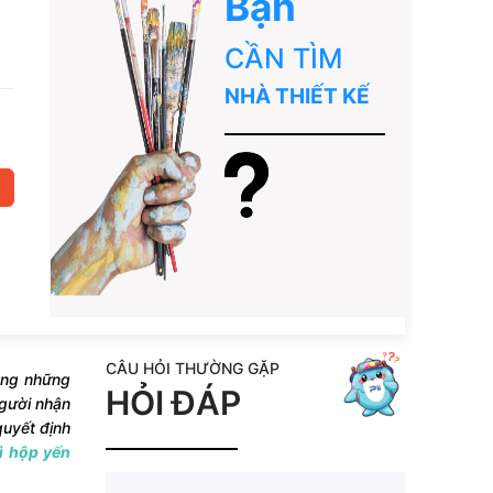
Bạn
CẦN TÌM
NHÀ THIẾT KẾ
CÂU HỎI THƯỜNG GẶP
ông những
HỎI ĐÁP
người nhận
quyết định
ì hộp yến