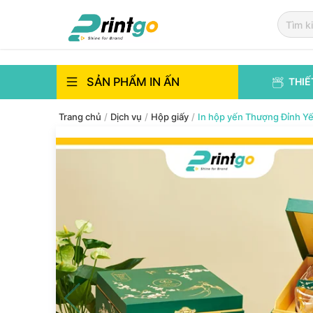
`
`
SẢN PHẨM IN ẤN
THIẾ
Trang chủ
/
Dịch vụ
/
Hộp giấy
/
In hộp yến Thượng Đỉnh 