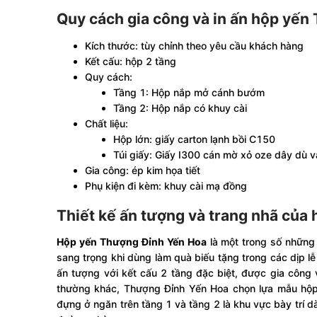
Quy cách gia công và in ấn hộp y
Kích thước: tùy chỉnh theo yêu cầu khách hàng
Kết cấu: hộp 2 tầng
Quy cách:
Tầng 1: Hộp nắp mở cánh bướm
Tầng 2: Hộp nắp có khuy cài
Chất liệu:
Hộp lớn: giấy carton lạnh bồi C150
Túi giấy: Giấy I300 cán mờ xỏ oze dây dù 
Gia công: ép kim họa tiết
Phụ kiện đi kèm: khuy cài mạ đồng
Thiết kế ấn tượng và trang nhã củ
Hộp yến Thượng Đỉnh Yến Hoa
là một trong số những
sang trọng khi dùng làm quà biếu tặng trong các dịp lễ 
ấn tượng với kết cấu 2 tầng đặc biệt, được gia công
thường khác, Thượng Đỉnh Yến Hoa chọn lựa mẫu hộp
đựng ở ngăn trên tầng 1 và tầng 2 là khu vực bày trí d