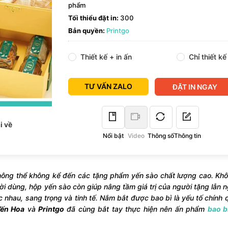
phẩm
Tối thiểu đặt in:
300
Bản quyền:
Printgo
Thiết kế + in ấn
Chỉ thiết kế
TƯ VẤN ZALO
ĐẶT IN NGAY
i về
Nổi bật
Video
Thông số
Thông tin
hông thể không kể đến các tặng phẩm yến sào chất lượng cao. Kh
ời dùng, hộp yến sào còn giúp nâng tầm giá trị của người tặng lẫn 
 nhau, sang trọng và tinh tế. Nắm bắt được bao bì là yếu tố chính 
ến Hoa
và
Printgo
đã cùng bắt tay thực hiện nên ấn phẩm
bao b