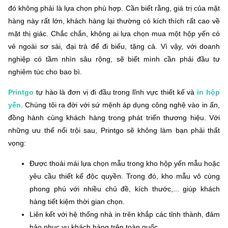
đó không phải là lựa chọn phù hợp. Cần biết rằng, giá trị của mặt
hàng này rất lớn, khách hàng lại thường có kích thích rất cao về
mặt thị giác. Chắc chắn, không ai lựa chọn mua một hộp yến có
vẻ ngoài sơ sài, đại trà để đi biếu, tặng cả. Vì vậy, với doanh
nghiệp có tầm nhìn sâu rộng, sẽ biết mình cần phải đầu tư
nghiêm túc cho bao bì.
Printgo
tự hào là đơn vị đi đầu trong lĩnh vực thiết kế và
in hộp
yến
. Chúng tôi ra đời với sứ mệnh áp dụng công nghệ vào in ấn,
đồng hành cùng khách hàng trong phát triển thương hiệu. Với
những ưu thế nổi trội sau, Printgo sẽ không làm bạn phải thất
vọng:
Được thoải mái lựa chọn mẫu trong kho hộp yến mẫu hoặc
yêu cầu thiết kế độc quyền. Trong đó, kho mẫu vô cùng
phong phú với nhiều chủ đề, kích thước,... giúp khách
hàng tiết kiệm thời gian chọn.
Liên kết với hệ thống nhà in trên khắp các tỉnh thành, đảm
bảo phục vụ khách hàng trên toàn quốc.