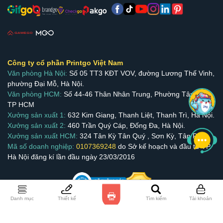
Công ty cổ phần Printgo Việt Nam
Văn phòng Hà Nội:
Số 05 TT3 KĐT VOV, đường Lương Thế Vinh,
phường Đại Mỗ, Hà Nội.
Văn phòng HCM:
Số 44-46 Thân Nhân Trung, Phường Tân Bình,
TP HCM
Xưởng sản xuất 1:
632 Kim Giang, Thanh Liệt, Thanh Trì, Hà Nội.
Xưởng sản xuất 2:
460 Trần Quý Cáp, Đống Đa, Hà Nội.
Xưởng sản xuất HCM:
324 Tân Kỳ Tân Quý , Sơn Kỳ, Tân Phú.
Mã số doanh nghiệp:
0107369248
do Sở kế hoạch và đầu tư TP.
Hà Nội đăng kí lần đầu ngày 23/03/2016
Danh mục
Thiết kế
Tìm kiếm
Tài khoản