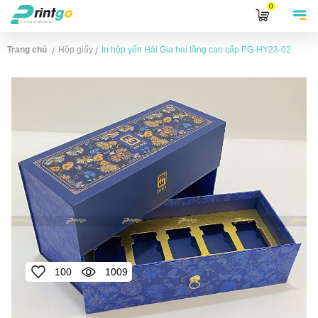
0
Trang chủ
Hộp giấy
In hộp yến Hải Gia hai tầng cao cấp
PG-HY23-02
/
/
100
1009