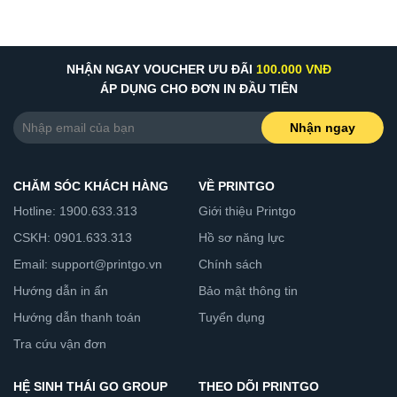
NHẬN NGAY VOUCHER ƯU ĐÃI
100.000 VNĐ
ÁP DỤNG CHO ĐƠN IN ĐẦU TIÊN
Nhận ngay
CHĂM SÓC KHÁCH HÀNG
VỀ PRINTGO
Hotline: 1900.633.313
Giới thiệu Printgo
CSKH: 0901.633.313
Hồ sơ năng lực
Email: support@printgo.vn
Chính sách
Hướng dẫn in ấn
Bảo mật thông tin
Hướng dẫn thanh toán
Tuyển dụng
Tra cứu vận đơn
HỆ SINH THÁI GO GROUP
THEO DÕI PRINTGO