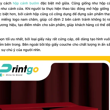
uy cách
hộp cánh bướm
đặc biệt mở giữa. Cũng giống như hộp 
 như cánh cửa. Khi người ta thực hiện thao tác đóng mở hộp giốn
c biệt hơn, bởi cánh hộp cũng có công dụng để đựng sản phẩm thay
miếng logo nam châm, giúp cố định 2 bên cánh tránh không bị rơi
hương hiệu, tạo điểm nhấn cho sản phẩm, giúp khách hàng có thể d
họn tối ưu nhất, bởi loại giấy này rất cứng cáp, dễ dàng tạo hình vuô
 bên trong. Bên ngoài bồi lớp giấy couche cho chất lượng in ấn s
t sự chú ý của người nhìn.