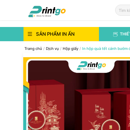
`
`
SẢN PHẨM IN ẤN
THIẾ
Trang chủ
/
Dịch vụ
/
Hộp giấy
/
In hộp quà tết cánh bướm