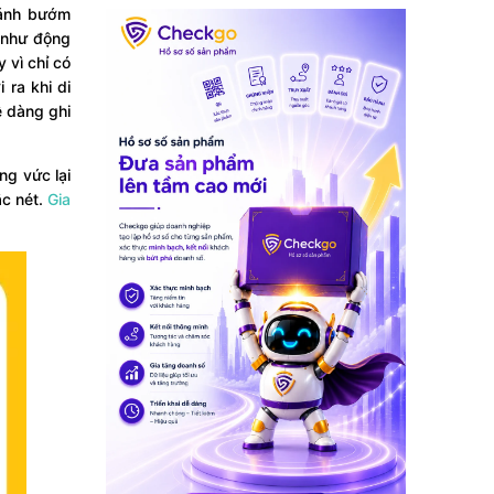
cánh bướm
g như động
 vì chỉ có
 ra khi di
ễ dàng ghi
ng vức lại
ắc nét.
Gia