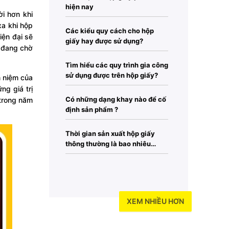
hiện nay
ời hơn khi
xa khi hộp
Các kiểu quy cách cho hộp
iện đại sẽ
giấy hay được sử dụng?
c đang chờ
Tìm hiểu các quy trình gia công
sử dụng được trên hộp giấy?
n niệm của
ng giá trị
Có những dạng khay nào để cố
 trong năm
định sản phẩm ?
Thời gian sản xuất hộp giấy
thông thường là bao nhiêu
ngày?
XEM NHIỀU HƠN