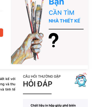
Bạn
CẦN TÌM
NHÀ THIẾT KẾ
CÂU HỎI THƯỜNG GẶP
ết kế với
HỎI ĐÁP
ng và thu
và tinh tế
Chất liệu in hộp giấy phổ biến