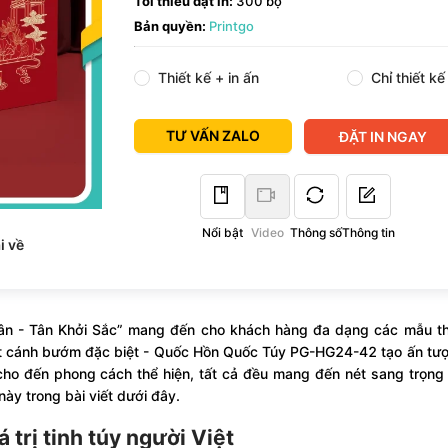
Tối thiểu đặt in:
300 bộ
Bản quyền:
Printgo
Thiết kế + in ấn
Chỉ thiết kế
TƯ VẤN ZALO
ĐẶT IN NGAY
Nổi bật
Video
Thông số
Thông tin
i về
ân - Tân Khởi Sắc” mang đến cho khách hàng đa dạng các mẫu thi
t cánh bướm đặc biệt - Quốc Hồn Quốc Túy PG-HG24-42 tạo ấn tượ
cho đến phong cách thể hiện, tất cả đều mang đến nét sang trọng 
này trong bài viết dưới đây.
á trị tinh túy người Việt