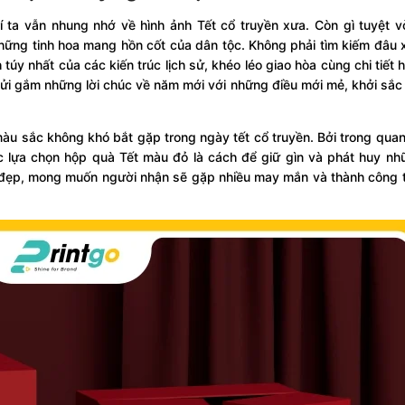
í ta vẫn nhung nhớ về hình ảnh Tết cổ truyền xưa. Còn gì tuyệt v
hững tinh hoa mang hồn cốt của dân tộc. Không phải tìm kiếm đâu 
y nhất của các kiến trúc lịch sử, khéo léo giao hòa cùng chi tiết h
gửi gắm những lời chúc về năm mới với những điều mới mẻ, khởi sắ
màu sắc không khó bắt gặp trong ngày tết cổ truyền. Bởi trong qua
 lựa chọn hộp quà Tết màu đỏ là cách để giữ gìn và phát huy nhữ
tốt đẹp, mong muốn người nhận sẽ gặp nhiều may mắn và thành công