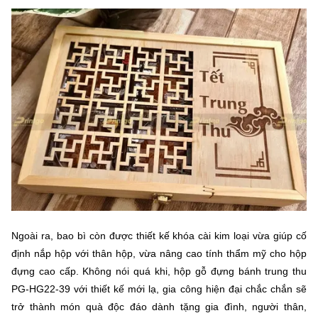
Ngoài ra, bao bì còn được thiết kế khóa cài kim loại vừa giúp cố
định nắp hộp với thân hộp, vừa nâng cao tính thẩm mỹ cho hộp
đựng cao cấp. Không nói quá khi, hộp gỗ đựng bánh trung thu
PG-HG22-39 với thiết kế mới lạ, gia công hiện đại chắc chắn sẽ
trở thành món quà độc đáo dành tặng gia đình, người thân,