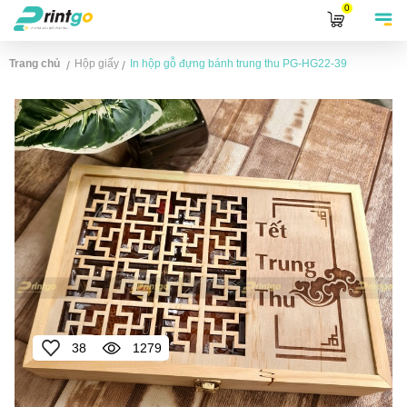
0
Trang chủ
Hộp giấy
In hộp gỗ đựng bánh trung thu
PG-HG22-39
/
/
38
1279