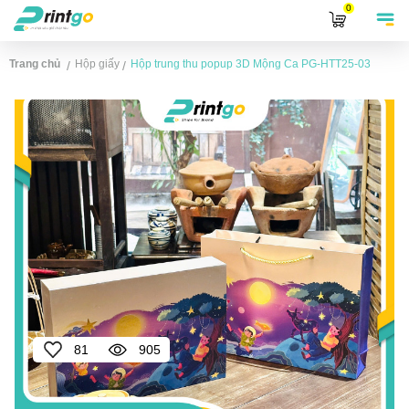
0
Trang chủ
Hộp giấy
Hộp trung thu popup 3D Mộng Ca
PG-HTT25-03
/
/
81
905