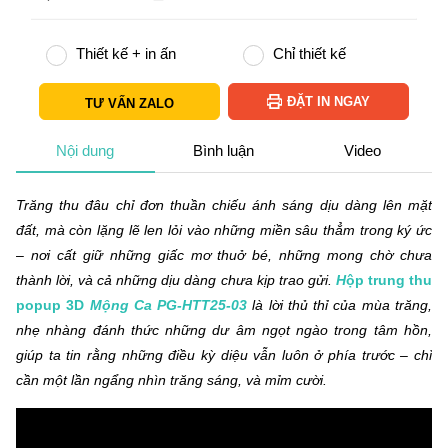
Thiết kế + in ấn
Chỉ thiết kế
ĐẶT IN NGAY
TƯ VẤN ZALO
Nội dung
Bình luận
Video
Trăng thu đâu chỉ đơn thuần chiếu ánh sáng dịu dàng lên mặt
đất, mà còn lặng lẽ len lỏi vào những miền sâu thẳm trong ký ức
– nơi cất giữ những giấc mơ thuở bé, những mong chờ chưa
thành lời, và cả những dịu dàng chưa kịp trao gửi.
H
ộp trung thu
popup 3D
Mộng Ca PG-HTT25-03
là lời thủ thỉ của mùa trăng,
nhẹ nhàng đánh thức những dư âm ngọt ngào trong tâm hồn,
giúp ta tin rằng những điều kỳ diệu vẫn luôn ở phía trước – chỉ
cần một lần ngẩng nhìn trăng sáng, và mỉm cười.