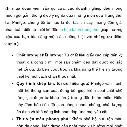
Khi mùa đoàn viên sắp gõ cửa, các doanh nghiệp đều mong
muốn gửi gắm thông điệp ý nghĩa qua những món quà Trung thu.
Tại Printgo, chúng tôi tự hào là đối tác tin cậy, mang đến giải
pháp toàn diện từ thiết kế đến
in hộp bánh trung thu
, giúp thương
hiệu của bạn tỏa sáng một cách riêng biệt với những ưu điểm
vượt trội:
Chất lượng chất lượng:
Từ chất liệu giấy cao cấp đến kỹ
thuật gia công tỉ mỉ, mọi sản phẩm đều đạt được độ sắc
nét tối ưu, độ bền vượt trội, và khả năng thể hiện ý tưởng
thiết kế một cách chân thực nhất.
Quy trình khép kín, tối ưu hiệu quả:
Printgo vận hành
một hệ thống sản xuất đồng bộ, giúp kiểm soát chặt chẽ
từng giai đoạn từ khâu lên ý tưởng đến hoàn thiện. Điều
này đảm bảo tiến độ giao hàng nhanh chóng, chất lượng
ổn định và khả năng linh hoạt đáp ứng mọi yêu cầu.
Thư viện mẫu phong phú:
Khám phá bộ sưu tập mẫu
hộp đa dạng, luôn được cập nhật theo xu hướng mới nhất