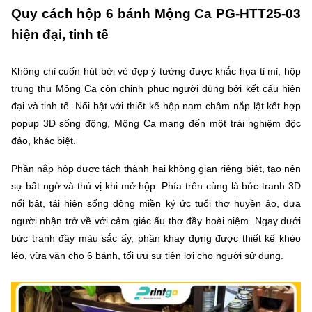
Quy cách hộp 6 bánh Mộng Ca PG-HTT25-03
hiện đại, tinh tế
Không chỉ cuốn hút bởi vẻ đẹp ý tưởng được khắc họa tỉ mỉ, hộp
trung thu Mộng Ca còn chinh phục người dùng bởi kết cấu hiện
đại và tinh tế. Nổi bật với thiết kế hộp nam châm nắp lật kết hợp
popup 3D sống động, Mộng Ca mang đến một trải nghiệm độc
đáo, khác biệt.
Phần nắp hộp được tách thành hai không gian riêng biệt, tạo nên
sự bất ngờ và thú vị khi mở hộp. Phía trên cùng là bức tranh 3D
nổi bật, tái hiện sống động miền ký ức tuổi thơ huyền ảo, đưa
người nhận trở về với cảm giác ấu thơ đầy hoài niệm. Ngay dưới
bức tranh đầy màu sắc ấy, phần khay đựng được thiết kế khéo
léo, vừa vặn cho 6 bánh, tối ưu sự tiện lợi cho người sử dụng.