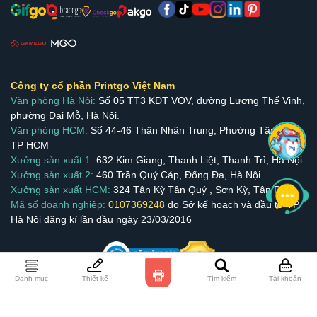
Công ty cổ phần Printgo Việt Nam
Văn phòng Hà Nội:
Số 05 TT3 KĐT VOV, đường Lương Thế Vinh,
phường Đại Mỗ, Hà Nội.
Văn phòng HCM:
Số 44-46 Thân Nhân Trung, Phường Tân Bình,
TP HCM
Xưởng sản xuất 1:
632 Kim Giang, Thanh Liệt, Thanh Trì, Hà Nội.
Xưởng sản xuất 2:
460 Trần Quý Cáp, Đống Đa, Hà Nội.
Xưởng sản xuất HCM:
324 Tân Kỳ Tân Quý , Sơn Kỳ, Tân Phú.
Mã số doanh nghiệp:
0107369248
do Sở kế hoạch và đầu tư TP.
Hà Nội đăng kí lần đầu ngày 23/03/2016
Danh mục
Thiết kế
Tìm kiếm
Tài khoản