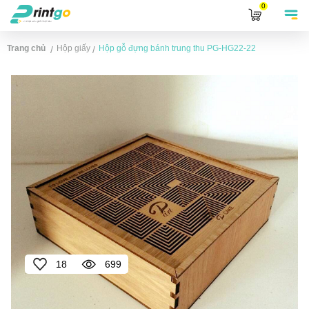
0
Trang chủ
Hộp giấy
Hộp gỗ đựng bánh trung thu
PG-HG22-22
/
/
18
699