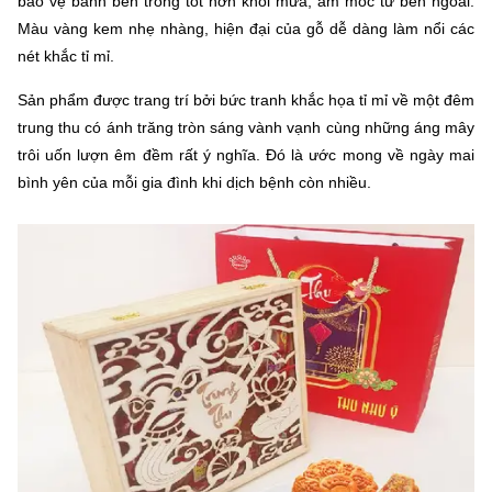
bảo vệ bánh bên trong tốt hơn khỏi mưa, ẩm mốc từ bên ngoài.
Màu vàng kem nhẹ nhàng, hiện đại của gỗ dễ dàng làm nổi các
nét khắc tỉ mỉ.
Sản phẩm được trang trí bởi bức tranh khắc họa tỉ mỉ về một đêm
trung thu có ánh trăng tròn sáng vành vạnh cùng những áng mây
trôi uốn lượn êm đềm rất ý nghĩa. Đó là ước mong về ngày mai
bình yên của mỗi gia đình khi dịch bệnh còn nhiều.