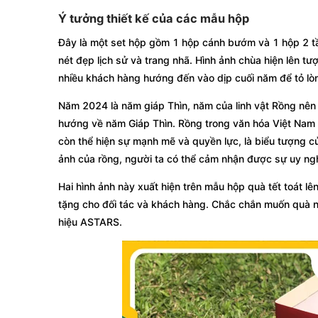
Ý tưởng thiết kế của các mẫu hộp
Đây là một set hộp gồm 1 hộp cánh bướm và 1 hộp 2 tần
nét đẹp lịch sử và trang nhã. Hình ảnh chùa hiện lên t
nhiều khách hàng hướng đến vào dịp cuối năm để tỏ lòn
Năm 2024 là năm giáp Thìn, năm của linh vật Rồng nên 
hướng về năm Giáp Thìn. Rồng trong văn hóa Việt Nam đư
còn thể hiện sự mạnh mẽ và quyền lực, là biểu tượng củ
ảnh của rồng, người ta có thể cảm nhận được sự uy ng
Hai hình ảnh này xuất hiện trên mẫu hộp quà tết toát l
tặng cho đối tác và khách hàng. Chắc chắn muốn quà n
hiệu ASTARS.