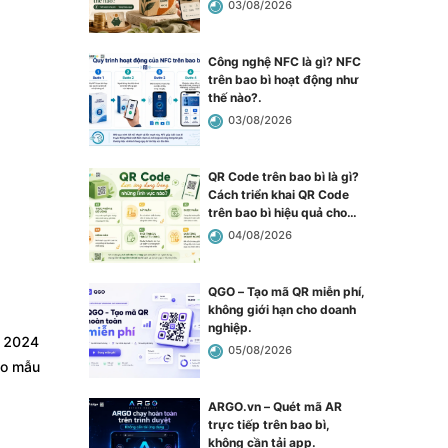
03/08/2026
Công nghệ NFC là gì? NFC
trên bao bì hoạt động như
thế nào?
.
03/08/2026
QR Code trên bao bì là gì?
Cách triển khai QR Code
trên bao bì hiệu quả cho
doanh nghiệp
.
04/08/2026
QGO – Tạo mã QR miễn phí,
không giới hạn cho doanh
nghiệp
.
t 2024
05/08/2026
ho mẫu
ARGO.vn – Quét mã AR
trực tiếp trên bao bì,
không cần tải app
.