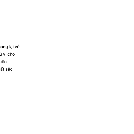
ang lại vẻ
ú vị cho
 bên
rất sắc
2