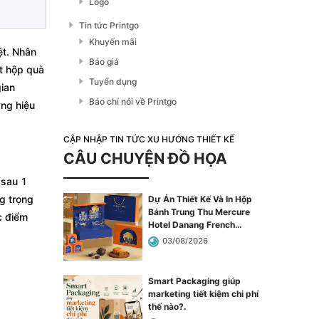
Logo
Tin tức Printgo
Khuyến mãi
ệt. Nhân
Báo giá
ột hộp quà
Tuyển dụng
gian
Báo chí nói về Printgo
ơng hiệu
CẬP NHẬP TIN TỨC XU HƯỚNG THIẾT KẾ
CÂU CHUYỆN ĐỒ HỌA
 sau 1
g trọng
Dự Án Thiết Kế Và In Hộp
Bánh Trung Thu Mercure
c điểm
Hotel Danang French
Village Bana Hills
.
03/08/2026
Smart Packaging giúp
marketing tiết kiệm chi phí
thế nào?
.