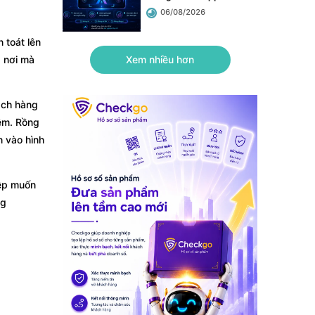
06/08/2026
 toát lên
à nơi mà
Xem nhiều hơn
ách hàng
iêm. Rồng
n vào hình
iệp muốn
ng