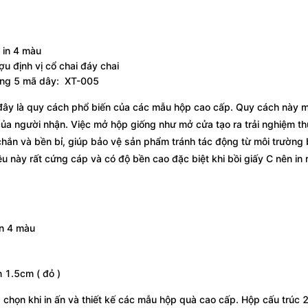
 in 4 màu
u định vị cổ chai đáy chai
bóng 5 mã dây: XT-005
ây là quy cách phổ biến của các mẫu hộp cao cấp. Quy cách này m
ủa người nhận. Việc mở hộp giống như mở cửa tạo ra trải nghiệm th
hắn và bền bỉ, giúp bảo vệ sản phẩm tránh tác động từ môi trường
ệu này rất cứng cáp và có độ bền cao đặc biệt khi bồi giấy C nên in 
in 4 màu
n 1.5cm ( đỏ )
 chọn khi in ấn và thiết kế các mẫu hộp quà cao cấp. Hộp cấu trúc 