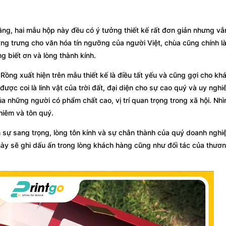
g, hai mẫu hộp này đều có ý tưởng thiết kế rất đơn giản nhưng vẫn
ượng trưng cho văn hóa tín ngưỡng của người Việt, chùa cũng chính l
g biết ơn và lòng thành kính.
Rồng xuất hiện trên mẫu thiết kế là điều tất yếu và cũng gợi cho kh
ợc coi là linh vật của trời đất, đại diện cho sự cao quý và uy ngh
a những người có phẩm chất cao, vị trí quan trọng trong xã hội. Nhì
hiêm và tôn quý.
ên sự sang trọng, lòng tôn kính và sự chân thành của quý doanh ngh
ày sẽ ghi dấu ấn trong lòng khách hàng cũng như đối tác của thươ