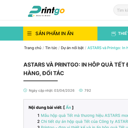
`
`
SẢN PHẨM IN ẤN
THIẾ
Trang chủ
/
Tin tức
/
Dự án nổi bật
/
ASTARS và Printgo: In 
ASTARS VÀ PRINTGO: IN HÔP QUÀ TẾ
HÀNG, ĐỐI TÁC
Ngày cập nhật:
03/04/2026
792
Nội dung bài viết: [
Ẩn
]
Mẫu hộp quà Tết mà thương hiệu ASTARS m
Chi tiết dự án hộp quà Tết của Công ty ASTA
Printgo - đơn vị thiết kế và in ấn hộp quà Tết u