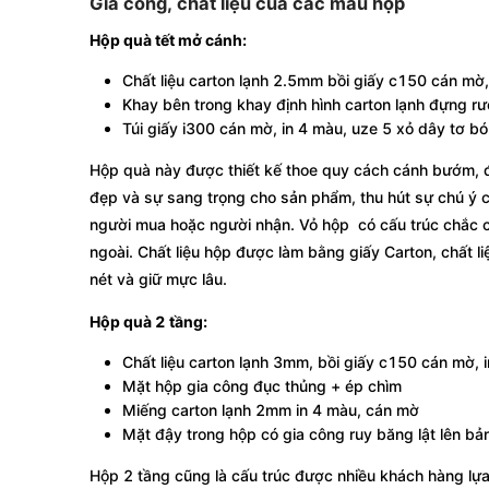
Gia công, chất liệu của các mẫu hộp
Hộp quà tết mở cánh:
Chất liệu carton lạnh 2.5mm bồi giấy c150 cán mờ,
Khay bên trong khay định hình carton lạnh đựng rượ
Túi giấy i300 cán mờ, in 4 màu, uze 5 xỏ dây tơ 
Hộp quà này được thiết kế thoe quy cách cánh bướm, đ
đẹp và sự sang trọng cho sản phẩm, thu hút sự chú ý c
người mua hoặc người nhận. Vỏ hộp có cấu trúc chắc c
ngoài. Chất liệu hộp được làm bằng giấy Carton, chất li
nét và giữ mực lâu.
Hộp quà 2 tầng:
Chất liệu carton lạnh 3mm, bồi giấy c150 cán mờ, 
Mặt hộp gia công đục thủng + ép chìm
Miếng carton lạnh 2mm in 4 màu, cán mờ
Mặt đậy trong hộp có gia công ruy băng lật lên bả
Hộp 2 tầng cũng là cấu trúc được nhiều khách hàng lựa