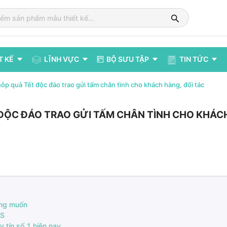
T KẾ
LĨNH VỰC
BỘ SƯU TẬP
TIN TỨC
hôp quà Tết độc đáo trao gửi tấm chân tình cho khách hàng, đối tác
T ĐỘC ĐÁO TRAO GỬI TẤM CHÂN TÌNH CHO KHÁC
ong muốn
RS
y tín số 1 hiện nay