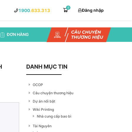
0
1900
.633.313
Đăng nhập
ĐƠN HÀNG
H
DANH MỤC TIN
OCOP
Câu chuyện thương hiệu
Dự án nổi bật
Wiki Printing
Nhà cung cấp bao bì
Tài Nguyên