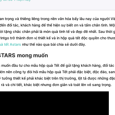
an trọng và thiêng liêng trong nền văn hóa bấy lâu nay của người Vi
 đến đối tác, khách hàng để thể hiện sự biết ơn và tấm chân tình. M
ười tặng chắc chắn phải là món quà tinh tế và đẹp đẽ nhất. Sau thời 
intgo trở thành đơn vị thiết kế và in hộp quà tết độc quyền cho thư
uà tết Astars
như thế nào qua bài chia sẻ dưới đây.
ASTARS
mong muốn
 muốn đầu tư cho mẫu hộp quà Tết để gửi tặng khách hàng, đối tác
lớn nên công ty đòi hỏi mẫu hộp quà Tết phải đặc biệt, độc đáo, san
 tưởng thiết kế phải khác biệt trên thị trường, lột tả được những đặ
 và chi tiết, khác biệt nhưng đơn giản và toát lên vẻ sang trọng.