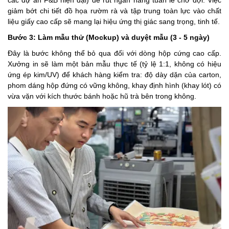
giảm bớt chi tiết đồ họa rườm rà và tập trung toàn lực vào chất
liệu giấy cao cấp sẽ mang lại hiệu ứng thị giác sang trọng, tinh tế.
Bước 3: Làm mẫu thử (Mockup) và duyệt mẫu (3 - 5 ngày)
Đây là bước không thể bỏ qua đối với dòng hộp cứng cao cấp.
Xưởng in sẽ làm một bản mẫu thực tế (tỷ lệ 1:1, không có hiệu
ứng ép kim/UV) để khách hàng kiểm tra: độ dày dặn của carton,
phom dáng hộp đứng có vững không, khay định hình (khay lót) có
vừa vặn với kích thước bánh hoặc hũ trà bên trong không.