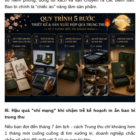
Bao bì chính là "chiếc áo" nâng tầm sản phẩm.
III. Hậu quả "chí mạng" khi chậm trễ kế hoạch in ấn bao bì
trung thu
Nếu bạn đợi đến tháng 7 âm lịch - cách Trung thu chỉ khoảng hơn
1 tháng mới cuống cuồng đi tìm xưởng in, doanh nghiệp chắc
chắn sẽ phải đối mặt với 3 rủi ro cực kỳ lớn: