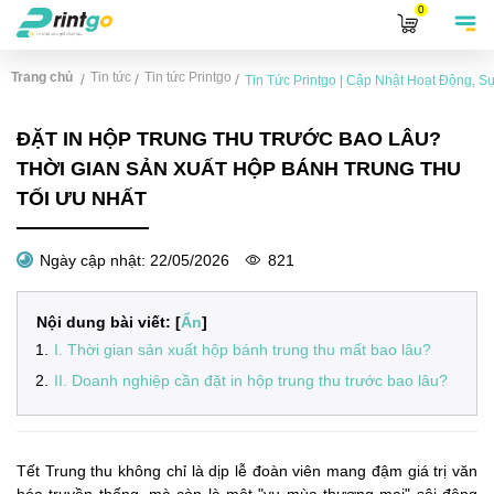
0
Trang chủ
Tin tức
Tin tức Printgo
/
/
/
Tin Tức Printgo | Cập Nhật Hoạt Động, 
ĐẶT IN HỘP TRUNG THU TRƯỚC BAO LÂU?
THỜI GIAN SẢN XUẤT HỘP BÁNH TRUNG THU
TỐI ƯU NHẤT
Ngày cập nhật:
22/05/2026
821
Nội dung bài viết: [
Ẩn
]
1
.
I. Thời gian sản xuất hộp bánh trung thu mất bao lâu?
2
.
II. Doanh nghiệp cần đặt in hộp trung thu trước bao lâu?
Tết Trung thu không chỉ là dịp lễ đoàn viên mang đậm giá trị văn
hóa truyền thống, mà còn là một "vụ mùa thương mại" sôi động