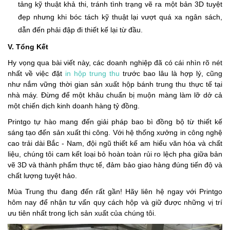
tảng kỹ thuật khả thi, tránh tình trạng vẽ ra một bản 3D tuyệt
đẹp nhưng khi bóc tách kỹ thuật lại vượt quá xa ngân sách,
dẫn đến phải đập đi thiết kế lại từ đầu.
V. Tổng Kết
Hy vọng qua bài viết này, các doanh nghiệp đã có cái nhìn rõ nét
nhất về việc đặt
in hộp trung thu
trước bao lâu là hợp lý, cũng
như nắm vững thời gian sản xuất hộp bánh trung thu thực tế tại
nhà máy. Đừng để một khâu chuẩn bị muộn màng làm lỡ dở cả
một chiến dịch kinh doanh hàng tỷ đồng.
Printgo tự hào mang đến giải pháp bao bì đồng bộ từ thiết kế
sáng tạo đến sản xuất thi công. Với hệ thống xưởng in công nghệ
cao trải dài Bắc - Nam, đội ngũ thiết kế am hiểu văn hóa và chất
liệu, chúng tôi cam kết loại bỏ hoàn toàn rủi ro lệch pha giữa bản
vẽ 3D và thành phẩm thực tế, đảm bảo giao hàng đúng tiến độ và
chất lượng tuyệt hảo.
Mùa Trung thu đang đến rất gần! Hãy liên hệ ngay với Printgo
hôm nay để nhận tư vấn quy cách hộp và giữ được những vị trí
ưu tiên nhất trong lịch sản xuất của chúng tôi.