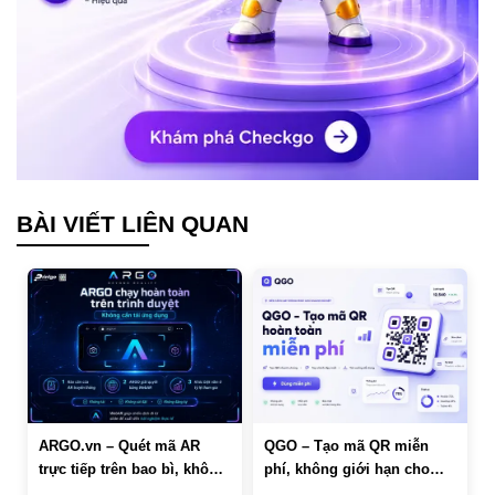
BÀI VIẾT LIÊN QUAN
ARGO.vn – Quét mã AR
QGO – Tạo mã QR miễn
trực tiếp trên bao bì, không
phí, không giới hạn cho
cần tải app
doanh nghiệp