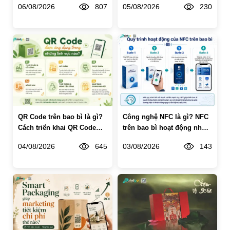
06/08/2026
807
05/08/2026
230
QR Code trên bao bì là gì?
Công nghệ NFC là gì? NFC
Cách triển khai QR Code
trên bao bì hoạt động như
trên bao bì hiệu quả cho
thế nào?
04/08/2026
645
03/08/2026
143
doanh nghiệp