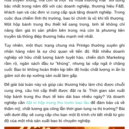
bậc nhất trong năm đối với các doanh nghiệp, thương hiệu F&B,
khách sạn và các đơn vị cung cấp quà tặng doanh nghiệp. Trong
cuộc đua chiếm lĩnh thị trường, bao bì chính là vũ khí tối thượng.
Một hộp bánh trung thu thiết kế sang trọng, tinh tế không chỉ
nâng tầm giá trị sản phẩm bên trong mà còn là phương tiện
truyền tải thông điệp thương hiệu mạnh mẽ nhất.
Tuy nhiên, một thực trạng chung mà Printgo thường xuyên ghi
nhận hàng năm là sự chủ quan về tiến độ. Rất nhiều doanh
nghiệp sở hữu chất lượng bánh tuyệt hảo, chiến dịch Marketing
rầm rộ, ngân sách đầu tư "khủng", nhưng lại vấp ngã ở chặng
cuối: Bao bì không hoàn thiện kịp tiến độ hoặc chất lượng in ấn bị
giảm sút do ép xưởng sản xuất làm gấp.
Để giải bài toán này và giúp các thương hiệu làm chủ được chuỗi
cung ứng, câu hỏi cấp thiết được đặt ra là: Thời gian sản xuất
hộp bánh trung thu thực tế kéo dài bao nhiêu ngày? Và doanh
nghiệp cần
đặt in hộp trung thu trước bao lâu
để đảm bảo cả về
thẩm mỹ, chất lượng gia công lẫn thời gian tung ra thị trường? Bài
viết dưới đây sẽ cung cấp cho bạn một lộ trình chi tiết nhất từ góc
độ của một nhà sản xuất bao bì chuyên nghiệp.