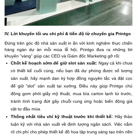
IV. Lời khuyên tối ưu chi phí & tiến độ từ chuyên gia Printgo
Đứng trên góc độ nhà sản xuất in ấn với kinh nghiệm thực chiến
hàng ngàn dự án mỗi mùa lễ hội, Printgo đưa ra những lời
khuyên "vàng" giúp các CEO và Giám đốc Marketing gỡ rối:
Chốt kế hoạch sớm để giữ slot sản xuất:
Ngay cả khi chưa
có thiết kế cuối cùng, nếu bạn đã dự phóng được số lượng
sản xuất, hãy mạnh dạn ký hợp đồng nguyên tắc và đặt cọc
để giữ "slot" sản xuất tại xưởng. Điều này giúp Printgo chủ
động gom phôi giấy mỹ thuật, mua bìa carton lạnh từ trước,
tránh tình trạng đứt gãy chuỗi cung ứng hoặc biến động giá
vật tư đầu mùa.
Thống nhất tiêu chí kỹ thuật trước khi thiết kế:
Hãy thảo
luận kỹ với nhà sản xuất về định lượng ngân sách. Việc nắm
rõ chi phí cho phép thiết kế đồ họa tập trung sáng tạo trên nền