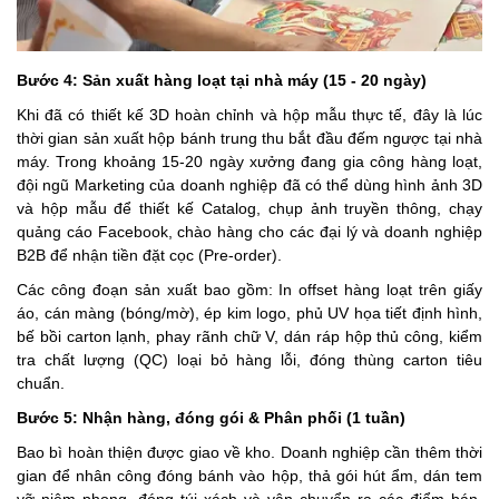
Bước 4: Sản xuất hàng loạt tại nhà máy (15 - 20 ngày)
Khi đã có thiết kế 3D hoàn chỉnh và hộp mẫu thực tế, đây là lúc
thời gian sản xuất hộp bánh trung thu bắt đầu đếm ngược tại nhà
máy. Trong khoảng 15-20 ngày xưởng đang gia công hàng loạt,
đội ngũ Marketing của doanh nghiệp đã có thể dùng hình ảnh 3D
và hộp mẫu để thiết kế Catalog, chụp ảnh truyền thông, chạy
quảng cáo Facebook, chào hàng cho các đại lý và doanh nghiệp
B2B để nhận tiền đặt cọc (Pre-order).
Các công đoạn sản xuất bao gồm: In offset hàng loạt trên giấy
áo, cán màng (bóng/mờ), ép kim logo, phủ UV họa tiết định hình,
bế bồi carton lạnh, phay rãnh chữ V, dán ráp hộp thủ công, kiểm
tra chất lượng (QC) loại bỏ hàng lỗi, đóng thùng carton tiêu
chuẩn.
Bước 5: Nhận hàng, đóng gói & Phân phối (1 tuần)
Bao bì hoàn thiện được giao về kho. Doanh nghiệp cần thêm thời
gian để nhân công đóng bánh vào hộp, thả gói hút ẩm, dán tem
vỡ niêm phong, đóng túi xách và vận chuyển ra các điểm bán.