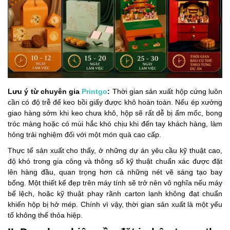
Lưu ý từ chuyên gia
Printgo
:
Thời gian sản xuất hộp cứng luôn
cần có độ trễ để keo bồi giấy được khô hoàn toàn. Nếu ép xưởng
giao hàng sớm khi keo chưa khô, hộp sẽ rất dễ bị ẩm mốc, bong
tróc màng hoặc có mùi hắc khó chịu khi đến tay khách hàng, làm
hỏng trải nghiệm đối với một món quà cao cấp.
Thực tế sản xuất cho thấy, ở những dự án yêu cầu kỹ thuật cao,
độ khó trong gia công và thông số kỹ thuật chuẩn xác được đặt
lên hàng đầu, quan trọng hơn cả những nét vẽ sáng tạo bay
bổng. Một thiết kế đẹp trên máy tính sẽ trở nên vô nghĩa nếu máy
bế lệch, hoặc kỹ thuật phay rãnh carton lạnh không đạt chuẩn
khiến hộp bị hở mép. Chính vì vậy, thời gian sản xuất là một yếu
tố không thể thỏa hiệp.