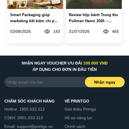
Smart Packaging giúp
Review hộp bánh Trung thu
marketing tiết kiệm chi phí
Pullman Hanoi 2026 –
thế nào?
Chạm Vị Xưa
03/08/2026
143
31/07/2026
465
NHẬN NGAY VOUCHER ƯU ĐÃI
100.000 VNĐ
ÁP DỤNG CHO ĐƠN IN ĐẦU TIÊN
Nhận ngay
CHĂM SÓC KHÁCH HÀNG
VỀ PRINTGO
Hotline: 1900.633.313
Giới thiệu Printgo
CSKH: 0901.633.313
Hồ sơ năng lực
Email: support@printgo.vn
Chính sách