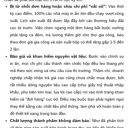
Bị từ chối đơn hàng hoặc chịu chi phí "cắt cổ":
Vào thời
kỳ cao điểm, 100% các nhà máy in ấn lớn đều chạy vượt công
suất. Lịch sản xuất đã được lấp đầy bởi các thương hiệu đặt
cọc từ trước. Việc chen ngang một đơn hàng bắt buộc xưởng
phải tăng ca đêm, trả lương thêm giờ cho thợ gia công, kéo
theo đơn giá gia công và sản xuất hộp có thể tăng gấp 1.5 đến
2 lần.
Bão giá và khan hiếm nguyên vật liệu:
Bước vào chính vụ
in ấn, mọi chi phí cấu thành nên chiếc hộp đều leo thang phi
mã theo sức nóng và nhu cầu của thị trường. Thậm chí, doanh
nghiệp chấp nhận trả giá cao cũng chưa chắc mua được, bởi
rất nhiều dòng nguyên liệu cao cấp (như giấy mỹ thuật nhập
khẩu, phụ kiện kim loại, lụa lót cao cấp) rơi vào tình trạng khan
hiếm và "đứt hàng" cục bộ. Điều này buộc bạn phải ngậm ngùi
thay thế bằng các chất liệu phổ thông, làm phá vỡ hoàn toàn ý
đồ thiết kế sang trọng ban đầu.
Chất lượng thành phẩm không đảm bảo:
Như đã phân tích
về thời gian sản xuất hộp bánh trung thu, ép tiến độ khiến keo