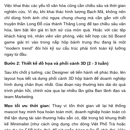
Việc khai thác các yếu tố văn hóa cũng cần chiều sâu và thời gian
nghiên cứu. Ví dụ, khi khai thác hình tượng Bạch Mã, không nên
chỉ dùng hình ảnh chú ngựa chung chung mà cần gắn với cốt
truyện thần Long Đỗ của thành Thăng Long để tạo chiều sâu văn
hóa, làm bật lên giá trị lịch sử của món quà. Hoặc với các tệp
khách hàng trẻ, nhân viên văn phòng, việc kết hợp các bộ Board
game giải trí vào trong nắp hộp bánh trung thu đang là một
"modern trend" đòi hỏi kỹ sư cấu trúc phải tính toán kỹ lưỡng
ngay từ đầu.
Bước 2: Thiết kế đồ họa và phối cảnh 3D (2 - 3 tuần)
Sau khi chốt ý tưởng, các Designer sẽ tiến hành vẽ phác thảo, lên
layout họa tiết và dựng phối cảnh 3D hộp bánh để doanh nghiệp
hình dung chân thực nhất. Giai đoạn này thường kéo dài do quá
trình phản hồi, chỉnh sửa qua lại nhiều lần giữa Ban lãnh đạo và
team Marketing.
Mẹo tối ưu thời gian:
Thay vì tốn thời gian vẽ lại hệ thống
mascot hay minh họa hoàn toàn mới, doanh nghiệp hoàn toàn có
thể tận dụng tài sản thương hiệu sẵn có, đặt trong bộ khung thiết
kế Minimalist (như cách ứng dụng cho dòng Việt Phổ Trà hoặc
các dự án F&B hiện đại) để rút ngắn hàng tuần lễ chờ đợi. Việc