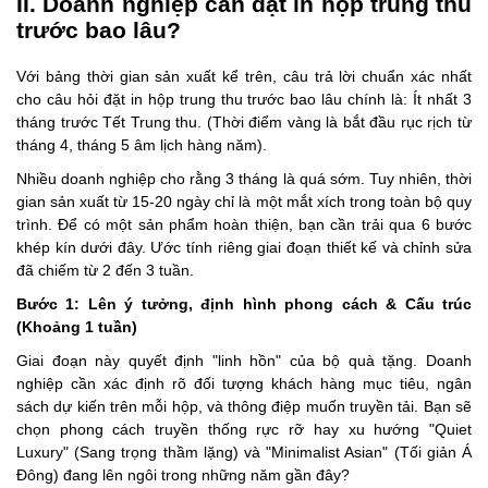
II. Doanh nghiệp cần đặt in hộp trung thu
trước bao lâu?
Với bảng thời gian sản xuất kể trên, câu trả lời chuẩn xác nhất
cho câu hỏi đặt in hộp trung thu trước bao lâu chính là: Ít nhất 3
tháng trước Tết Trung thu. (Thời điểm vàng là bắt đầu rục rịch từ
tháng 4, tháng 5 âm lịch hàng năm).
Nhiều doanh nghiệp cho rằng 3 tháng là quá sớm. Tuy nhiên, thời
gian sản xuất từ 15-20 ngày chỉ là một mắt xích trong toàn bộ quy
trình. Để có một sản phẩm hoàn thiện, bạn cần trải qua 6 bước
khép kín dưới đây. Ước tính riêng giai đoạn thiết kế và chỉnh sửa
đã chiếm từ 2 đến 3 tuần.
Bước 1: Lên ý tưởng, định hình phong cách & Cấu trúc
(Khoảng 1 tuần)
Giai đoạn này quyết định "linh hồn" của bộ quà tặng. Doanh
nghiệp cần xác định rõ đối tượng khách hàng mục tiêu, ngân
sách dự kiến trên mỗi hộp, và thông điệp muốn truyền tải. Bạn sẽ
chọn phong cách truyền thống rực rỡ hay xu hướng "Quiet
Luxury" (Sang trọng thầm lặng) và "Minimalist Asian" (Tối giản Á
Đông) đang lên ngôi trong những năm gần đây?