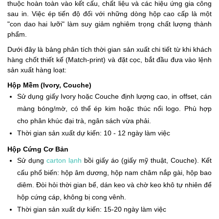
thuộc hoàn toàn vào kết cấu, chất liệu và các hiệu ứng gia công
sau in. Việc ép tiến độ đối với những dòng hộp cao cấp là một
"con dao hai lưỡi" làm suy giảm nghiêm trọng chất lượng thành
phẩm.
Dưới đây là bảng phân tích thời gian sản xuất chi tiết từ khi khách
hàng chốt thiết kế (Match-print) và đặt cọc, bắt đầu đưa vào lệnh
sản xuất hàng loạt:
Hộp Mềm (Ivory, Couche)
Sử dụng giấy Ivory hoặc Couche định lượng cao, in offset, cán
màng bóng/mờ, có thể ép kim hoặc thúc nổi logo. Phù hợp
cho phân khúc đại trà, ngân sách vừa phải.
Thời gian sản xuất dự kiến: 10 - 12 ngày làm việc
Hộp Cứng Cơ Bản
Sử dụng
carton lạnh
bồi giấy áo (giấy mỹ thuật, Couche). Kết
cấu phổ biến: hộp âm dương, hộp nam châm nắp gài, hộp bao
diêm. Đòi hỏi thời gian bế, dán keo và chờ keo khô tự nhiên để
hộp cứng cáp, không bị cong vênh.
Thời gian sản xuất dự kiến: 15-20 ngày làm việc