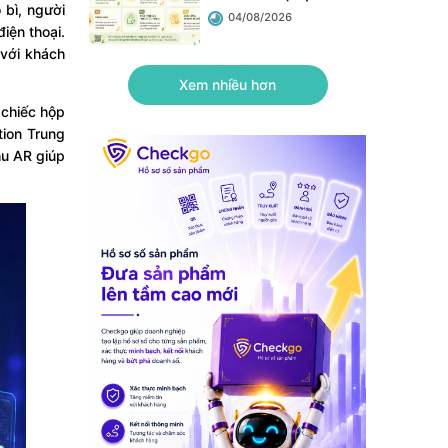
 bì, người
doanh nghiệp
.
04/08/2026
iện thoại.
 với khách
Xem nhiều hơn
 chiếc hộp
tion Trung
hu AR giúp