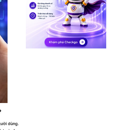
?
gười dùng.