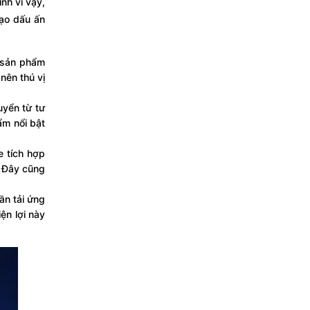
nh vì vậy,
tạo dấu ấn
 sản phẩm
nên thú vị
uyển từ tư
ẩm nổi bật
e tích hợp
. Đây cũng
ần tải ứng
ện lợi này