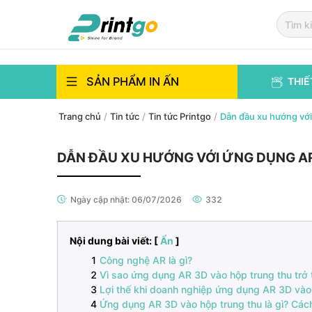
`
`
SẢN PHẨM IN ẤN
THIẾ
Trang chủ
/
Tin tức
/
Tin tức Printgo
/
Dẫn đầu xu hướng với
DẪN ĐẦU XU HƯỚNG VỚI ỨNG DỤNG AR
Ngày cập nhật:
06/07/2026
332
Nội dung bài viết: [
Ẩn
]
Công nghệ AR là gì?
Vì sao ứng dụng AR 3D vào hộp trung thu trở
Lợi thế khi doanh nghiệp ứng dụng AR 3D vào
Ứng dụng AR 3D vào hộp trung thu là gì? Các