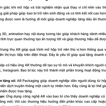
giác khi mở hộp và trải nghiệm nhận quà thay vì chỉ nhìn vào th
g giải pháp giúp bao bì trở nên sinh động và có tính kết nối cao hơn
ng được xem là hướng đi mới giúp doanh nghiệp tăng dấu ấn thươ
 3D, animation hay nội dung tương tác giúp khách hàng dành nhiều
ính trực quan thường tạo ấn tượng tốt và giúp thương hiệu dễ đư
trung thu AR giúp quá trình mở hộp trở nên thú vị hơn thông qua v
thị trực tiếp trên điện thoại. Đây là yếu tố giúp quà tặng doanh 
ộp có hiệu ứng AR thường dễ tạo sự tò mò và khuyến khích người
, Instagram. Bao bì lúc này trở thành một phần trong hoạt động tr
ền tảng số:
AR Packaging giúp doanh nghiệp dẫn người dùng từ hộ
hiến dịch truyền thông một cách tự nhiên hơn. Đây cũng là lợi thế g
 phẩm được trao tặng.
tạo:
Ứng dụng công nghệ AR vào bao bì cho thấy doanh nghiệp có 
hông mới. Với các thương hiệu hướng đến phân khúc cao cấp hoặc