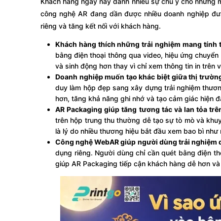
Khách hàng ngày nay dành nhiều sự chú ý cho những mẫu
công nghệ AR đang dần được nhiều doanh nghiệp đưa 
riêng và tăng kết nối với khách hàng.
Khách hàng thích những trải nghiệm mang tính 
bằng điện thoại thông qua video, hiệu ứng chuyển 
và sinh động hơn thay vì chỉ xem thông tin in trên 
Doanh nghiệp muốn tạo khác biệt giữa thị trườn
duy làm hộp đẹp sang xây dựng trải nghiệm thươn
hơn, tăng khả năng ghi nhớ và tạo cảm giác hiện đạ
AR Packaging giúp tăng tương tác và lan tỏa tr
trên hộp trung thu thường dễ tạo sự tò mò và khu
là lý do nhiều thương hiệu bắt đầu xem bao bì như 
Công nghệ WebAR giúp người dùng trải nghiệm 
dụng riêng. Người dùng chỉ cần quét bằng điện thoạ
giúp AR Packaging tiếp cận khách hàng dễ hơn và