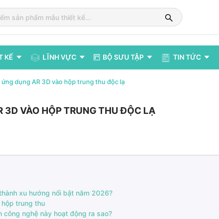
T KẾ
LĨNH VỰC
BỘ SƯU TẬP
TIN TỨC
 ứng dụng AR 3D vào hộp trung thu độc lạ
 3D VÀO HỘP TRUNG THU ĐỘC LẠ
 thành xu hướng nổi bật năm 2026?
 hộp trung thu
h công nghệ này hoạt động ra sao?