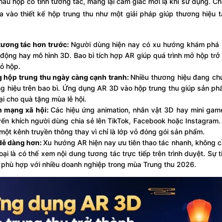
 hộp có tính tương tác, mang lại cảm giác mới lạ khi sử dụng. Chí
vào thiết kế hộp trung thu như một giải pháp giúp thương hiệu 
tương tác hơn trước:
Người dùng hiện nay có xu hướng khám phá
động hay mô hình 3D. Bao bì tích hợp AR giúp quá trình mở hộp trở 
vỏ hộp.
g hộp trung thu ngày càng cạnh tranh:
Nhiều thương hiệu đang ch
g hiệu trên bao bì. Ứng dụng AR 3D vào hộp trung thu giúp sản ph
i cho quà tặng mùa lễ hội.
ên mạng xã hội:
Các hiệu ứng animation, nhân vật 3D hay mini gam
yến khích người dùng chia sẻ lên TikTok, Facebook hoặc Instagram
một kênh truyền thông thay vì chỉ là lớp vỏ đóng gói sản phẩm.
dễ dàng hơn:
Xu hướng AR hiện nay ưu tiên thao tác nhanh, không c
i là có thể xem nội dung tương tác trực tiếp trên trình duyệt. Sự ti
 phù hợp với nhiều doanh nghiệp trong mùa Trung thu 2026.