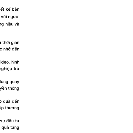
iết kế bên
 với người
ng hiệu và
 thời gian
ợc nhớ đến
ideo, hình
nghiệp trở
 dùng quay
uyền thông
p quà đến
iúp thương
sự đầu tư
 quà tặng