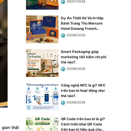
năm cùng “Nguyệt Hạ Mộc
29/07/2026
Lan”
.
Dự Án Thiết Kế Và In Hộp
Bánh Trung Thu Mercure
Hotel Danang French
Village Bana Hills
.
03/08/2026
Smart Packaging giúp
marketing tiết kiệm chi phí
thế nào?
.
03/08/2026
Công nghệ NFC là gì? NFC
trên bao bì hoạt động như
thế nào?
.
03/08/2026
QR Code trên bao bì là gì?
Cách triển khai QR Code
 gian thật
trên bao bì hiệu quả cho