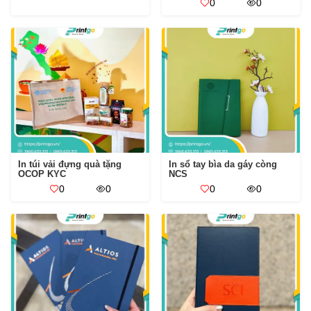
0
0
In túi vải đựng quà tặng
In sổ tay bìa da gáy còng
OCOP KYC
NCS
0
0
0
0