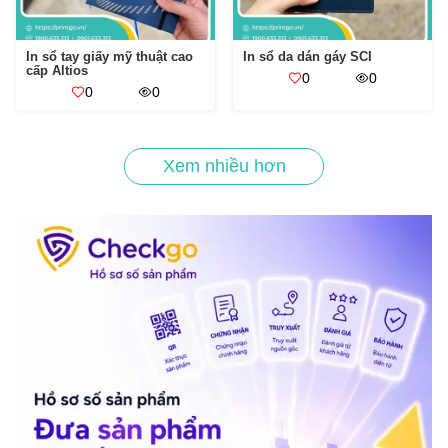
In sổ tay giấy mỹ thuật cao
In sổ da dán gáy SCI
cấp Altios
0
0
0
0
Xem nhiều hơn