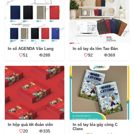
In sổ AGENDA Văn Lang
In sổ tay da lớn Tao Đàn
51
288
92
369
In hộp quà tết đoàn viên
In sổ tay bìa gáy còng C
Class
20
335