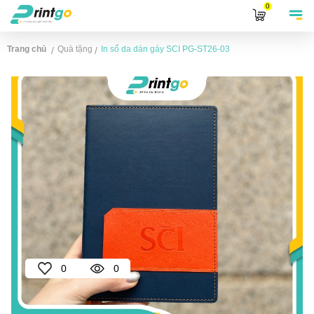
0
Trang chủ
Quà tặng
In sổ da dán gáy SCI
PG-ST26-03
/
/
0
0