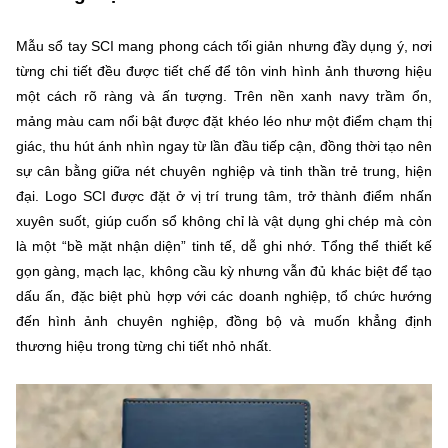
Mẫu sổ tay SCI mang phong cách tối giản nhưng đầy dụng ý, nơi
từng chi tiết đều được tiết chế để tôn vinh hình ảnh thương hiệu
một cách rõ ràng và ấn tượng. Trên nền xanh navy trầm ổn,
mảng màu cam nổi bật được đặt khéo léo như một điểm chạm thị
giác, thu hút ánh nhìn ngay từ lần đầu tiếp cận, đồng thời tạo nên
sự cân bằng giữa nét chuyên nghiệp và tinh thần trẻ trung, hiện
đại. Logo SCI được đặt ở vị trí trung tâm, trở thành điểm nhấn
xuyên suốt, giúp cuốn sổ không chỉ là vật dụng ghi chép mà còn
là một “bề mặt nhận diện” tinh tế, dễ ghi nhớ. Tổng thể thiết kế
gọn gàng, mạch lạc, không cầu kỳ nhưng vẫn đủ khác biệt để tạo
dấu ấn, đặc biệt phù hợp với các doanh nghiệp, tổ chức hướng
đến hình ảnh chuyên nghiệp, đồng bộ và muốn khẳng định
thương hiệu trong từng chi tiết nhỏ nhất.