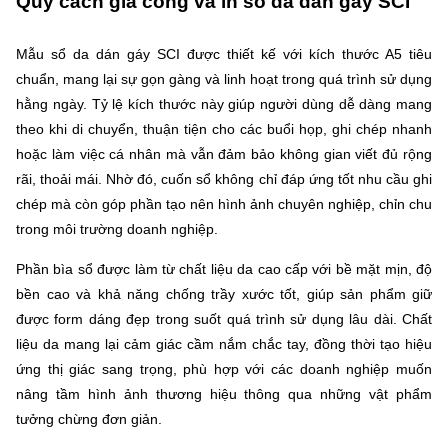
Quy cách gia công và in sổ da dán gáy SCI
Mẫu sổ da dán gáy SCI được thiết kế với kích thước A5 tiêu
chuẩn, mang lại sự gọn gàng và linh hoạt trong quá trình sử dụng
hằng ngày. Tỷ lệ kích thước này giúp người dùng dễ dàng mang
theo khi di chuyển, thuận tiện cho các buổi họp, ghi chép nhanh
hoặc làm việc cá nhân mà vẫn đảm bảo không gian viết đủ rộng
rãi, thoải mái. Nhờ đó, cuốn sổ không chỉ đáp ứng tốt nhu cầu ghi
chép mà còn góp phần tạo nên hình ảnh chuyên nghiệp, chỉn chu
trong môi trường doanh nghiệp.
Phần bìa sổ được làm từ chất liệu da cao cấp với bề mặt mịn, độ
bền cao và khả năng chống trầy xước tốt, giúp sản phẩm giữ
được form dáng đẹp trong suốt quá trình sử dụng lâu dài. Chất
liệu da mang lại cảm giác cầm nắm chắc tay, đồng thời tạo hiệu
ứng thị giác sang trọng, phù hợp với các doanh nghiệp muốn
nâng tầm hình ảnh thương hiệu thông qua những vật phẩm
tưởng chừng đơn giản.