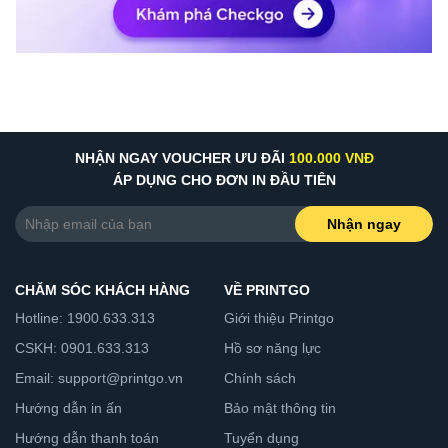
NHẬN NGAY VOUCHER ƯU ĐÃI
100.000 VNĐ
ÁP DỤNG CHO ĐƠN IN ĐẦU TIÊN
Nhận ngay
CHĂM SÓC KHÁCH HÀNG
VỀ PRINTGO
Hotline: 1900.633.313
Giới thiệu Printgo
CSKH: 0901.633.313
Hồ sơ năng lực
Email: support@printgo.vn
Chính sách
Hướng dẫn in ấn
Bảo mật thông tin
Hướng dẫn thanh toán
Tuyển dụng