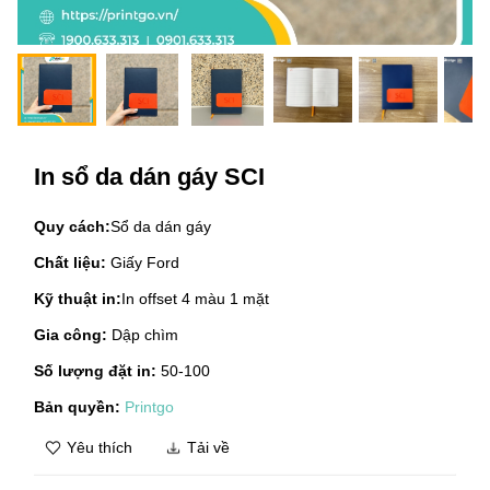
In sổ da dán gáy SCI
Quy cách:
Sổ da dán gáy
Chất liệu:
Giấy Ford
Kỹ thuật in:
In offset 4 màu 1 mặt
Gia công:
Dập chìm
Số lượng đặt in:
50-100
Bản quyền:
Printgo
Yêu thích
Tải về