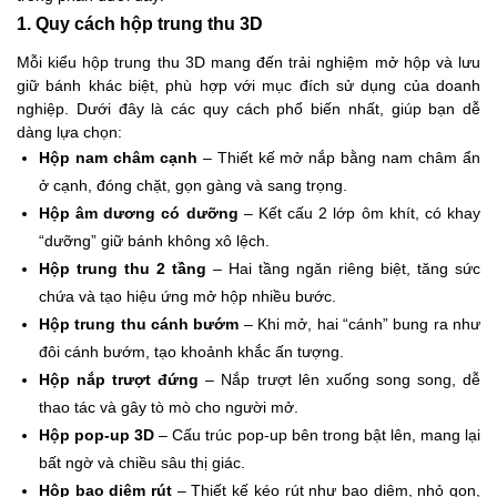
1. Quy cách hộp trung thu 3D
Mỗi kiểu hộp trung thu 3D mang đến trải nghiệm mở hộp và lưu
giữ bánh khác biệt, phù hợp với mục đích sử dụng của doanh
nghiệp. Dưới đây là các quy cách phổ biến nhất, giúp bạn dễ
dàng lựa chọn:
Hộp nam châm cạnh
– Thiết kế mở nắp bằng nam châm ẩn
ở cạnh, đóng chặt, gọn gàng và sang trọng.
Hộp âm dương có dưỡng
– Kết cấu 2 lớp ôm khít, có khay
“dưỡng” giữ bánh không xô lệch.
Hộp trung thu 2 tầng
– Hai tầng ngăn riêng biệt, tăng sức
chứa và tạo hiệu ứng mở hộp nhiều bước.
Hộp trung thu cánh bướm
– Khi mở, hai “cánh” bung ra như
đôi cánh bướm, tạo khoảnh khắc ấn tượng.
Hộp nắp trượt đứng
– Nắp trượt lên xuống song song, dễ
thao tác và gây tò mò cho người mở.
Hộp pop‑up 3D
– Cấu trúc pop‑up bên trong bật lên, mang lại
bất ngờ và chiều sâu thị giác.
Hộp bao diêm rút
– Thiết kế kéo rút như bao diêm, nhỏ gọn,