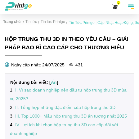
0
Trang chủ
Tin tức
Tin tức Printgo
/
/
/
Tin Tức Printgo | Cập Nhật Hoạt Động, 
HỘP TRUNG THU 3D IN THEO YÊU CẦU – GIẢI
PHÁP BAO BÌ CAO CẤP CHO THƯƠNG HIỆU
Ngày cập nhật:
24/07/2025
431
Nội dung bài viết: [
Ẩn
]
1
.
I. Vì sao doanh nghiệp nên đầu tư hộp trung thu 3D mùa
vụ 2025?
2
.
II. Tổng hợp những đặc điểm của hộp trung thu 3D
3
.
III. Top 1000+ Mẫu hộp trung thu 3D ấn tượng nhất 2025
4
.
IV. Lợi ích khi chọn hộp trung thu 3D cao cấp đối với
doanh nghiệp