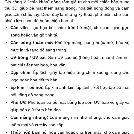
Gia công là “chìa khóa” nâng tầm giá trị cho mỗi chiếc hộp trung
thu 3D, giúp bề mặt thêm sang trọng, họa tiết sống động và cảm
giác cầm chắc tay. Dưới đây là những kỹ thuật phổ biến, cho bạn
nhiều lựa chọn để hoàn thiện bao bì:
Cán vân
: Tạo họa tiết chìm trên bề mặt, cho cảm giác gợn
sóng hoặc vân gỗ tinh tế.
Cán bóng / cán mờ:
Phủ lớp màng bóng hoặc mờ, bảo vệ
mực in và tăng độ sang trọng.
UV bóng / UV cát
: Sơn UV cục bộ (bóng hoặc nhám) làm nổi
bật chi tiết như logo, hoa văn.
Dập chìm
: Ép lệch giấy tạo hiệu ứng chìm xuống, dùng cho
logo hoặc họa tiết to bản.
Ép kim – bế nổi:
Ép kim ánh kim lấp lánh, kết hợp tạo bề mặt
nổi, tăng độ sang trọng.
Phủ UV:
Phủ toàn bộ bề mặt bằng lớp sơn UV, bảo vệ giấy và
giúp hộp giữ form bền đẹp.
Cán màng nhung:
Lớp màng mịn như nhung, cho cảm giác
mềm mại và cực kỳ cao cấp.
Thúc nổi:
Làm nổi hoa văn hoặc chữ trên giấy, cho cảm giác