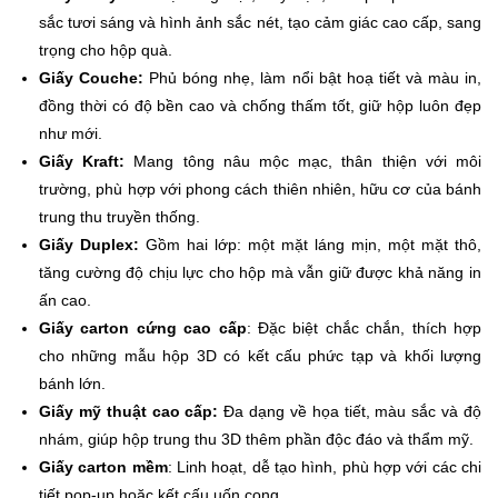
sắc tươi sáng và hình ảnh sắc nét, tạo cảm giác cao cấp, sang
trọng cho hộp quà.
Giấy Couche:
Phủ bóng nhẹ, làm nổi bật hoạ tiết và màu in,
đồng thời có độ bền cao và chống thấm tốt, giữ hộp luôn đẹp
như mới.
Giấy Kraft:
Mang tông nâu mộc mạc, thân thiện với môi
trường, phù hợp với phong cách thiên nhiên, hữu cơ của bánh
trung thu truyền thống.
Giấy Duplex:
Gồm hai lớp: một mặt láng mịn, một mặt thô,
tăng cường độ chịu lực cho hộp mà vẫn giữ được khả năng in
ấn cao.
Giấy carton cứng cao cấp
: Đặc biệt chắc chắn, thích hợp
cho những mẫu hộp 3D có kết cấu phức tạp và khối lượng
bánh lớn.
Giấy mỹ thuật cao cấp:
Đa dạng về họa tiết, màu sắc và độ
nhám, giúp hộp trung thu 3D thêm phần độc đáo và thẩm mỹ.
Giấy carton mềm
: Linh hoạt, dễ tạo hình, phù hợp với các chi
tiết pop‑up hoặc kết cấu uốn cong.