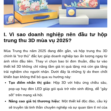
I. Vì sao doanh nghiệp nên đầu tư hộp
trung thu 3D mùa vụ 2025?
Mùa Trung thu năm 2025 đang đến gần, và hộp trung thu 3D
chính là “trợ thủ” đắc lực giúp doanh nghiệp tạo ấn tượng ngay từ
ánh nhìn đầu tiên. Thay vì chọn bao bì đơn thuần, đầu tư vào
thiết kế 3D không chỉ nâng tầm giá trị quà tặng mà còn gia tăng
trải nghiệm cho người nhận. Dưới đây là những lý do then chốt
khiến bạn không thể bỏ qua xu hướng này:
Tạo điểm nhấn thị giác
: Hộp 3D với hiệu ứng chiều sâu,
pop‑up hay đèn LED giúp gói quà trở nên sinh động, dễ “gây
sốt” trên mạng xã hội.
Nâng cao giá trị thương hiệu:
Một thiết kế độc đáo, cầu kỳ
sẽ truyền tải tinh thần chuyên nghiệp và sự quan tâm tỉ mỉ của