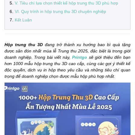
5
.
V. Tiêu chí lựa chọn thiết kế hộp trung thu 3D phù hợp
6
.
VI. Quy trình in hộp trung thu 3D chuyên nghiệp
7
.
Kết Luận
Hộp trung thu 3D
đang trở thành xu hướng bao bì quà tặng
được săn đón nhất mùa lễ Trung thu 2025, đặc biệt là trong giới
doanh nghiệp. Trong bài viết này,
Printgo
sẽ giới thiệu đến bạn
hơn 1000 mẫu hộp trung thu 3D cao cấp, cùng các gợi ý thiết kế
độc quyền, dịch vụ in hộp theo yêu cầu và những tiêu chí quan
trọng để doanh nghiệp chọn được mẫu hộp phù hợp nhất.