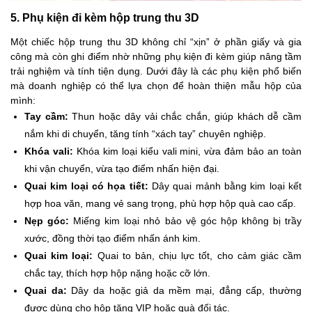
5. Phụ kiện đi kèm hộp trung thu 3D
Một chiếc hộp trung thu 3D không chỉ “xịn” ở phần giấy và gia
công mà còn ghi điểm nhờ những phụ kiện đi kèm giúp nâng tầm
trải nghiệm và tính tiện dụng. Dưới đây là các phụ kiện phổ biến
mà doanh nghiệp có thể lựa chọn để hoàn thiện mẫu hộp của
mình:
Tay cầm:
Thun hoặc dây vải chắc chắn, giúp khách dễ cầm
nắm khi di chuyển, tăng tính “xách tay” chuyên nghiệp.
Khóa vali:
Khóa kim loại kiểu vali mini, vừa đảm bảo an toàn
khi vận chuyển, vừa tạo điểm nhấn hiện đại.
Quai kim loại có họa tiết:
Dây quai mảnh bằng kim loại kết
hợp hoa văn, mang vẻ sang trọng, phù hợp hộp quà cao cấp.
Nẹp góc:
Miếng kim loại nhỏ bảo vệ góc hộp không bị trầy
xước, đồng thời tạo điểm nhấn ánh kim.
Quai kim loại:
Quai to bản, chịu lực tốt, cho cảm giác cầm
chắc tay, thích hợp hộp nặng hoặc cỡ lớn.
Quai da:
Dây da hoặc giả da mềm mại, đẳng cấp, thường
được dùng cho hộp tặng VIP hoặc quà đối tác.