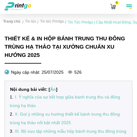
0
Trang chủ
Tin tức
Tin tức Printgo
/
/
/
Tin Tức Printgo | Cập Nhật Hoạt Động, 
THIẾT KẾ & IN HỘP BÁNH TRUNG THU ĐÔNG
TRÙNG HẠ THẢO TẠI XƯỞNG CHUẨN XU
HƯỚNG 2025
Ngày cập nhật:
25/07/2025
526
Nội dung bài viết: [
Ẩn
]
1
.
I. Ý nghĩa của sự kết hợp giữa bánh trung thu và đông
trùng hạ thảo
2
.
II. Gợi ý những xu hướng thiết kế bánh trung thu đông
trùng hạ thảo nổi bật nhất 2025
3
.
III. Bộ sưu tập những mẫu hộp bánh trung thu đông trùng