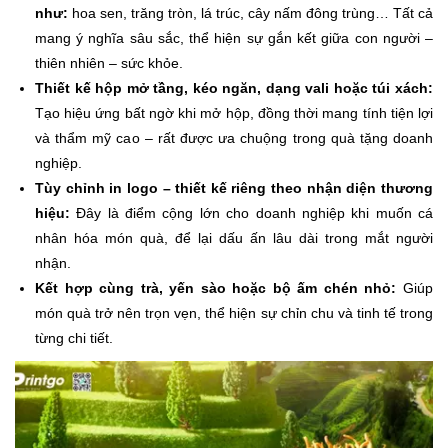
như:
hoa sen, trăng tròn, lá trúc, cây nấm đông trùng… Tất cả
mang ý nghĩa sâu sắc, thể hiện sự gắn kết giữa con người –
thiên nhiên – sức khỏe.
Thiết kế hộp mở tầng, kéo ngăn, dạng vali hoặc túi xách:
Tạo hiệu ứng bất ngờ khi mở hộp, đồng thời mang tính tiện lợi
và thẩm mỹ cao – rất được ưa chuộng trong quà tặng doanh
nghiệp.
Tùy chỉnh in logo – thiết kế riêng theo nhận diện thương
hiệu:
Đây là điểm cộng lớn cho doanh nghiệp khi muốn cá
nhân hóa món quà, để lại dấu ấn lâu dài trong mắt người
nhận.
Kết hợp cùng trà, yến sào hoặc bộ ấm chén nhỏ:
Giúp
món quà trở nên trọn vẹn, thể hiện sự chỉn chu và tinh tế trong
từng chi tiết.