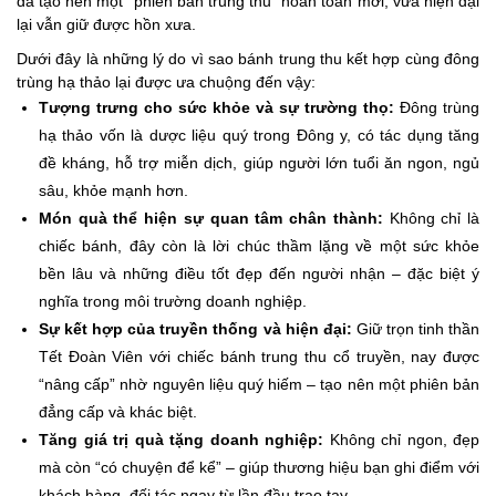
đã tạo nên một “phiên bản trung thu” hoàn toàn mới, vừa hiện đại
lại vẫn giữ được hồn xưa.
Dưới đây là những lý do vì sao bánh trung thu kết hợp cùng đông
trùng hạ thảo lại được ưa chuộng đến vậy:
Tượng trưng cho sức khỏe và sự trường thọ:
Đông trùng
hạ thảo vốn là dược liệu quý trong Đông y, có tác dụng tăng
đề kháng, hỗ trợ miễn dịch, giúp người lớn tuổi ăn ngon, ngủ
sâu, khỏe mạnh hơn.
Món quà thể hiện sự quan tâm chân thành:
Không chỉ là
chiếc bánh, đây còn là lời chúc thầm lặng về một sức khỏe
bền lâu và những điều tốt đẹp đến người nhận – đặc biệt ý
nghĩa trong môi trường doanh nghiệp.
Sự kết hợp của truyền thống và hiện đại:
Giữ trọn tinh thần
Tết Đoàn Viên với chiếc bánh trung thu cổ truyền, nay được
“nâng cấp” nhờ nguyên liệu quý hiếm – tạo nên một phiên bản
đẳng cấp và khác biệt.
Tăng giá trị quà tặng doanh nghiệp:
Không chỉ ngon, đẹp
mà còn “có chuyện để kể” – giúp thương hiệu bạn ghi điểm với
khách hàng, đối tác ngay từ lần đầu trao tay.